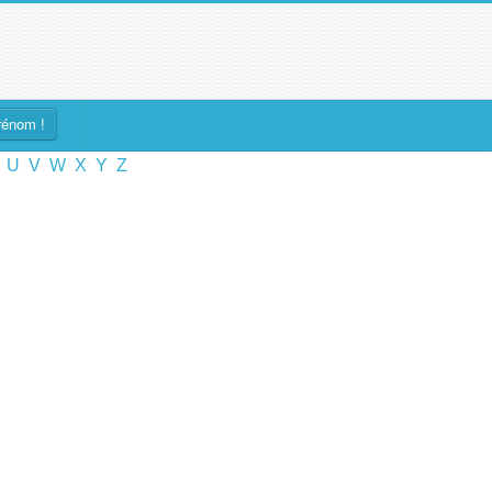
rénom !
U
V
W
X
Y
Z