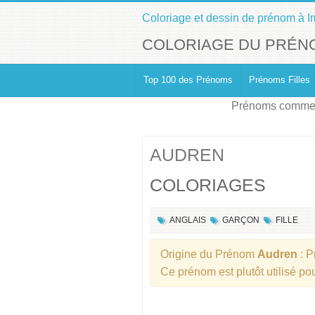
Coloriage et dessin de prénom à I
COLORIAGE DU PRÉN
Top 100 des Prénoms
Prénoms Filles
Prénoms commen
AUDREN
COLORIAGES
ANGLAIS
GARÇON
FILLE
Origine du Prénom
Audren
: 
Ce prénom est plutôt utilisé po