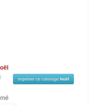
oël
Imprimer ce coloriage
Noël
imé