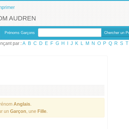
mprimer
OM AUDREN
Chercher un P
Prénoms Garçons
çant par :
A
B
C
D
E
F
G
H
I
J
K
L
M
N
O
P
Q
R
S
T
Prénom
Anglais
.
ur un
Garçon
, une
Fille
.