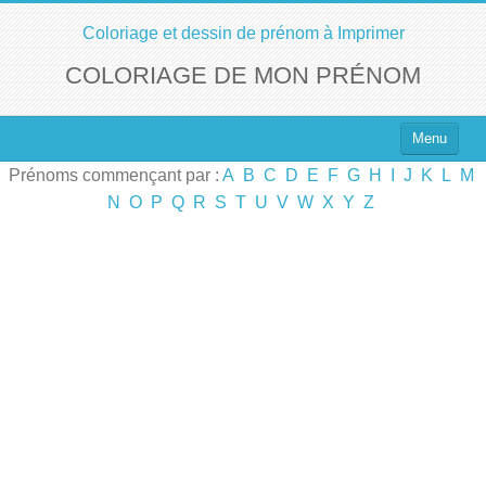
Coloriage et dessin de prénom à Imprimer
COLORIAGE DE MON PRÉNOM
Menu
Prénoms commençant par :
A
B
C
D
E
F
G
H
I
J
K
L
M
Top 100 des Prénoms
N
O
P
Q
R
S
T
U
V
W
X
Y
Z
Prénoms Filles
Prénoms Garçons
Chercher un Prénom !