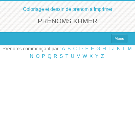
Coloriage et dessin de prénom à Imprimer
PRÉNOMS KHMER
Menu
Prénoms commençant par :
A
B
C
D
E
F
G
H
I
J
K
L
M
Top 100 des Prénoms
N
O
P
Q
R
S
T
U
V
W
X
Y
Z
Prénoms Filles
Prénoms Garçons
Chercher un Prénom !