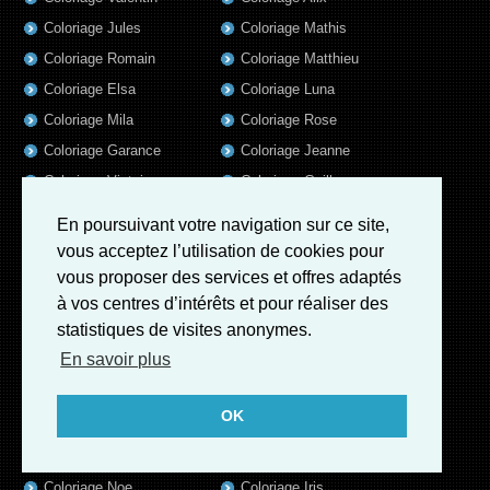
Coloriage Jules
Coloriage Mathis
Coloriage Romain
Coloriage Matthieu
Coloriage Elsa
Coloriage Luna
Coloriage Mila
Coloriage Rose
Coloriage Garance
Coloriage Jeanne
Coloriage Victoire
Coloriage Guillaume
Coloriage Eleonore
Coloriage Benjamin
En poursuivant votre navigation sur ce site,
Coloriage Marius
Coloriage Salome
vous acceptez l’utilisation de cookies pour
Coloriage Louis
Coloriage Matteo
vous proposer des services et offres adaptés
à vos centres d’intérêts et pour réaliser des
Coloriage Ava
Coloriage Ulysse
statistiques de visites anonymes.
Coloriage Simon
Coloriage Martin
En savoir plus
Coloriage Julien
Coloriage Heloïse
Coloriage Lina
Coloriage Alicia
OK
Coloriage Nina
Coloriage Felix
Coloriage Arthur
Coloriage Rayan
Coloriage Noe
Coloriage Iris