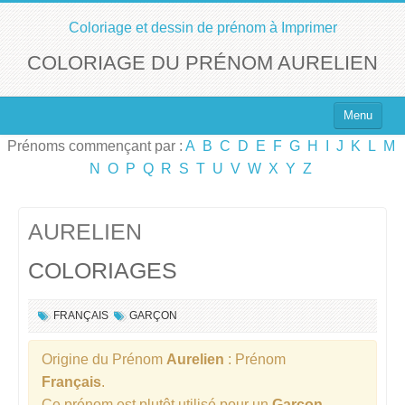
Coloriage et dessin de prénom à Imprimer
COLORIAGE DU PRÉNOM AURELIEN
Menu
Prénoms commençant par :
A
B
C
D
E
F
G
H
I
J
K
L
M
Top 100 des Prénoms
N
O
P
Q
R
S
T
U
V
W
X
Y
Z
Prénoms Filles
Prénoms Garçons
AURELIEN
COLORIAGES
Chercher un Prénom !
FRANÇAIS
GARÇON
Origine du Prénom
Aurelien
: Prénom
Français
.
Ce prénom est plutôt utilisé pour un
Garçon
.