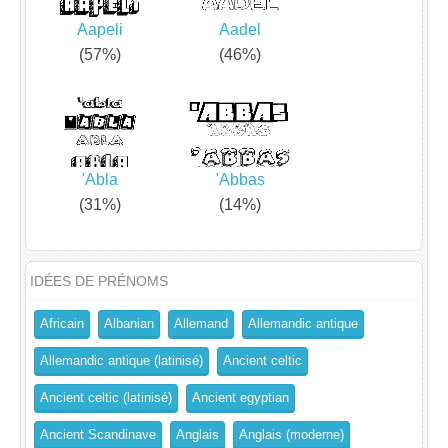
Aapeli
Aadel
(57%)
(46%)
'Abla
'Abbas
(31%)
(14%)
IDÉES DE PRÉNOMS
Africain
Albanian
Allemand
Allemandic antique
Allemandic antique (latinisé)
Ancient celtic
Ancient celtic (latinisé)
Ancient egyptian
Ancient Scandinave
Anglais
Anglais (moderne)