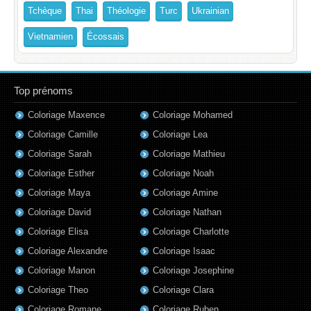
Tchèque
Thai
Théologie
Turc
Ukrainian
Vietnamien
Écossais
Top prénoms
Coloriage Maxence
Coloriage Mohamed
Coloriage Camille
Coloriage Lea
Coloriage Sarah
Coloriage Mathieu
Coloriage Esther
Coloriage Noah
Coloriage Maya
Coloriage Amine
Coloriage David
Coloriage Nathan
Coloriage Elisa
Coloriage Charlotte
Coloriage Alexandre
Coloriage Isaac
Coloriage Manon
Coloriage Josephine
Coloriage Theo
Coloriage Clara
Coloriage Romane
Coloriage Ruben