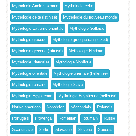
Mythologie Anglo-saxonne
Mythologie celte
Mythologie celte (latinisé)
Mythologie du nouveau monde
Mythologie Extrême-orientale
Mythologie Galloise
Mythologie grecque
Mythologie grecque (anglicized)
Mythologie grecque (latinisé)
Mythologie Hindoue
Mythologie Irlandaise
Mythologie Nordique
Mythologie orientale
Mythologie orientale (hellénisé)
Mythologie romaine
Mythologie Slave
Mythologie Égyptienne
Mythologie Égyptienne (hellénisé)
Native american
Norvégien
Néerlandais
Polonais
Portugais
Provençal
Romanian
Roumain
Russe
Scandinave
Serbe
Slovaque
Slovène
Suédois