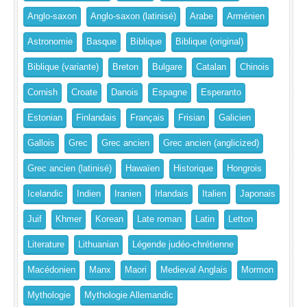
Anglo-saxon
Anglo-saxon (latinisé)
Arabe
Arménien
Astronomie
Basque
Biblique
Biblique (original)
Biblique (variante)
Breton
Bulgare
Catalan
Chinois
Cornish
Croate
Danois
Espagne
Esperanto
Estonian
Finlandais
Français
Frisian
Galicien
Gallois
Grec
Grec ancien
Grec ancien (anglicized)
Grec ancien (latinisé)
Hawaïen
Historique
Hongrois
Icelandic
Indien
Iranien
Irlandais
Italien
Japonais
Juif
Khmer
Korean
Late roman
Latin
Letton
Literature
Lithuanian
Légende judéo-chrétienne
Macédonien
Manx
Maori
Medieval Anglais
Mormon
Mythologie
Mythologie Allemandic