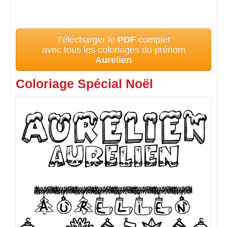
Télécharger le
PDF
complet
avec tous les coloriages du prénom
Aurelien
Coloriage Spécial Noël