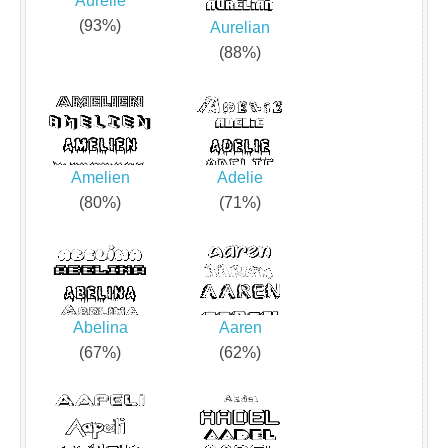
Aurelie
(93%)
Aurelian
(88%)
Amelien
Adelie
(80%)
(71%)
Abelina
Aaren
(67%)
(62%)