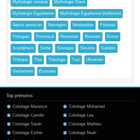
Mythologie romaine
Mythologie Slave
Mythologie Égyptienne
Mythologie Égyptienne (hellénisé)
Native american
Norvégien
Néerlandais
Polonais
Portugais
Provençal
Romanian
Roumain
Russe
Scandinave
Serbe
Slovaque
Slovène
Suédois
Tchèque
Thai
Théologie
Turc
Ukrainian
Vietnamien
Écossais
Top prénoms
Coloriage Maxence
Coloriage Mohamed
Coloriage Camille
Coloriage Lea
Coloriage Sarah
Coloriage Mathieu
Coloriage Esther
Coloriage Noah