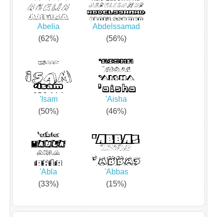
Abelia
Abdelssamad
(62%)
(56%)
'Isam
'Aisha
(50%)
(46%)
'Abla
'Abbas
(33%)
(15%)