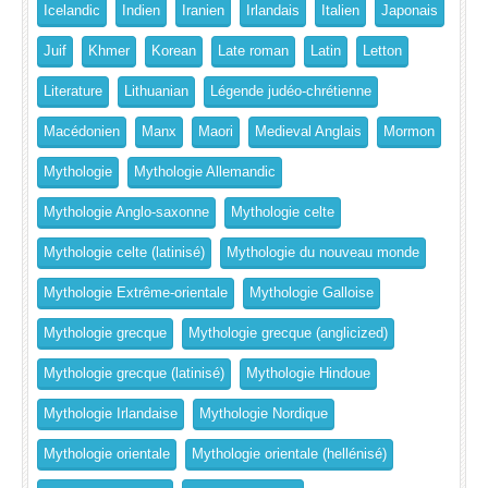
Icelandic
Indien
Iranien
Irlandais
Italien
Japonais
Juif
Khmer
Korean
Late roman
Latin
Letton
Literature
Lithuanian
Légende judéo-chrétienne
Macédonien
Manx
Maori
Medieval Anglais
Mormon
Mythologie
Mythologie Allemandic
Mythologie Anglo-saxonne
Mythologie celte
Mythologie celte (latinisé)
Mythologie du nouveau monde
Mythologie Extrême-orientale
Mythologie Galloise
Mythologie grecque
Mythologie grecque (anglicized)
Mythologie grecque (latinisé)
Mythologie Hindoue
Mythologie Irlandaise
Mythologie Nordique
Mythologie orientale
Mythologie orientale (hellénisé)