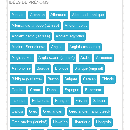
IDÉES DE PRÉNOMS
Africain
Albanian
Allemand
Allemandic antique
Allemandic antique (latinisé)
Ancient celtic
Ancient celtic (latinisé)
Ancient egyptian
Ancient Scandinave
Anglais
Anglais (moderne)
Anglo-saxon
Anglo-saxon (latinisé)
Arabe
Arménien
Astronomie
Basque
Biblique
Biblique (original)
Biblique (variante)
Breton
Bulgare
Catalan
Chinois
Cornish
Croate
Danois
Espagne
Esperanto
Estonian
Finlandais
Français
Frisian
Galicien
Gallois
Grec
Grec ancien
Grec ancien (anglicized)
Grec ancien (latinisé)
Hawaïen
Historique
Hongrois