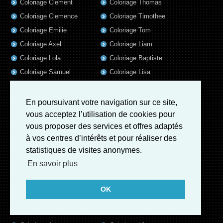
Coloriage Clement
Coloriage Thomas
Coloriage Clemence
Coloriage Timothee
Coloriage Emilie
Coloriage Tom
Coloriage Axel
Coloriage Liam
Coloriage Lola
Coloriage Baptiste
Coloriage Samuel
Coloriage Lisa
Coloriage Valentin
Coloriage Alix
Coloriage Jules
Coloriage Mathis
En poursuivant votre navigation sur ce site,
Coloriage Romain
Coloriage Matthieu
vous acceptez l’utilisation de cookies pour
vous proposer des services et offres adaptés
Coloriage Elsa
Coloriage Luna
à vos centres d’intérêts et pour réaliser des
Coloriage Mila
Coloriage Rose
statistiques de visites anonymes.
Coloriage Garance
Coloriage Jeanne
En savoir plus
Coloriage Victoire
Coloriage Guillaume
Coloriage Eleonore
Coloriage Benjamin
OK
Coloriage Marius
Coloriage Salome
Coloriage Louis
Coloriage Matteo