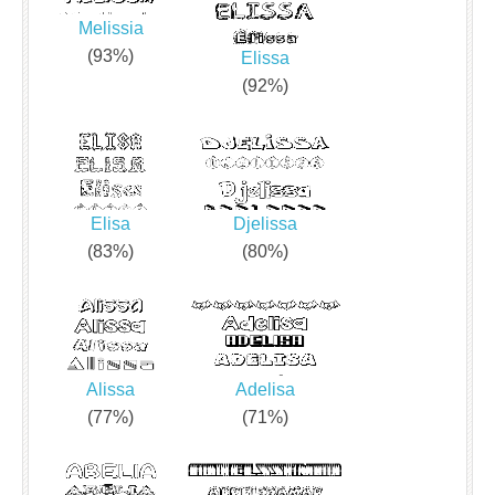
Melissia
(93%)
Elissa
(92%)
Elisa
Djelissa
(83%)
(80%)
Alissa
Adelisa
(77%)
(71%)