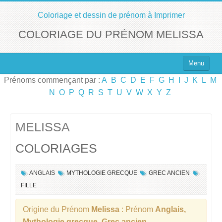
Coloriage et dessin de prénom à Imprimer
COLORIAGE DU PRÉNOM MELISSA
Menu
Prénoms commençant par :
A
B
C
D
E
F
G
H
I
J
K
L
M
Top 100 des Prénoms
N
O
P
Q
R
S
T
U
V
W
X
Y
Z
Prénoms Filles
Prénoms Garçons
MELISSA
COLORIAGES
Chercher un Prénom !
ANGLAIS
MYTHOLOGIE GRECQUE
GREC ANCIEN
FILLE
Origine du Prénom
Melissa
: Prénom
Anglais,
Mythologie grecque, Grec ancien
.