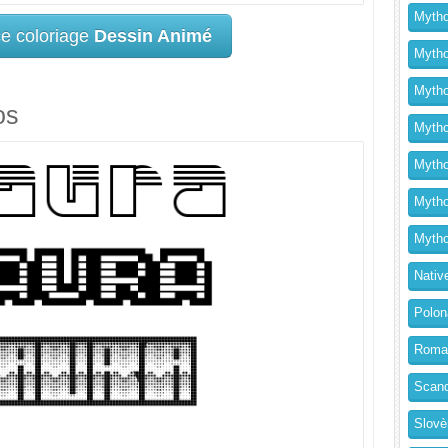
Mytho
ce coloriage
Dessin Animé
Mytho
Mytho
os
Mythol
Mytho
Mytho
Mytho
Nativ
Polon
Roma
Scand
Slovè