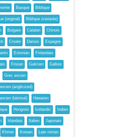
nomie
Basque
Biblique
ue (original)
Biblique (variante)
n
Bulgare
Catalan
Chinois
sh
Croate
Danois
Espagne
anto
Estonian
Finlandais
ais
Frisian
Galicien
Gallois
Grec ancien
ancien (anglicized)
ncien (latinisé)
Hawaïen
rique
Hongrois
Icelandic
Indien
n
Irlandais
Italien
Japonais
Khmer
Korean
Late roman