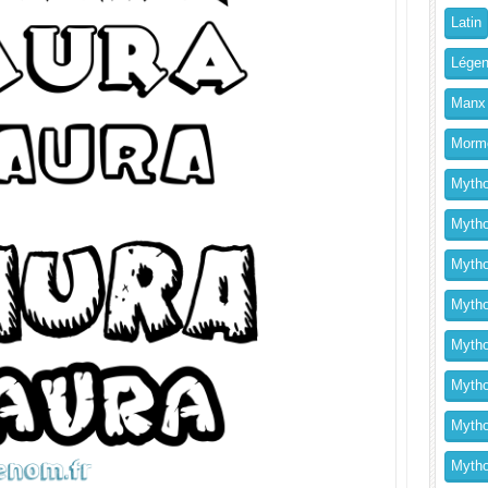
Latin
Légen
Manx
Morm
Mytho
Mytho
Mytho
Mythol
Mytho
Mytho
Mytho
Mytho