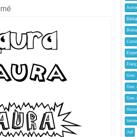
imé
Astro
Bibliq
Breto
Corni
Esper
Franç
Grec
Grec 
Grec a
Histo
Iranie
Juif