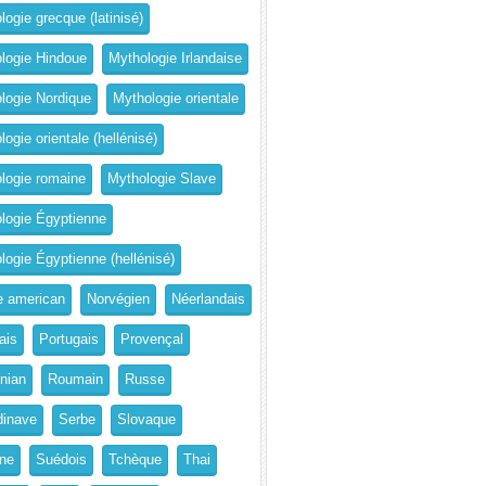
logie grecque (latinisé)
logie Hindoue
Mythologie Irlandaise
logie Nordique
Mythologie orientale
ogie orientale (hellénisé)
logie romaine
Mythologie Slave
logie Égyptienne
logie Égyptienne (hellénisé)
e american
Norvégien
Néerlandais
ais
Portugais
Provençal
nian
Roumain
Russe
inave
Serbe
Slovaque
ne
Suédois
Tchèque
Thai