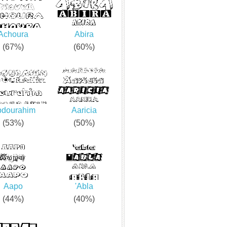
Achoura
Abira
(67%)
(60%)
dourahim
Aaricia
(53%)
(50%)
Aapo
'Abla
(44%)
(40%)