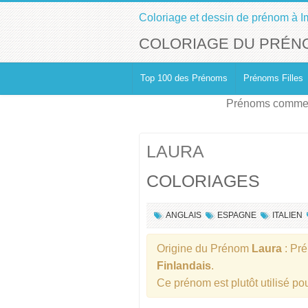
Coloriage et dessin de prénom à I
COLORIAGE DU PRÉN
Top 100 des Prénoms
Prénoms Filles
Prénoms commen
LAURA
COLORIAGES
ANGLAIS
ESPAGNE
ITALIEN
Origine du Prénom
Laura
: Pr
Finlandais
.
Ce prénom est plutôt utilisé p