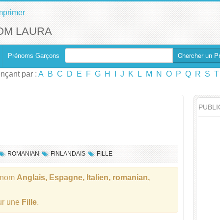
mprimer
OM LAURA
Chercher un P
Prénoms Garçons
çant par :
A
B
C
D
E
F
G
H
I
J
K
L
M
N
O
P
Q
R
S
T
PUBLI
ROMANIAN
FINLANDAIS
FILLE
énom
Anglais, Espagne, Italien, romanian,
our une
Fille
.