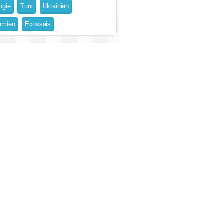
ogie
Turc
Ukrainian
amien
Écossais