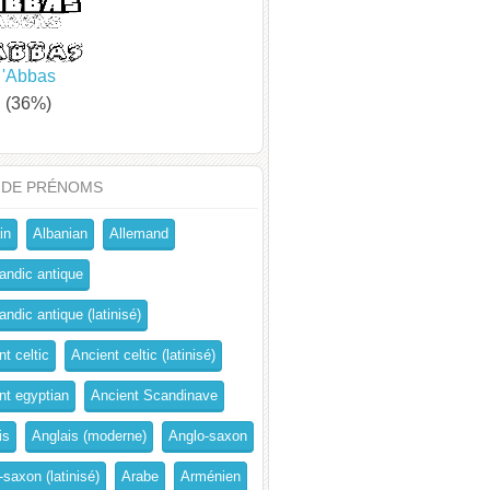
'Abbas
(36%)
 DE PRÉNOMS
in
Albanian
Allemand
andic antique
ndic antique (latinisé)
t celtic
Ancient celtic (latinisé)
nt egyptian
Ancient Scandinave
is
Anglais (moderne)
Anglo-saxon
-saxon (latinisé)
Arabe
Arménien