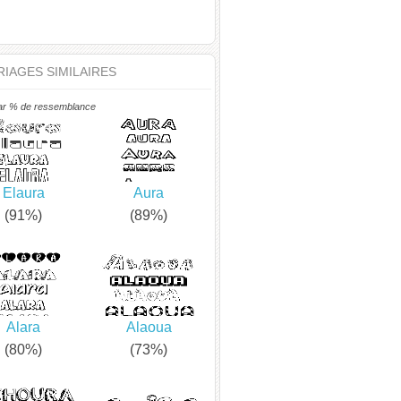
IAGES SIMILAIRES
ar % de ressemblance
Elaura
Aura
(91%)
(89%)
Alara
Alaoua
(80%)
(73%)