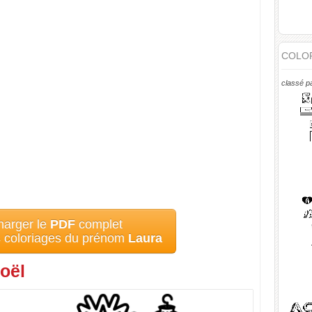
COLOR
classé p
harger le
PDF
complet
s coloriages du prénom
Laura
oël