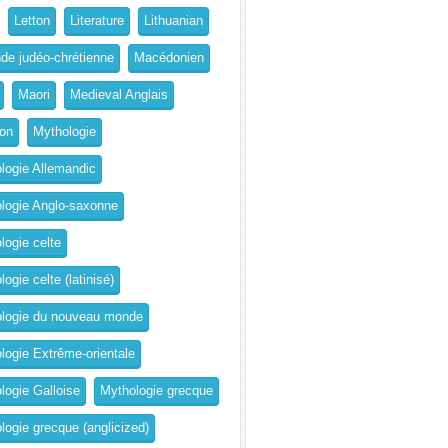
Letton
Literature
Lithuanian
de judéo-chrétienne
Macédonien
Maori
Medieval Anglais
on
Mythologie
logie Allemandic
logie Anglo-saxonne
logie celte
ogie celte (latinisé)
logie du nouveau monde
logie Extrême-orientale
logie Galloise
Mythologie grecque
logie grecque (anglicized)