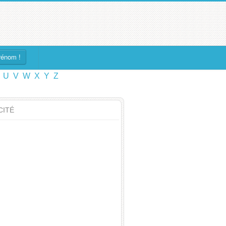
rénom !
U
V
W
X
Y
Z
CITÉ