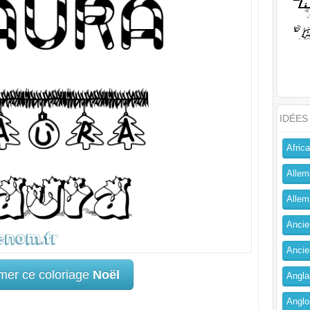
IDÉES
Africa
Allem
Allema
Ancien
Ancie
mer ce coloriage
Noël
Angla
Anglo