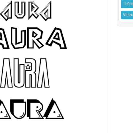
Théol
Vietn