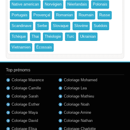
Native american
Norvégien
Néerlandais
Polonais
Portugais
Provençal
Romanian
Roumain
Russe
Scandinave
Serbe
Slovaque
Slovène
Suédois
Tchèque
Thai
Théologie
Turc
Ukrainian
Vietnamien
Écossais
Top prénoms
Coloriage Maxence
Coloriage Mohamed
Coloriage Camille
Coloriage Lea
Coloriage Sarah
Coloriage Mathieu
Coloriage Esther
Coloriage Noah
Coloriage Maya
Coloriage Amine
Coloriage David
Coloriage Nathan
Coloriage Elisa
Coloriage Charlotte