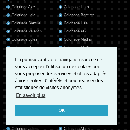
Coloriage Axel
Coloriage Liam
Coloriage Lola
Coloriage Baptiste
Coloriage Samuel
Coloriage Lisa
Coloriage Valentin
Coloriage Alix
Coloriage Jules
Coloriage Mathis
Coloriage Romain
Coloriage Matthieu
Coloriage Elsa
Coloriage Luna
En poursuivant votre navigation sur ce site,
Coloriage Mila
Coloriage Rose
vous acceptez l’utilisation de cookies pour
Coloriage Garance
Coloriage Jeanne
vous proposer des services et offres adaptés
Coloriage Victoire
Coloriage Guillaume
à vos centres d’intérêts et pour réaliser des
statistiques de visites anonymes.
Coloriage Eleonore
Coloriage Benjamin
En savoir plus
Coloriage Marius
Coloriage Salome
Coloriage Louis
Coloriage Matteo
OK
Coloriage Ava
Coloriage Ulysse
Coloriage Simon
Coloriage Martin
Coloriage Julien
Coloriage Alicia