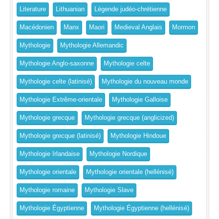
Literature
Lithuanian
Légende judéo-chrétienne
Macédonien
Manx
Maori
Medieval Anglais
Mormon
Mythologie
Mythologie Allemandic
Mythologie Anglo-saxonne
Mythologie celte
Mythologie celte (latinisé)
Mythologie du nouveau monde
Mythologie Extrême-orientale
Mythologie Galloise
Mythologie grecque
Mythologie grecque (anglicized)
Mythologie grecque (latinisé)
Mythologie Hindoue
Mythologie Irlandaise
Mythologie Nordique
Mythologie orientale
Mythologie orientale (hellénisé)
Mythologie romaine
Mythologie Slave
Mythologie Égyptienne
Mythologie Égyptienne (hellénisé)