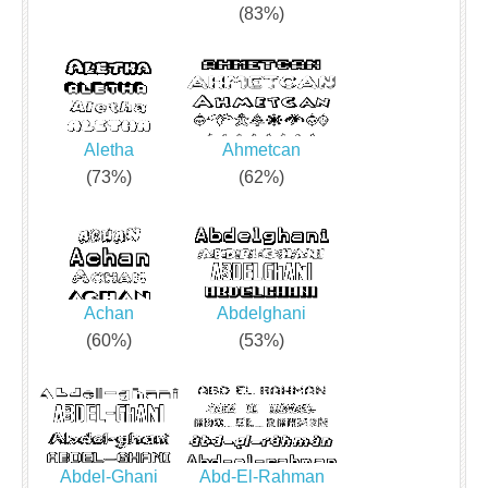
(83%)
Aletha
Ahmetcan
(73%)
(62%)
Achan
Abdelghani
(60%)
(53%)
Abdel-Ghani
Abd-El-Rahman