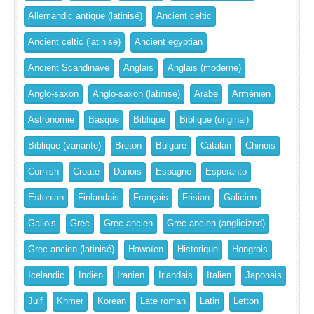
Allemandic antique (latinisé)
Ancient celtic
Ancient celtic (latinisé)
Ancient egyptian
Ancient Scandinave
Anglais
Anglais (moderne)
Anglo-saxon
Anglo-saxon (latinisé)
Arabe
Arménien
Astronomie
Basque
Biblique
Biblique (original)
Biblique (variante)
Breton
Bulgare
Catalan
Chinois
Cornish
Croate
Danois
Espagne
Esperanto
Estonian
Finlandais
Français
Frisian
Galicien
Gallois
Grec
Grec ancien
Grec ancien (anglicized)
Grec ancien (latinisé)
Hawaïen
Historique
Hongrois
Icelandic
Indien
Iranien
Irlandais
Italien
Japonais
Juif
Khmer
Korean
Late roman
Latin
Letton