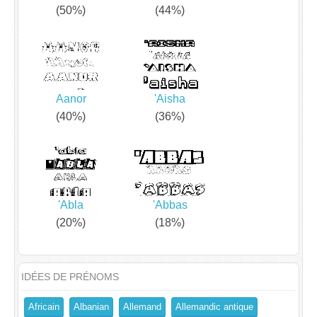
(50%)
(44%)
Aanor
'Aisha
(40%)
(36%)
'Abla
'Abbas
(20%)
(18%)
IDÉES DE PRÉNOMS
Africain
Albanian
Allemand
Allemandic antique