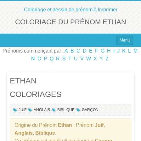
Coloriage et dessin de prénom à Imprimer
COLORIAGE DU PRÉNOM ETHAN
Menu
Prénoms commençant par :
A
B
C
D
E
F
G
H
I
J
K
L
M
Top 100 des Prénoms
N
O
P
Q
R
S
T
U
V
W
X
Y
Z
Prénoms Filles
Prénoms Garçons
ETHAN
COLORIAGES
Chercher un Prénom !
JUIF
ANGLAIS
BIBLIQUE
GARÇON
Origine du Prénom
Ethan
: Prénom
Juif,
Anglais, Biblique
.
Ce prénom est plutôt utilisé pour un
Garçon
.