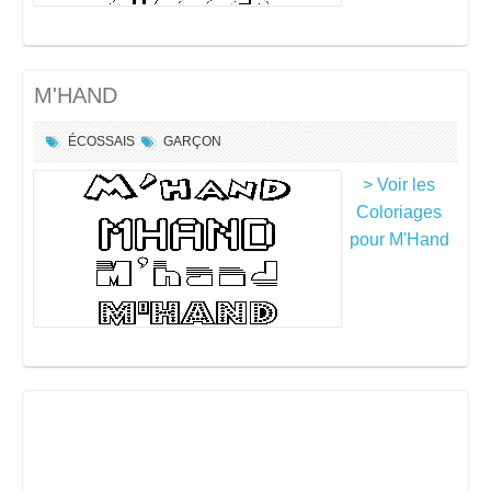
M'HAND
ÉCOSSAIS
GARÇON
> Voir les
Coloriages
pour M'Hand