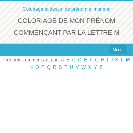
Coloriage et dessin de prénom à Imprimer
COLORIAGE DE MON PRÉNOM
COMMENÇANT PAR LA LETTRE M
Menu
Prénoms commençant par :
A
B
C
D
E
F
G
H
I
J
K
L
M
Top 100 des Prénoms
N
O
P
Q
R
S
T
U
V
W
X
Y
Z
Prénoms Filles
Prénoms Garçons
Chercher un Prénom !