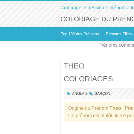
Coloriage et dessin de prénom à I
COLORIAGE DU PRÉN
Top 100 des Prénoms
Prénoms Filles
Prénoms commen
THEO
COLORIAGES
ANGLAIS
GARÇON
Origine du Prénom
Theo
: Pr
Ce prénom est plutôt utilisé po