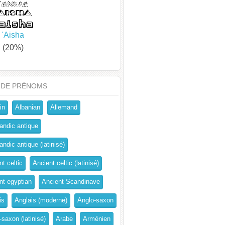
'Aisha
(20%)
 DE PRÉNOMS
in
Albanian
Allemand
andic antique
ndic antique (latinisé)
t celtic
Ancient celtic (latinisé)
nt egyptian
Ancient Scandinave
is
Anglais (moderne)
Anglo-saxon
-saxon (latinisé)
Arabe
Arménien