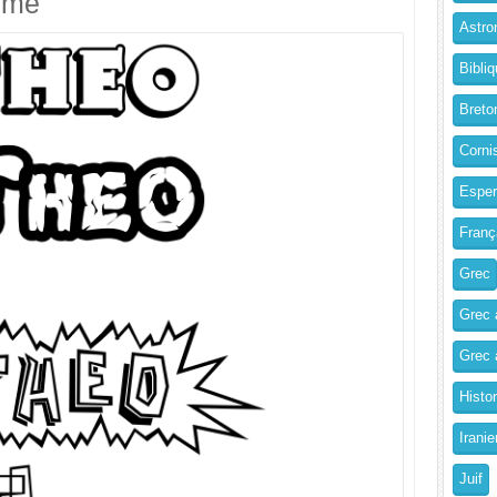
imé
Astro
Bibliq
Breto
Corni
Esper
Franç
Grec
Grec 
Grec a
Histo
Iranie
Juif