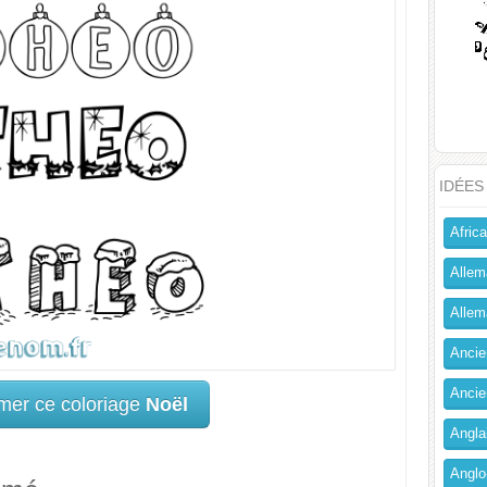
IDÉES
Africa
Allem
Allema
Ancien
Ancie
mer ce coloriage
Noël
Angla
Anglo