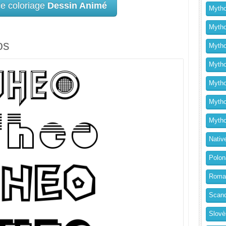
ce coloriage
Dessin Animé
Mytho
Mytho
os
Mytho
Mythol
Mytho
Mytho
Mytho
Nativ
Polon
Roma
Scand
Slovè