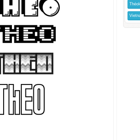
Théol
Vietn