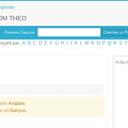
mprimer
OM THEO
Chercher un P
Prénoms Garçons
çant par :
A
B
C
D
E
F
G
H
I
J
K
L
M
N
O
P
Q
R
S
T
PUBLI
énom
Anglais
.
ur un
Garçon
.