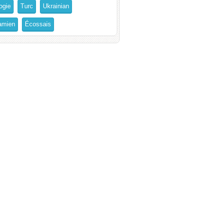
ogie
Turc
Ukrainian
amien
Écossais