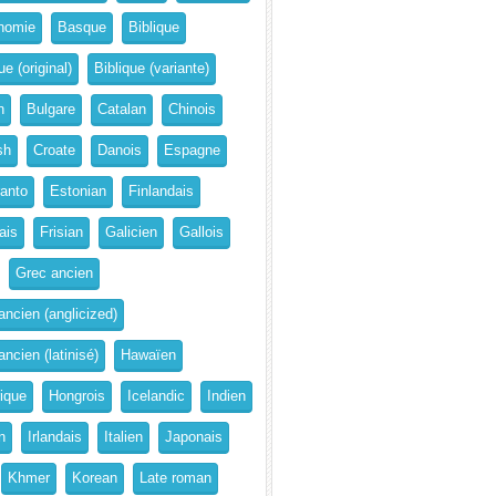
nomie
Basque
Biblique
ue (original)
Biblique (variante)
n
Bulgare
Catalan
Chinois
sh
Croate
Danois
Espagne
anto
Estonian
Finlandais
ais
Frisian
Galicien
Gallois
Grec ancien
ancien (anglicized)
ncien (latinisé)
Hawaïen
rique
Hongrois
Icelandic
Indien
n
Irlandais
Italien
Japonais
Khmer
Korean
Late roman