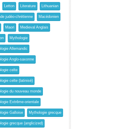
Letton
Literature
Lithuanian
de judéo-chrétienne
Macédonien
Maori
Medieval Anglais
on
Mythologie
logie Allemandic
logie Anglo-saxonne
logie celte
ogie celte (latinisé)
logie du nouveau monde
logie Extrême-orientale
logie Galloise
Mythologie grecque
logie grecque (anglicized)