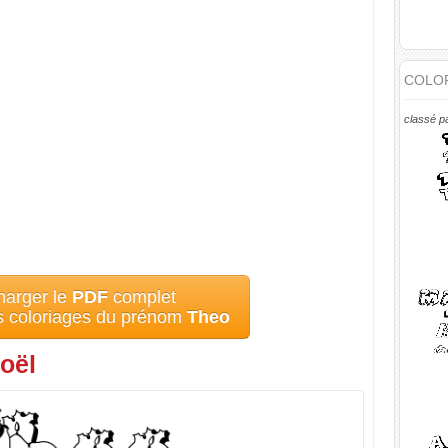
COLOR
classé p
harger le
PDF
complet
es coloriages du prénom
Theo
oël