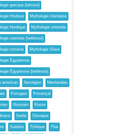
logie grecque (latinisé)
logie Hindoue
Mythologie Irlandaise
logie Nordique
Mythologie orientale
ogie orientale (hellénisé)
logie romaine
Mythologie Slave
logie Égyptienne
logie Égyptienne (hellénisé)
e american
Norvégien
Néerlandais
ais
Portugais
Provençal
nian
Roumain
Russe
inave
Serbe
Slovaque
ne
Suédois
Tchèque
Thai