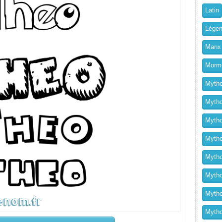
Latin
Légen
Manx
Morm
Mytho
Mytho
Mytho
Mythol
Mytho
Mytho
Mytho
Mytho