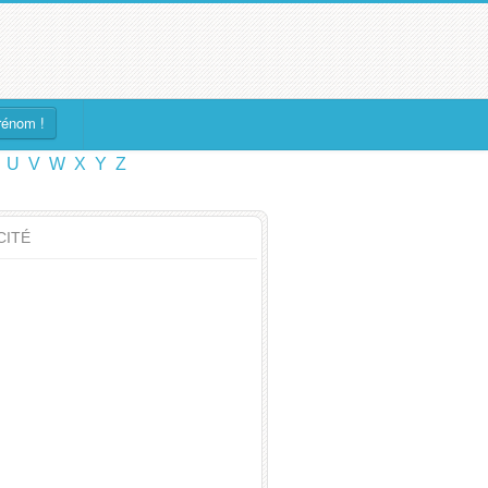
rénom !
U
V
W
X
Y
Z
CITÉ