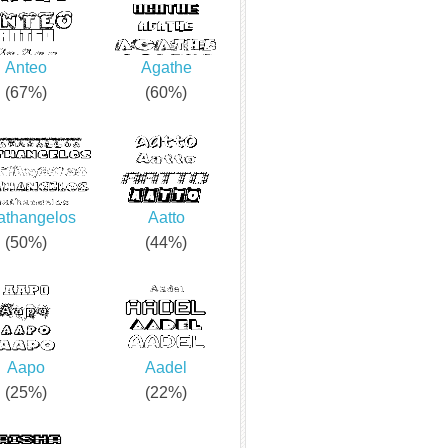
Anteo
Agathe
(67%)
(60%)
athangelos
Aatto
(50%)
(44%)
Aapo
Aadel
(25%)
(22%)