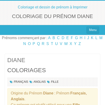
Coloriage et dessin de prénom à Imprimer
COLORIAGE DU PRÉNOM DIANE
Menu
Prénoms commençant par :
A
B
C
D
E
F
G
H
I
J
K
L
M
Top 100 des Prénoms
N
O
P
Q
R
S
T
U
V
W
X
Y
Z
Prénoms Filles
Prénoms Garçons
DIANE
COLORIAGES
Chercher un Prénom !
FRANÇAIS
ANGLAIS
FILLE
Origine du Prénom
Diane
: Prénom
Français,
Anglais
.
Ce prénom est plutôt utilisé pour une
Fille
.