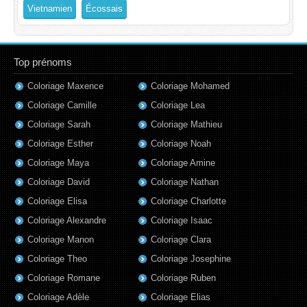
Vietnamien
Écossais
Top prénoms
Coloriage Maxence
Coloriage Mohamed
Coloriage Camille
Coloriage Lea
Coloriage Sarah
Coloriage Mathieu
Coloriage Esther
Coloriage Noah
Coloriage Maya
Coloriage Amine
Coloriage David
Coloriage Nathan
Coloriage Elisa
Coloriage Charlotte
Coloriage Alexandre
Coloriage Isaac
Coloriage Manon
Coloriage Clara
Coloriage Theo
Coloriage Josephine
Coloriage Romane
Coloriage Ruben
Coloriage Adèle
Coloriage Elias