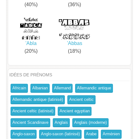
(40%)
(36%)
'Abla
'Abbas
(20%)
(18%)
IDÉES DE PRÉNOMS
Africain
Albanian
Allemand
Allemandic antique
Allemandic antique (latinisé)
Ancient celtic
Ancient celtic (latinisé)
Ancient egyptian
Ancient Scandinave
Anglais
Anglais (moderne)
Anglo-saxon
Anglo-saxon (latinisé)
Arabe
Arménien