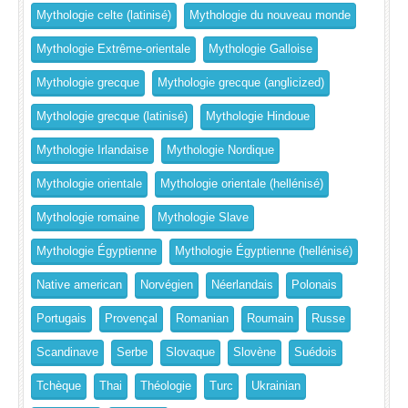
Mythologie celte (latinisé)
Mythologie du nouveau monde
Mythologie Extrême-orientale
Mythologie Galloise
Mythologie grecque
Mythologie grecque (anglicized)
Mythologie grecque (latinisé)
Mythologie Hindoue
Mythologie Irlandaise
Mythologie Nordique
Mythologie orientale
Mythologie orientale (hellénisé)
Mythologie romaine
Mythologie Slave
Mythologie Égyptienne
Mythologie Égyptienne (hellénisé)
Native american
Norvégien
Néerlandais
Polonais
Portugais
Provençal
Romanian
Roumain
Russe
Scandinave
Serbe
Slovaque
Slovène
Suédois
Tchèque
Thai
Théologie
Turc
Ukrainian