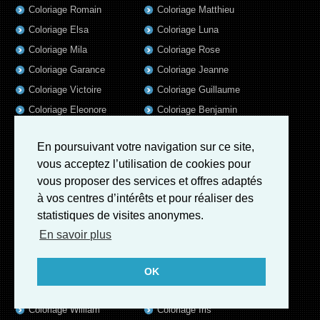
Coloriage Romain
Coloriage Matthieu
Coloriage Elsa
Coloriage Luna
Coloriage Mila
Coloriage Rose
Coloriage Garance
Coloriage Jeanne
Coloriage Victoire
Coloriage Guillaume
Coloriage Eleonore
Coloriage Benjamin
Coloriage Marius
Coloriage Salome
En poursuivant votre navigation sur ce site,
Coloriage Louis
Coloriage Matteo
vous acceptez l’utilisation de cookies pour
Coloriage Ava
Coloriage Ulysse
vous proposer des services et offres adaptés
Coloriage Simon
Coloriage Martin
à vos centres d’intérêts et pour réaliser des
Coloriage Julien
Coloriage Heloïse
statistiques de visites anonymes.
Coloriage Lina
Coloriage Alicia
En savoir plus
Coloriage Nina
Coloriage Felix
Coloriage Arthur
Coloriage Rayan
OK
Coloriage Noe
Coloriage Ambre
Coloriage William
Coloriage Iris