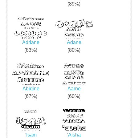
(89%)
Adriane
Adane
(83%)
(80%)
Abidine
Aarne
(67%)
(60%)
'Isam
'Aisha