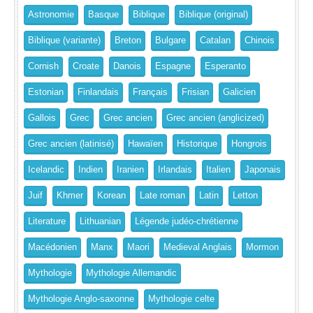
Astronomie
Basque
Biblique
Biblique (original)
Biblique (variante)
Breton
Bulgare
Catalan
Chinois
Cornish
Croate
Danois
Espagne
Esperanto
Estonian
Finlandais
Français
Frisian
Galicien
Gallois
Grec
Grec ancien
Grec ancien (anglicized)
Grec ancien (latinisé)
Hawaïen
Historique
Hongrois
Icelandic
Indien
Iranien
Irlandais
Italien
Japonais
Juif
Khmer
Korean
Late roman
Latin
Letton
Literature
Lithuanian
Légende judéo-chrétienne
Macédonien
Manx
Maori
Medieval Anglais
Mormon
Mythologie
Mythologie Allemandic
Mythologie Anglo-saxonne
Mythologie celte