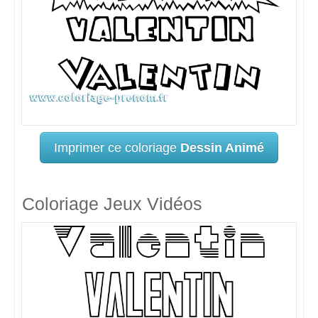
Imprimer ce coloriage
Dessin Animé
Coloriage Jeux Vidéos