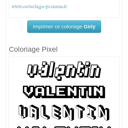
Imprimer ce coloriage
Girly
Coloriage Pixel