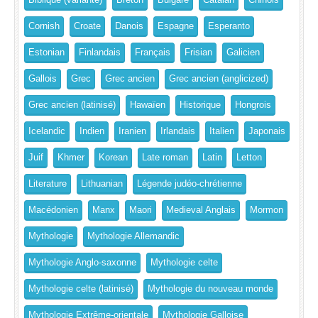
Cornish
Croate
Danois
Espagne
Esperanto
Estonian
Finlandais
Français
Frisian
Galicien
Gallois
Grec
Grec ancien
Grec ancien (anglicized)
Grec ancien (latinisé)
Hawaïen
Historique
Hongrois
Icelandic
Indien
Iranien
Irlandais
Italien
Japonais
Juif
Khmer
Korean
Late roman
Latin
Letton
Literature
Lithuanian
Légende judéo-chrétienne
Macédonien
Manx
Maori
Medieval Anglais
Mormon
Mythologie
Mythologie Allemandic
Mythologie Anglo-saxonne
Mythologie celte
Mythologie celte (latinisé)
Mythologie du nouveau monde
Mythologie Extrême-orientale
Mythologie Galloise