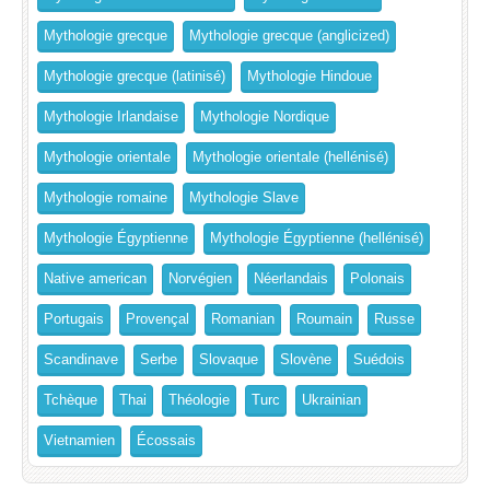
Mythologie grecque
Mythologie grecque (anglicized)
Mythologie grecque (latinisé)
Mythologie Hindoue
Mythologie Irlandaise
Mythologie Nordique
Mythologie orientale
Mythologie orientale (hellénisé)
Mythologie romaine
Mythologie Slave
Mythologie Égyptienne
Mythologie Égyptienne (hellénisé)
Native american
Norvégien
Néerlandais
Polonais
Portugais
Provençal
Romanian
Roumain
Russe
Scandinave
Serbe
Slovaque
Slovène
Suédois
Tchèque
Thai
Théologie
Turc
Ukrainian
Vietnamien
Écossais