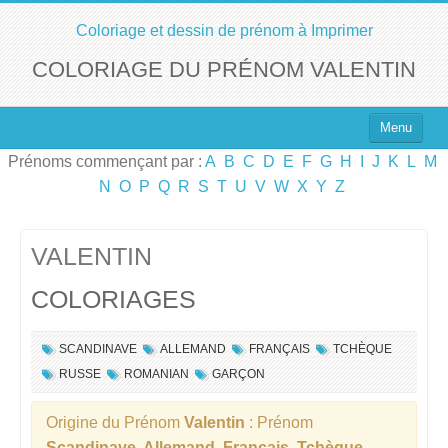
Coloriage et dessin de prénom à Imprimer
COLORIAGE DU PRÉNOM VALENTIN
Menu
Prénoms commençant par :
A
B
C
D
E
F
G
H
I
J
K
L
M
Top 100 des Prénoms
N
O
P
Q
R
S
T
U
V
W
X
Y
Z
Prénoms Filles
Prénoms Garçons
VALENTIN
COLORIAGES
Chercher un Prénom !
SCANDINAVE
ALLEMAND
FRANÇAIS
TCHÈQUE
RUSSE
ROMANIAN
GARÇON
Origine du Prénom
Valentin
: Prénom
Scandinave, Allemand, Français, Tchèque,