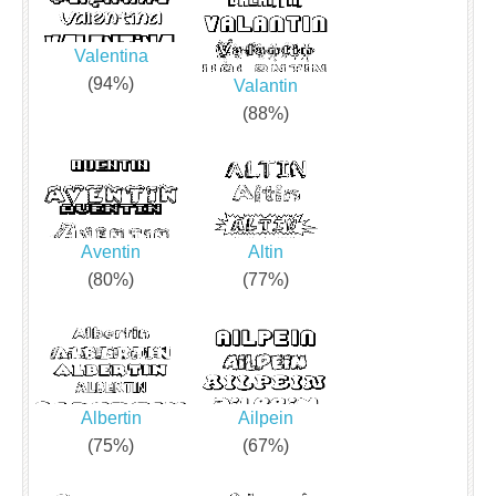
Valentina
(94%)
Valantin
(88%)
Aventin
Altin
(80%)
(77%)
Albertin
Ailpein
(75%)
(67%)