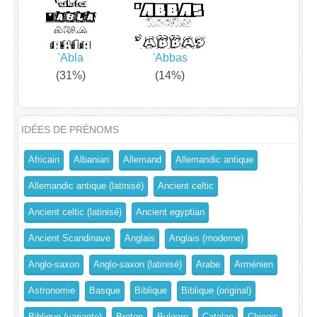
'Abla
'Abbas
(31%)
(14%)
IDÉES DE PRÉNOMS
Africain
Albanian
Allemand
Allemandic antique
Allemandic antique (latinisé)
Ancient celtic
Ancient celtic (latinisé)
Ancient egyptian
Ancient Scandinave
Anglais
Anglais (moderne)
Anglo-saxon
Anglo-saxon (latinisé)
Arabe
Arménien
Astronomie
Basque
Biblique
Biblique (original)
Biblique (variante)
Breton
Bulgare
Catalan
Chinois