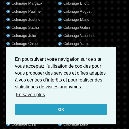
Coloriage Margaux
Coloriage Eliott
Coloriage Pauline
Coloriage Augustin
Coloriage Justine
Coloriage Marie
Coloriage Sacha
Coloriage Gabin
Coloriage Julie
Coloriage Valentine
Coloriage Chloe
Coloriage Yanis
Coloriage Clement
Coloriage Thomas
En poursuivant votre navigation sur ce site,
Coloriage Clemence
Coloriage Timothee
vous acceptez l’utilisation de cookies pour
Coloriage Emilie
Coloriage Tom
vous proposer des services et offres adaptés
Coloriage Axel
Coloriage Liam
à vos centres d’intérêts et pour réaliser des
Coloriage Lola
Coloriage Baptiste
statistiques de visites anonymes.
Coloriage Samuel
Coloriage Lisa
En savoir plus
Coloriage Valentin
Coloriage Alix
Coloriage Jules
Coloriage Mathis
OK
Coloriage Romain
Coloriage Matthieu
Coloriage Elsa
Coloriage Luna