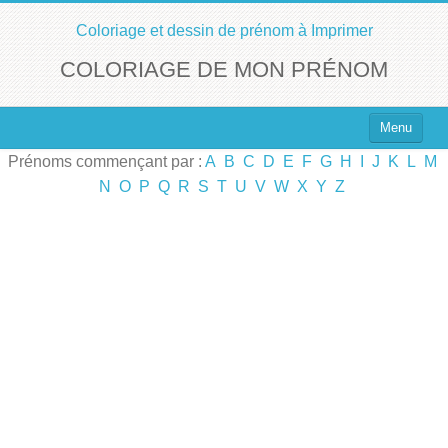
Coloriage et dessin de prénom à Imprimer
COLORIAGE DE MON PRÉNOM
Menu
Prénoms commençant par :
A
B
C
D
E
F
G
H
I
J
K
L
M
Top 100 des Prénoms
N
O
P
Q
R
S
T
U
V
W
X
Y
Z
Prénoms Filles
Prénoms Garçons
Chercher un Prénom !