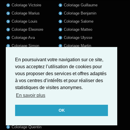
Coloriage Victoire
Coloriage Guillaume
Coloriage Marius
Coloriage Benjamin
Coloriage Louis
Coloriage Salome
Coloriage Eleonore
Coloriage Matteo
Coloriage Ava
Coloriage Ulysse
Coloriage Simon
Coloriage Martin
Coloriage Julien
Coloriage Alicia
En poursuivant votre navigation sur ce site,
Coloriage Lina
Coloriage Heloïse
vous acceptez l’utilisation de cookies pour
Coloriage Nina
Coloriage Felix
vous proposer des services et offres adaptés
Coloriage Arthur
Coloriage Rayan
à vos centres d’intérêts et pour réaliser des
Coloriage Noe
Coloriage Iris
statistiques de visites anonymes.
Coloriage William
Coloriage Ambre
En savoir plus
Coloriage Charles
OK
Coloriage Oscar
Coloriage Agathe
Coloriage Quentin