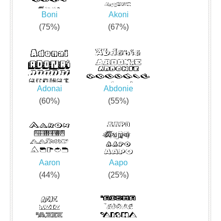
Boni
Akoni
(75%)
(67%)
Adonai
Abdonie
(60%)
(55%)
Aaron
Aapo
(44%)
(25%)