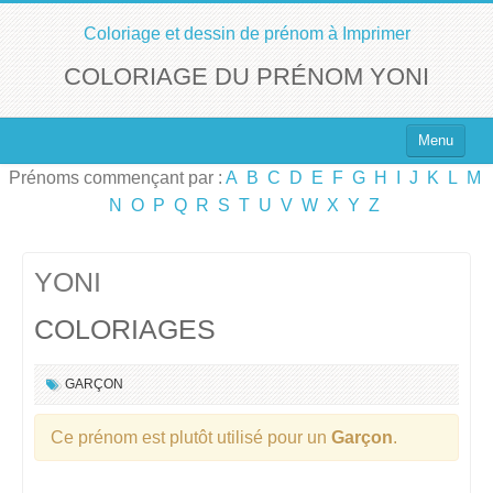
Coloriage et dessin de prénom à Imprimer
COLORIAGE DU PRÉNOM YONI
Menu
Prénoms commençant par :
A
B
C
D
E
F
G
H
I
J
K
L
M
Top 100 des Prénoms
N
O
P
Q
R
S
T
U
V
W
X
Y
Z
Prénoms Filles
Prénoms Garçons
YONI
COLORIAGES
Chercher un Prénom !
GARÇON
Ce prénom est plutôt utilisé pour un
Garçon
.