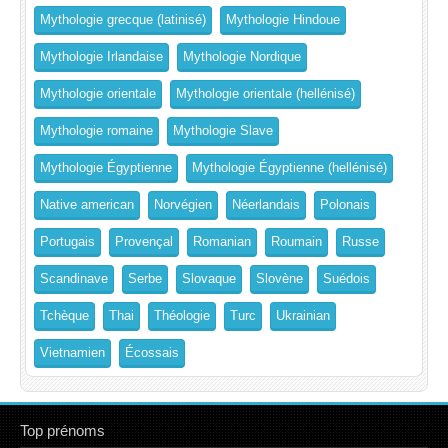
Mythologie grecque (latinisé)
Mythologie Hindoue
Mythologie Irlandaise
Mythologie Nordique
Mythologie orientale
Mythologie orientale (hellénisé)
Mythologie romaine
Mythologie Slave
Mythologie Égyptienne
Mythologie Égyptienne (hellénisé)
Native american
Norvégien
Néerlandais
Polonais
Portugais
Provençal
Romanian
Roumain
Russe
Scandinave
Serbe
Slovaque
Slovène
Suédois
Tchèque
Thai
Théologie
Turc
Ukrainian
Vietnamien
Écossais
Top prénoms