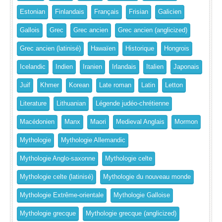
Estonian
Finlandais
Français
Frisian
Galicien
Gallois
Grec
Grec ancien
Grec ancien (anglicized)
Grec ancien (latinisé)
Hawaïen
Historique
Hongrois
Icelandic
Indien
Iranien
Irlandais
Italien
Japonais
Juif
Khmer
Korean
Late roman
Latin
Letton
Literature
Lithuanian
Légende judéo-chrétienne
Macédonien
Manx
Maori
Medieval Anglais
Mormon
Mythologie
Mythologie Allemandic
Mythologie Anglo-saxonne
Mythologie celte
Mythologie celte (latinisé)
Mythologie du nouveau monde
Mythologie Extrême-orientale
Mythologie Galloise
Mythologie grecque
Mythologie grecque (anglicized)