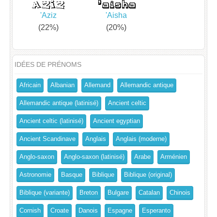
'Aziz
'Aisha
(22%)
(20%)
IDÉES DE PRÉNOMS
Africain
Albanian
Allemand
Allemandic antique
Allemandic antique (latinisé)
Ancient celtic
Ancient celtic (latinisé)
Ancient egyptian
Ancient Scandinave
Anglais
Anglais (moderne)
Anglo-saxon
Anglo-saxon (latinisé)
Arabe
Arménien
Astronomie
Basque
Biblique
Biblique (original)
Biblique (variante)
Breton
Bulgare
Catalan
Chinois
Cornish
Croate
Danois
Espagne
Esperanto