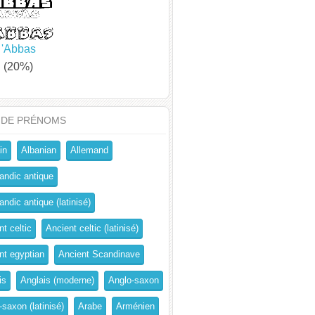
'Abbas
(20%)
 DE PRÉNOMS
in
Albanian
Allemand
andic antique
ndic antique (latinisé)
t celtic
Ancient celtic (latinisé)
nt egyptian
Ancient Scandinave
is
Anglais (moderne)
Anglo-saxon
-saxon (latinisé)
Arabe
Arménien