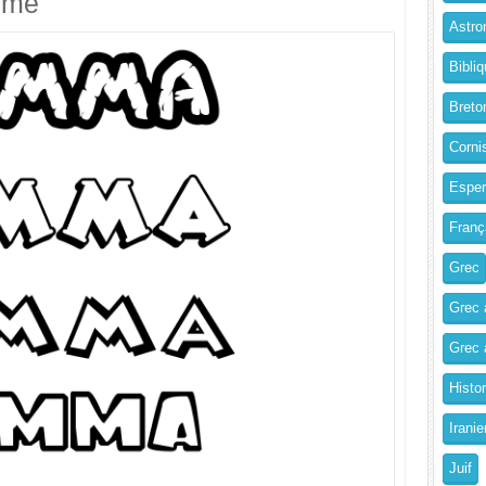
imé
Astro
Bibliq
Breto
Corni
Esper
Franç
Grec
Grec 
Grec a
Histo
Iranie
Juif