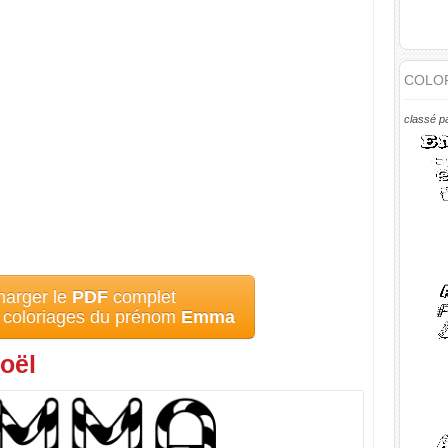
COLOR
classé p
harger le
PDF
complet
s coloriages du prénom
Emma
oël