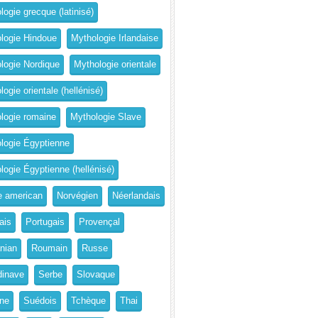
logie grecque (latinisé)
logie Hindoue
Mythologie Irlandaise
logie Nordique
Mythologie orientale
ogie orientale (hellénisé)
logie romaine
Mythologie Slave
logie Égyptienne
logie Égyptienne (hellénisé)
e american
Norvégien
Néerlandais
ais
Portugais
Provençal
nian
Roumain
Russe
inave
Serbe
Slovaque
ne
Suédois
Tchèque
Thai