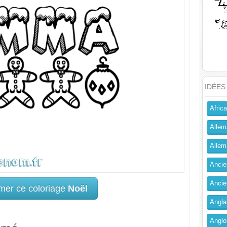
IDÉES
Africa
Allem
Allema
Ancien
Ancie
mer ce coloriage
Noël
Angla
Anglo