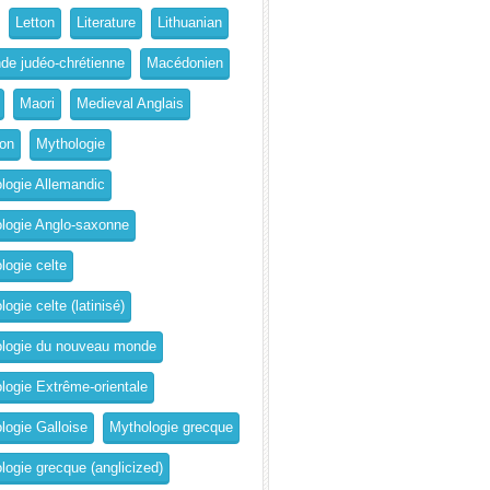
Letton
Literature
Lithuanian
de judéo-chrétienne
Macédonien
Maori
Medieval Anglais
on
Mythologie
logie Allemandic
logie Anglo-saxonne
logie celte
ogie celte (latinisé)
logie du nouveau monde
logie Extrême-orientale
logie Galloise
Mythologie grecque
logie grecque (anglicized)