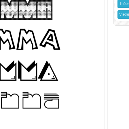
Théol
Vietn