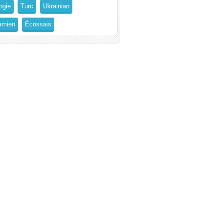
ogie
Turc
Ukrainian
amien
Écossais