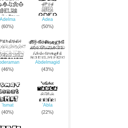
Adelma
Adea
(60%)
(50%)
bderaman
Abdelmagid
(46%)
(43%)
'Ismat
'Abla
(40%)
(22%)