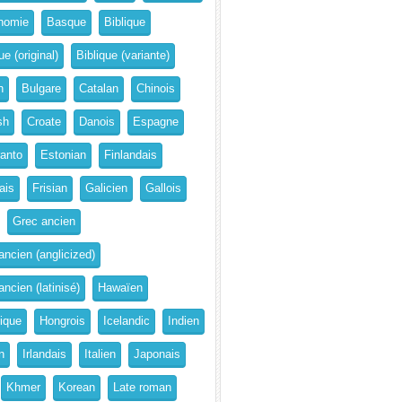
nomie
Basque
Biblique
ue (original)
Biblique (variante)
n
Bulgare
Catalan
Chinois
sh
Croate
Danois
Espagne
anto
Estonian
Finlandais
ais
Frisian
Galicien
Gallois
Grec ancien
ancien (anglicized)
ncien (latinisé)
Hawaïen
rique
Hongrois
Icelandic
Indien
n
Irlandais
Italien
Japonais
Khmer
Korean
Late roman