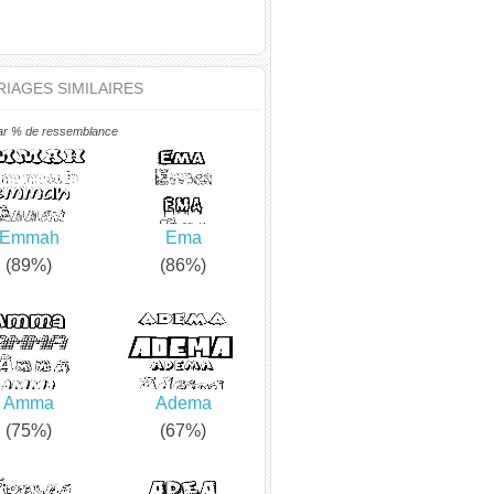
IAGES SIMILAIRES
ar % de ressemblance
Emmah
Ema
(89%)
(86%)
Amma
Adema
(75%)
(67%)