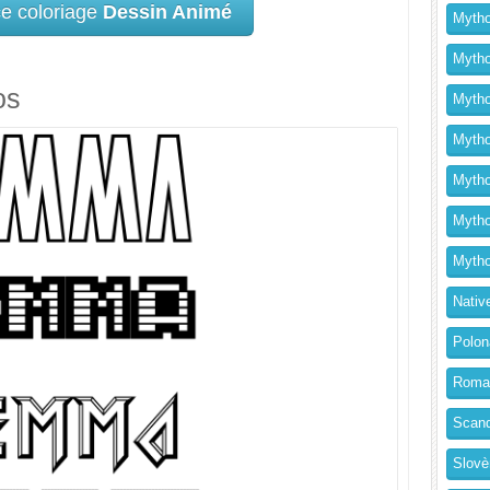
ce coloriage
Dessin Animé
Mytho
Mytho
os
Mytho
Mythol
Mytho
Mytho
Mytho
Nativ
Polon
Roma
Scand
Slovè