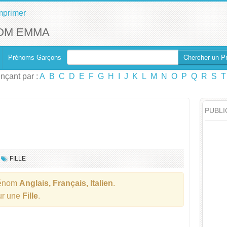
mprimer
OM EMMA
Chercher un P
Prénoms Garçons
çant par :
A
B
C
D
E
F
G
H
I
J
K
L
M
N
O
P
Q
R
S
T
PUBLI
FILLE
rénom
Anglais, Français, Italien
.
our une
Fille
.