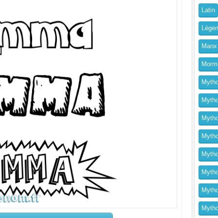
Latin
Légen
Manx
Morm
Mytho
Mytho
Mytho
Mythol
Mytho
Mytho
Mytho
Mytho