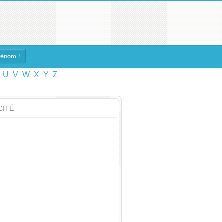
rénom !
U
V
W
X
Y
Z
CITÉ