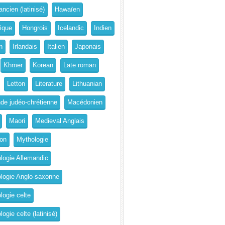
ncien (latinisé)
Hawaïen
rique
Hongrois
Icelandic
Indien
n
Irlandais
Italien
Japonais
Khmer
Korean
Late roman
Letton
Literature
Lithuanian
de judéo-chrétienne
Macédonien
Maori
Medieval Anglais
on
Mythologie
logie Allemandic
logie Anglo-saxonne
logie celte
ogie celte (latinisé)