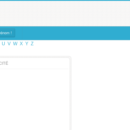
rénom !
U
V
W
X
Y
Z
CITÉ