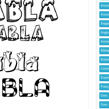
Ancien
Ancie
Angla
Anglo
Astro
Bibliq
Breto
Corni
Esper
Franç
Grec
Grec 