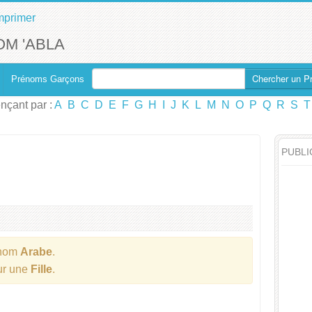
mprimer
M 'ABLA
Chercher un P
Prénoms Garçons
çant par :
A
B
C
D
E
F
G
H
I
J
K
L
M
N
O
P
Q
R
S
T
PUBLI
énom
Arabe
.
our une
Fille
.