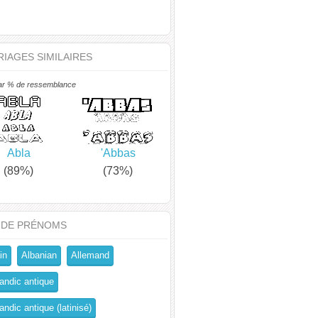
IAGES SIMILAIRES
ar % de ressemblance
Abla
'Abbas
(89%)
(73%)
 DE PRÉNOMS
in
Albanian
Allemand
andic antique
ndic antique (latinisé)