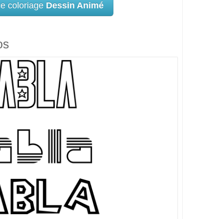
ce coloriage
Dessin Animé
os