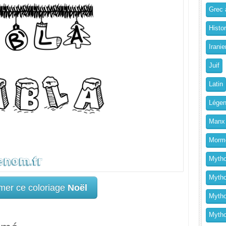
Grec a
Histo
Iranie
Juif
Latin
Légen
Manx
Morm
Mytho
Mytho
mer ce coloriage
Noël
Mytho
Mythol