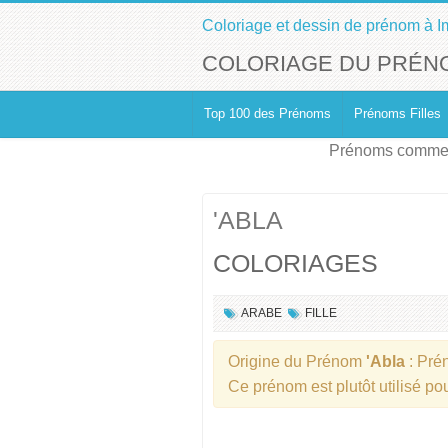
Coloriage et dessin de prénom à I
COLORIAGE DU PRÉNO
Top 100 des Prénoms
Prénoms Filles
Prénoms commen
'ABLA
COLORIAGES
ARABE
FILLE
Origine du Prénom
'Abla
: Pr
Ce prénom est plutôt utilisé p