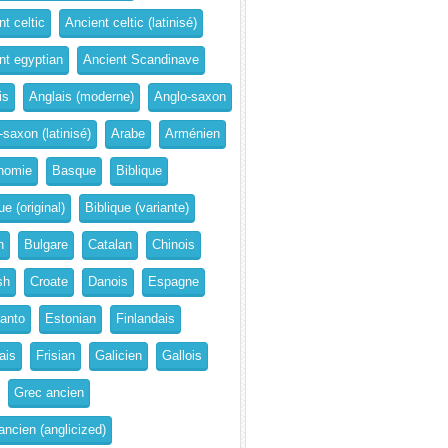
t celtic
Ancient celtic (latinisé)
nt egyptian
Ancient Scandinave
is
Anglais (moderne)
Anglo-saxon
-saxon (latinisé)
Arabe
Arménien
nomie
Basque
Biblique
ue (original)
Biblique (variante)
n
Bulgare
Catalan
Chinois
sh
Croate
Danois
Espagne
anto
Estonian
Finlandais
ais
Frisian
Galicien
Gallois
Grec ancien
ancien (anglicized)