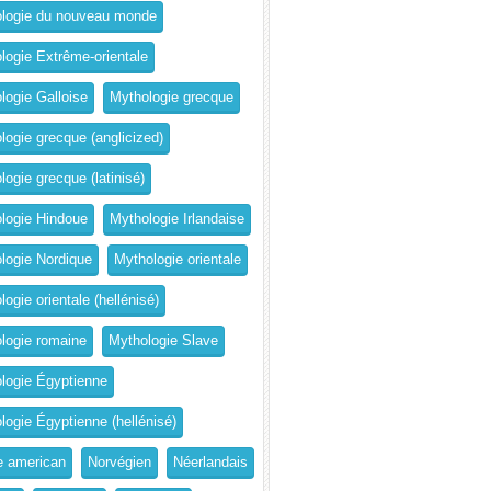
logie du nouveau monde
logie Extrême-orientale
logie Galloise
Mythologie grecque
logie grecque (anglicized)
logie grecque (latinisé)
logie Hindoue
Mythologie Irlandaise
logie Nordique
Mythologie orientale
ogie orientale (hellénisé)
logie romaine
Mythologie Slave
logie Égyptienne
logie Égyptienne (hellénisé)
e american
Norvégien
Néerlandais