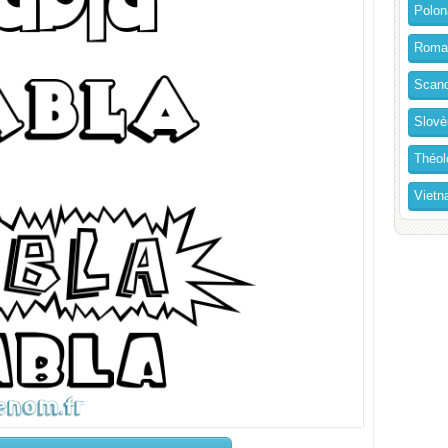
Polon
Roma
Scand
Slovè
Théol
Vietn