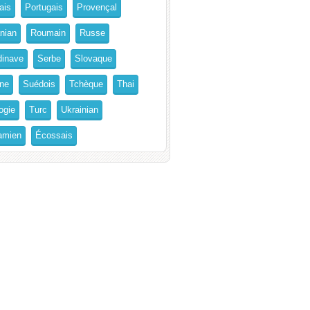
ais
Portugais
Provençal
nian
Roumain
Russe
inave
Serbe
Slovaque
ne
Suédois
Tchèque
Thai
ogie
Turc
Ukrainian
amien
Écossais