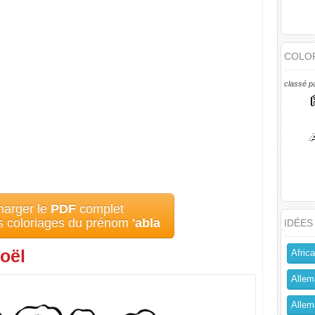
COLOR
classé p
harger le
PDF
complet
es coloriages du prénom
'abla
IDÉES
oël
Africa
Allem
Allema