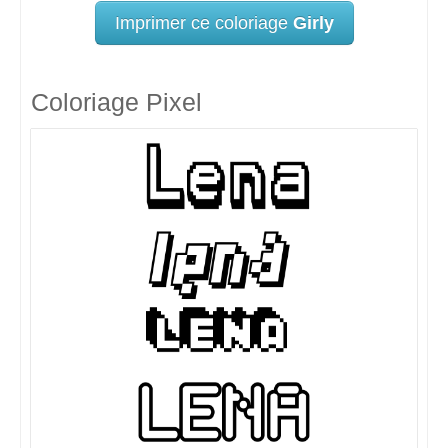
Imprimer ce coloriage
Girly
Coloriage Pixel