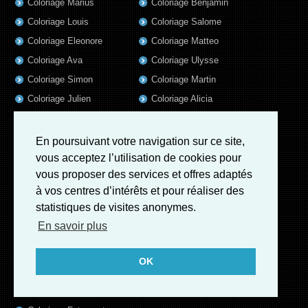
Coloriage Marius
Coloriage Benjamin
Coloriage Louis
Coloriage Salome
Coloriage Eleonore
Coloriage Matteo
Coloriage Ava
Coloriage Ulysse
Coloriage Simon
Coloriage Martin
Coloriage Julien
Coloriage Alicia
Coloriage Lina
Coloriage Heloïse
Coloriage Nina
Coloriage Felix
En poursuivant votre navigation sur ce site,
Coloriage Arthur
Coloriage Rayan
vous acceptez l’utilisation de cookies pour
vous proposer des services et offres adaptés
Coloriage Noe
Coloriage Iris
à vos centres d’intérêts et pour réaliser des
Coloriage William
Coloriage Ambre
statistiques de visites anonymes.
Coloriage Charles
En savoir plus
Coloriage Oscar
Coloriage Agathe
OK
Coloriage Quentin
Coloriage Pierre