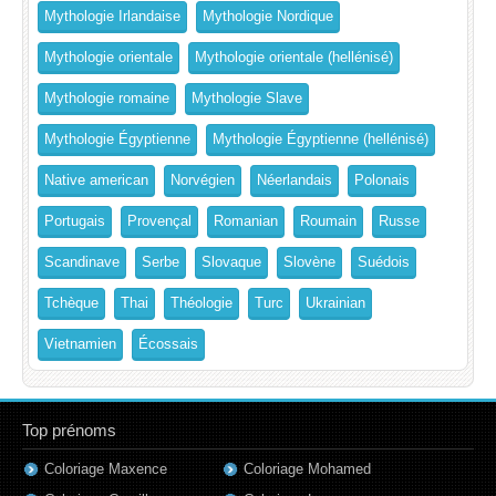
Mythologie Irlandaise
Mythologie Nordique
Mythologie orientale
Mythologie orientale (hellénisé)
Mythologie romaine
Mythologie Slave
Mythologie Égyptienne
Mythologie Égyptienne (hellénisé)
Native american
Norvégien
Néerlandais
Polonais
Portugais
Provençal
Romanian
Roumain
Russe
Scandinave
Serbe
Slovaque
Slovène
Suédois
Tchèque
Thai
Théologie
Turc
Ukrainian
Vietnamien
Écossais
Top prénoms
Coloriage Maxence
Coloriage Mohamed