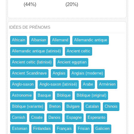
(44%)
(20%)
IDÉES DE PRÉNOMS
Africain
Albanian
Allemand
Allemandic antique
Allemandic antique (latinisé)
Ancient celtic
Ancient celtic (latinisé)
Ancient egyptian
Ancient Scandinave
Anglais
Anglais (moderne)
Anglo-saxon
Anglo-saxon (latinisé)
Arabe
Arménien
Astronomie
Basque
Biblique
Biblique (original)
Biblique (variante)
Breton
Bulgare
Catalan
Chinois
Cornish
Croate
Danois
Espagne
Esperanto
Estonian
Finlandais
Français
Frisian
Galicien