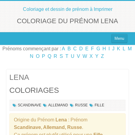
Coloriage et dessin de prénom à Imprimer
COLORIAGE DU PRÉNOM LENA
Menu
Prénoms commençant par :
A
B
C
D
E
F
G
H
I
J
K
L
M
Top 100 des Prénoms
N
O
P
Q
R
S
T
U
V
W
X
Y
Z
Prénoms Filles
Prénoms Garçons
LENA
COLORIAGES
Chercher un Prénom !
SCANDINAVE
ALLEMAND
RUSSE
FILLE
Origine du Prénom
Lena
: Prénom
Scandinave, Allemand, Russe
.
Ce prénom est plutôt utilisé pour une
Fille
.