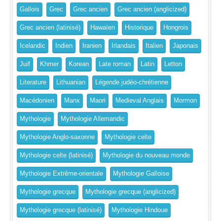
Gallois
Grec
Grec ancien
Grec ancien (anglicized)
Grec ancien (latinisé)
Hawaïen
Historique
Hongrois
Icelandic
Indien
Iranien
Irlandais
Italien
Japonais
Juif
Khmer
Korean
Late roman
Latin
Letton
Literature
Lithuanian
Légende judéo-chrétienne
Macédonien
Manx
Maori
Medieval Anglais
Mormon
Mythologie
Mythologie Allemandic
Mythologie Anglo-saxonne
Mythologie celte
Mythologie celte (latinisé)
Mythologie du nouveau monde
Mythologie Extrême-orientale
Mythologie Galloise
Mythologie grecque
Mythologie grecque (anglicized)
Mythologie grecque (latinisé)
Mythologie Hindoue