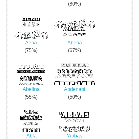
(80%)
Aena
Abena
(75%)
(67%)
Abelina
Abdenabi
(55%)
(50%)
'Abla
'Abbas