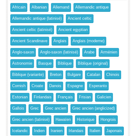
Africain
Albanian
Allemand
Allemandic antique
Allemandic antique (latinisé)
Ancient celtic
Ancient celtic (latinisé)
Ancient egyptian
Ancient Scandinave
Anglais
Anglais (moderne)
Anglo-saxon
Anglo-saxon (latinisé)
Arabe
Arménien
Astronomie
Basque
Biblique
Biblique (original)
Biblique (variante)
Breton
Bulgare
Catalan
Chinois
Cornish
Croate
Danois
Espagne
Esperanto
Estonian
Finlandais
Français
Frisian
Galicien
Gallois
Grec
Grec ancien
Grec ancien (anglicized)
Grec ancien (latinisé)
Hawaïen
Historique
Hongrois
Icelandic
Indien
Iranien
Irlandais
Italien
Japonais