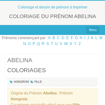
Coloriage et dessin de prénom à Imprimer
COLORIAGE DU PRÉNOM ABELINA
Menu
Prénoms commençant par :
A
B
C
D
E
F
G
H
I
J
K
L
M
Top 100 des Prénoms
N
O
P
Q
R
S
T
U
V
W
X
Y
Z
Prénoms Filles
Prénoms Garçons
ABELINA
COLORIAGES
Chercher un Prénom !
HONGROIS
FILLE
Origine du Prénom
Abelina
: Prénom
Hongrois
.
Ce prénom est plutôt utilisé pour une
Fille
.