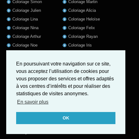
Coloriage Simon
Coloriage Martin
Coloriage Julien
Coloriage Alicia
Coloriage Lina
Coloriage Heloïse
Coloriage Nina
Coloriage Felix
Coloriage Arthur
Coloriage Rayan
Coloriage Noe
Coloriage Iris
Coloriage William
Coloriage Ambre
Coloriage Charles
En poursuivant votre navigation sur ce site,
vous acceptez l’utilisation de cookies pour
Coloriage Oscar
vous proposer des services et offres adaptés
Coloriage Agathe
à vos centres d’intérêts et pour réaliser des
Coloriage Quentin
statistiques de visites anonymes.
Coloriage Pierre
En savoir plus
Coloriage Fatoumata
Coloriage Sofia
OK
Coloriage Adrien
Coloriage Kevin