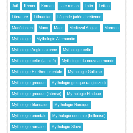
Juif
Khmer
Korean
Late roman
Latin
Letton
Literature
Lithuanian
Légende judéo-chrétienne
Macédonien
Manx
Maori
Medieval Anglais
Mormon
Mythologie
Mythologie Allemandic
Mythologie Anglo-saxonne
Mythologie celte
Mythologie celte (latinisé)
Mythologie du nouveau monde
Mythologie Extrême-orientale
Mythologie Galloise
Mythologie grecque
Mythologie grecque (anglicized)
Mythologie grecque (latinisé)
Mythologie Hindoue
Mythologie Irlandaise
Mythologie Nordique
Mythologie orientale
Mythologie orientale (hellénisé)
Mythologie romaine
Mythologie Slave