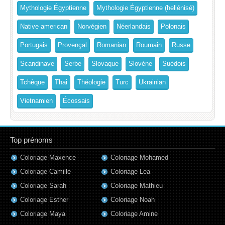
Mythologie Égyptienne
Mythologie Égyptienne (hellénisé)
Native american
Norvégien
Néerlandais
Polonais
Portugais
Provençal
Romanian
Roumain
Russe
Scandinave
Serbe
Slovaque
Slovène
Suédois
Tchèque
Thai
Théologie
Turc
Ukrainian
Vietnamien
Écossais
Top prénoms
Coloriage Maxence
Coloriage Mohamed
Coloriage Camille
Coloriage Lea
Coloriage Sarah
Coloriage Mathieu
Coloriage Esther
Coloriage Noah
Coloriage Maya
Coloriage Amine