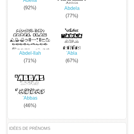
Abelia
(92%)
Abdela
(77%)
Abdel-Ilah
'Abla
(71%)
(67%)
'Abbas
(46%)
IDÉES DE PRÉNOMS