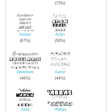
(73%)
Aedan
Adán
(67%)
(50%)
Abdelrani
Aanor
(46%)
(44%)
'Abla
'Abbas