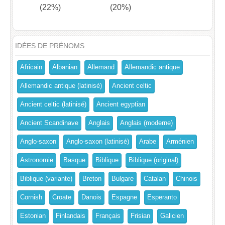
(22%)
(20%)
IDÉES DE PRÉNOMS
Africain
Albanian
Allemand
Allemandic antique
Allemandic antique (latinisé)
Ancient celtic
Ancient celtic (latinisé)
Ancient egyptian
Ancient Scandinave
Anglais
Anglais (moderne)
Anglo-saxon
Anglo-saxon (latinisé)
Arabe
Arménien
Astronomie
Basque
Biblique
Biblique (original)
Biblique (variante)
Breton
Bulgare
Catalan
Chinois
Cornish
Croate
Danois
Espagne
Esperanto
Estonian
Finlandais
Français
Frisian
Galicien