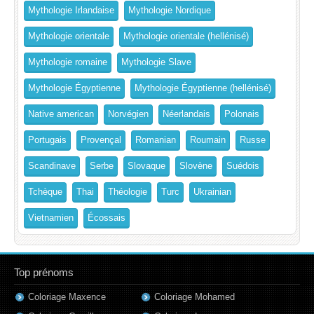
Mythologie Irlandaise
Mythologie Nordique
Mythologie orientale
Mythologie orientale (hellénisé)
Mythologie romaine
Mythologie Slave
Mythologie Égyptienne
Mythologie Égyptienne (hellénisé)
Native american
Norvégien
Néerlandais
Polonais
Portugais
Provençal
Romanian
Roumain
Russe
Scandinave
Serbe
Slovaque
Slovène
Suédois
Tchèque
Thai
Théologie
Turc
Ukrainian
Vietnamien
Écossais
Top prénoms
Coloriage Maxence
Coloriage Mohamed