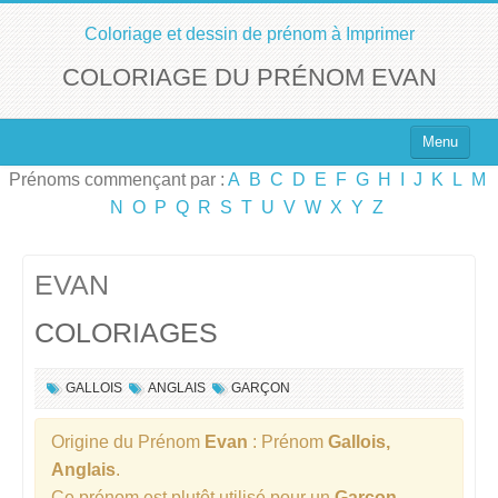
Coloriage et dessin de prénom à Imprimer
COLORIAGE DU PRÉNOM EVAN
Menu
Prénoms commençant par :
A
B
C
D
E
F
G
H
I
J
K
L
M
Top 100 des Prénoms
N
O
P
Q
R
S
T
U
V
W
X
Y
Z
Prénoms Filles
Prénoms Garçons
EVAN
COLORIAGES
Chercher un Prénom !
GALLOIS
ANGLAIS
GARÇON
Origine du Prénom
Evan
: Prénom
Gallois,
Anglais
.
Ce prénom est plutôt utilisé pour un
Garçon
.