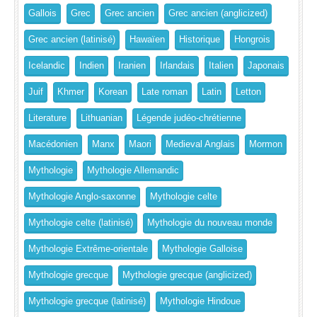
Gallois
Grec
Grec ancien
Grec ancien (anglicized)
Grec ancien (latinisé)
Hawaïen
Historique
Hongrois
Icelandic
Indien
Iranien
Irlandais
Italien
Japonais
Juif
Khmer
Korean
Late roman
Latin
Letton
Literature
Lithuanian
Légende judéo-chrétienne
Macédonien
Manx
Maori
Medieval Anglais
Mormon
Mythologie
Mythologie Allemandic
Mythologie Anglo-saxonne
Mythologie celte
Mythologie celte (latinisé)
Mythologie du nouveau monde
Mythologie Extrême-orientale
Mythologie Galloise
Mythologie grecque
Mythologie grecque (anglicized)
Mythologie grecque (latinisé)
Mythologie Hindoue