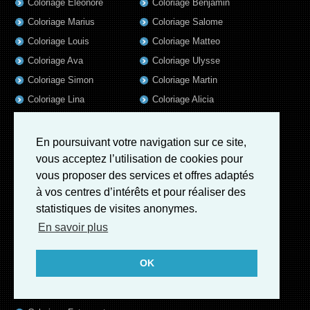
Coloriage Eleonore
Coloriage Benjamin
Coloriage Marius
Coloriage Salome
Coloriage Louis
Coloriage Matteo
Coloriage Ava
Coloriage Ulysse
Coloriage Simon
Coloriage Martin
Coloriage Lina
Coloriage Alicia
Coloriage Julien
Coloriage Heloïse
Coloriage Nina
Coloriage Felix
En poursuivant votre navigation sur ce site,
Coloriage Arthur
Coloriage Rayan
vous acceptez l’utilisation de cookies pour
vous proposer des services et offres adaptés
Coloriage Noe
Coloriage Iris
à vos centres d’intérêts et pour réaliser des
Coloriage William
Coloriage Ambre
statistiques de visites anonymes.
Coloriage Charles
En savoir plus
Coloriage Oscar
Coloriage Agathe
OK
Coloriage Quentin
Coloriage Pierre