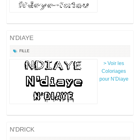
N'DIAYE
FILLE
> Voir les
Coloriages
pour N'Diaye
N'DRICK