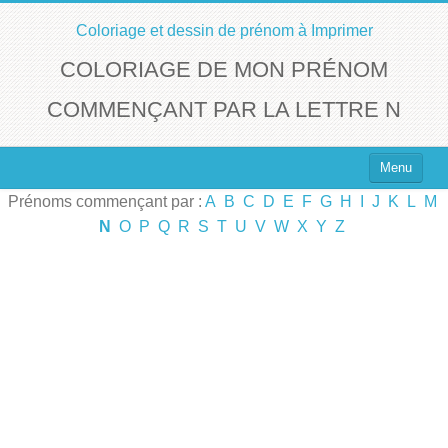
Coloriage et dessin de prénom à Imprimer
COLORIAGE DE MON PRÉNOM
COMMENÇANT PAR LA LETTRE N
Menu
Prénoms commençant par :
A
B
C
D
E
F
G
H
I
J
K
L
M
Top 100 des Prénoms
N
O
P
Q
R
S
T
U
V
W
X
Y
Z
Prénoms Filles
Prénoms Garçons
Chercher un Prénom !