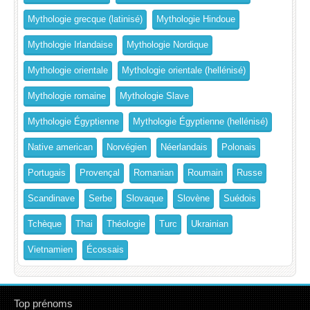
Mythologie grecque (latinisé)
Mythologie Hindoue
Mythologie Irlandaise
Mythologie Nordique
Mythologie orientale
Mythologie orientale (hellénisé)
Mythologie romaine
Mythologie Slave
Mythologie Égyptienne
Mythologie Égyptienne (hellénisé)
Native american
Norvégien
Néerlandais
Polonais
Portugais
Provençal
Romanian
Roumain
Russe
Scandinave
Serbe
Slovaque
Slovène
Suédois
Tchèque
Thai
Théologie
Turc
Ukrainian
Vietnamien
Écossais
Top prénoms