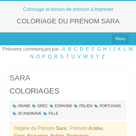
Coloriage et dessin de prénom à Imprimer
COLORIAGE DU PRÉNOM SARA
Menu
Prénoms commençant par :
A
B
C
D
E
F
G
H
I
J
K
L
M
Top 100 des Prénoms
N
O
P
Q
R
S
T
U
V
W
X
Y
Z
Prénoms Filles
Prénoms Garçons
SARA
COLORIAGES
Chercher un Prénom !
ARABE
GREC
ESPAGNE
ITALIEN
PORTUGAIS
SCANDINAVE
FILLE
Origine du Prénom
Sara
: Prénom
Arabe,
Grec, Espagne, Italien, Portugais,