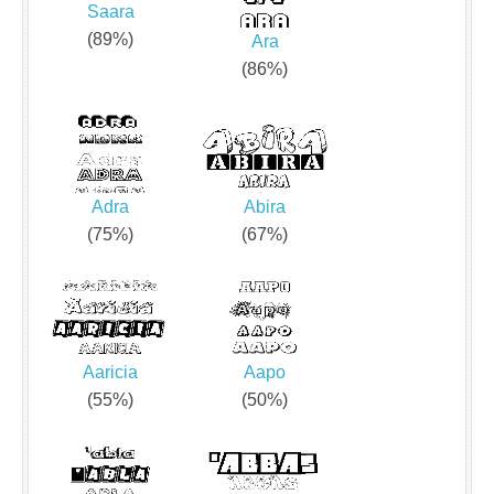
Saara
(89%)
Ara
(86%)
Adra
Abira
(75%)
(67%)
Aaricia
Aapo
(55%)
(50%)