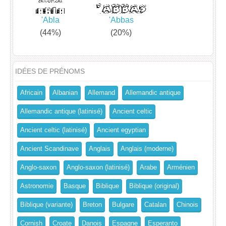
'Abla
'Abbas
(44%)
(20%)
IDÉES DE PRÉNOMS
Africain
Albanian
Allemand
Allemandic antique
Allemandic antique (latinisé)
Ancient celtic
Ancient celtic (latinisé)
Ancient egyptian
Ancient Scandinave
Anglais
Anglais (moderne)
Anglo-saxon
Anglo-saxon (latinisé)
Arabe
Arménien
Astronomie
Basque
Biblique
Biblique (original)
Biblique (variante)
Breton
Bulgare
Catalan
Chinois
Cornish
Croate
Danois
Espagne
Esperanto