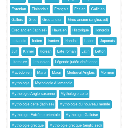
Estonian
Finlandais
Français
Frisian
Galicien
Gallois
Grec
Grec ancien
Grec ancien (anglicized)
Grec ancien (latinisé)
Hawaïen
Historique
Hongrois
Icelandic
Indien
Iranien
Irlandais
Italien
Japonais
Juif
Khmer
Korean
Late roman
Latin
Letton
Literature
Lithuanian
Légende judéo-chrétienne
Macédonien
Manx
Maori
Medieval Anglais
Mormon
Mythologie
Mythologie Allemandic
Mythologie Anglo-saxonne
Mythologie celte
Mythologie celte (latinisé)
Mythologie du nouveau monde
Mythologie Extrême-orientale
Mythologie Galloise
Mythologie grecque
Mythologie grecque (anglicized)