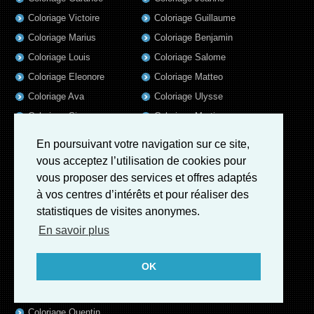
Coloriage Victoire
Coloriage Guillaume
Coloriage Marius
Coloriage Benjamin
Coloriage Louis
Coloriage Salome
Coloriage Eleonore
Coloriage Matteo
Coloriage Ava
Coloriage Ulysse
Coloriage Simon
Coloriage Martin
Coloriage Julien
Coloriage Alicia
En poursuivant votre navigation sur ce site,
Coloriage Lina
Coloriage Heloïse
vous acceptez l’utilisation de cookies pour
Coloriage Nina
Coloriage Felix
vous proposer des services et offres adaptés
à vos centres d’intérêts et pour réaliser des
Coloriage Arthur
Coloriage Rayan
statistiques de visites anonymes.
Coloriage Noe
Coloriage Iris
En savoir plus
Coloriage William
Coloriage Ambre
Coloriage Charles
OK
Coloriage Oscar
Coloriage Agathe
Coloriage Quentin