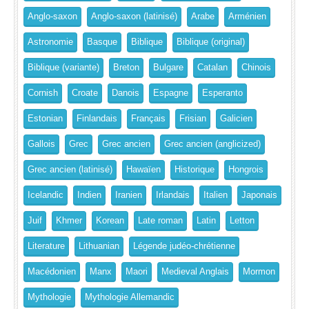
Anglo-saxon
Anglo-saxon (latinisé)
Arabe
Arménien
Astronomie
Basque
Biblique
Biblique (original)
Biblique (variante)
Breton
Bulgare
Catalan
Chinois
Cornish
Croate
Danois
Espagne
Esperanto
Estonian
Finlandais
Français
Frisian
Galicien
Gallois
Grec
Grec ancien
Grec ancien (anglicized)
Grec ancien (latinisé)
Hawaïen
Historique
Hongrois
Icelandic
Indien
Iranien
Irlandais
Italien
Japonais
Juif
Khmer
Korean
Late roman
Latin
Letton
Literature
Lithuanian
Légende judéo-chrétienne
Macédonien
Manx
Maori
Medieval Anglais
Mormon
Mythologie
Mythologie Allemandic