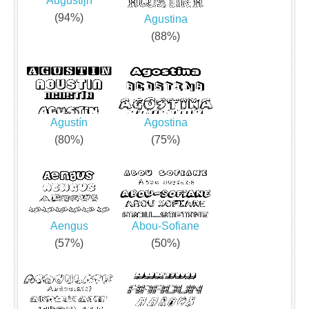
Augustijn
(94%)
Agustina
(88%)
Agustín
Agostina
(80%)
(75%)
Aengus
Abou-Sofiane
(57%)
(50%)