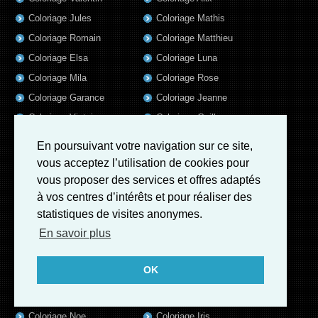
Coloriage Jules
Coloriage Mathis
Coloriage Romain
Coloriage Matthieu
Coloriage Elsa
Coloriage Luna
Coloriage Mila
Coloriage Rose
Coloriage Garance
Coloriage Jeanne
Coloriage Victoire
Coloriage Guillaume
Coloriage Marius
Coloriage Benjamin
En poursuivant votre navigation sur ce site,
Coloriage Eleonore
Coloriage Salome
vous acceptez l’utilisation de cookies pour
Coloriage Louis
Coloriage Matteo
vous proposer des services et offres adaptés
à vos centres d’intérêts et pour réaliser des
Coloriage Ava
Coloriage Ulysse
statistiques de visites anonymes.
Coloriage Simon
Coloriage Martin
En savoir plus
Coloriage Julien
Coloriage Alicia
Coloriage Lina
Coloriage Heloïse
OK
Coloriage Nina
Coloriage Felix
Coloriage Arthur
Coloriage Rayan
Coloriage Noe
Coloriage Iris