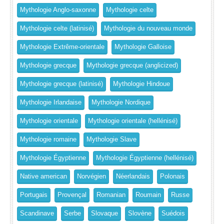
Mythologie Anglo-saxonne
Mythologie celte
Mythologie celte (latinisé)
Mythologie du nouveau monde
Mythologie Extrême-orientale
Mythologie Galloise
Mythologie grecque
Mythologie grecque (anglicized)
Mythologie grecque (latinisé)
Mythologie Hindoue
Mythologie Irlandaise
Mythologie Nordique
Mythologie orientale
Mythologie orientale (hellénisé)
Mythologie romaine
Mythologie Slave
Mythologie Égyptienne
Mythologie Égyptienne (hellénisé)
Native american
Norvégien
Néerlandais
Polonais
Portugais
Provençal
Romanian
Roumain
Russe
Scandinave
Serbe
Slovaque
Slovène
Suédois