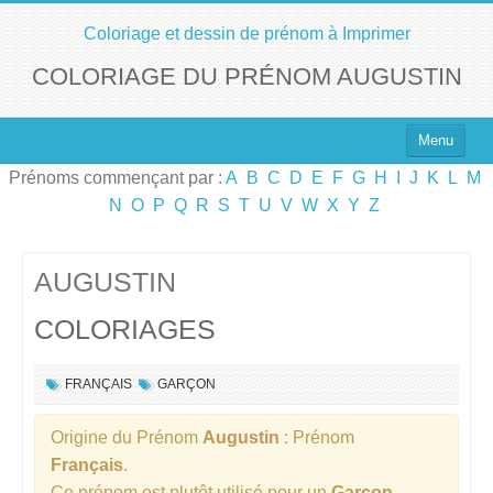
Coloriage et dessin de prénom à Imprimer
COLORIAGE DU PRÉNOM AUGUSTIN
Menu
Prénoms commençant par :
A
B
C
D
E
F
G
H
I
J
K
L
M
Top 100 des Prénoms
N
O
P
Q
R
S
T
U
V
W
X
Y
Z
Prénoms Filles
Prénoms Garçons
AUGUSTIN
COLORIAGES
Chercher un Prénom !
FRANÇAIS
GARÇON
Origine du Prénom
Augustin
: Prénom
Français
.
Ce prénom est plutôt utilisé pour un
Garçon
.