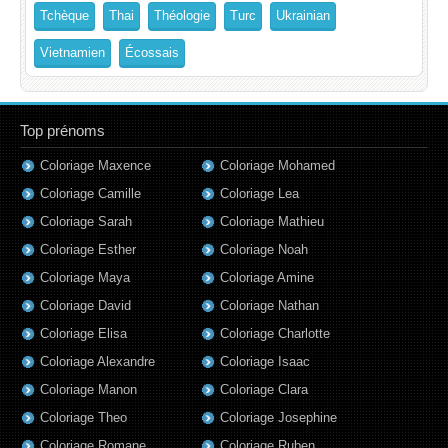
Tchèque
Thai
Théologie
Turc
Ukrainian
Vietnamien
Écossais
Top prénoms
Coloriage Maxence
Coloriage Mohamed
Coloriage Camille
Coloriage Lea
Coloriage Sarah
Coloriage Mathieu
Coloriage Esther
Coloriage Noah
Coloriage Maya
Coloriage Amine
Coloriage David
Coloriage Nathan
Coloriage Elisa
Coloriage Charlotte
Coloriage Alexandre
Coloriage Isaac
Coloriage Manon
Coloriage Clara
Coloriage Theo
Coloriage Josephine
Coloriage Romane
Coloriage Ruben