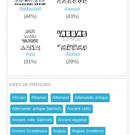
Abdoulatif
Aaroun
(44%)
(43%)
'Aziz
'Abbas
(31%)
(29%)
IDÉES DE PRÉNOMS
Africain
Albanian
Allemand
Allemandic antique
Allemandic antique (latinisé)
Ancient celtic
Ancient celtic (latinisé)
Ancient egyptian
Ancient Scandinave
Anglais
Anglais (moderne)