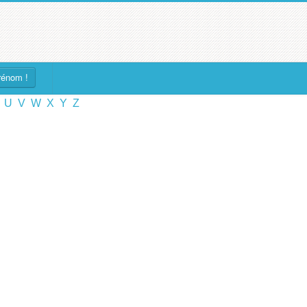
rénom !
U
V
W
X
Y
Z