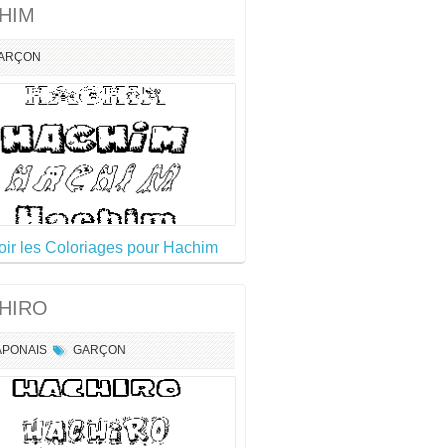
HIM
ARÇON
oir les Coloriages pour Hachim
HIRO
APONAIS
GARÇON