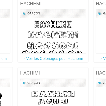
HACHEMI
HAC
GARÇON
G
chem
> Voir les Coloriages pour Hachemi
> V
HACHIMI
HAC
GARÇON
J