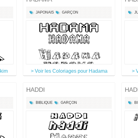
JAPONAIS
GARÇON
J
ckim
> Voir les Coloriages pour Hadama
> 
HADDI
HAD
BIBLIQUE
GARÇON
B