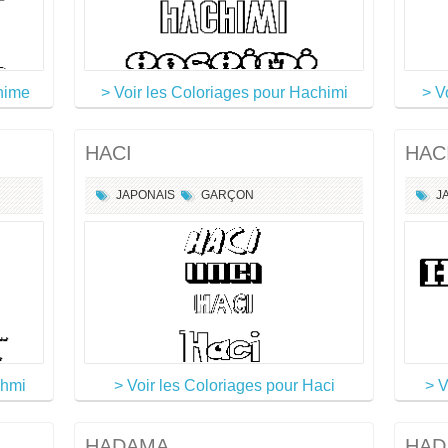
chime
> Voir les Coloriages pour Hachimi
> V
HACI
HAC
JAPONAIS
GARÇON
J
chmi
> Voir les Coloriages pour Haci
> V
HADAMA
HAD