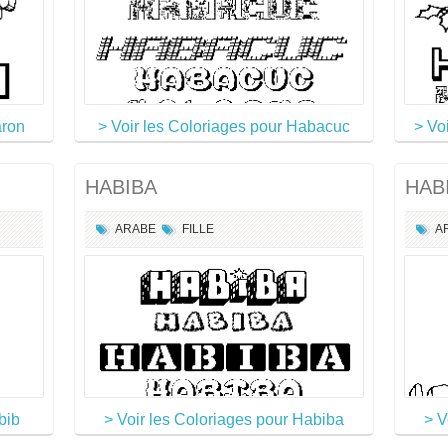
aron
> Voir les Coloriages pour Habacuc
> Vo
HABIBA
HAB
ARABE
FILLE
A
bib
> Voir les Coloriages pour Habiba
> V