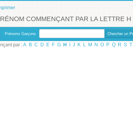
mprimer
PRÉNOM COMMENÇANT PAR LA LETTRE H
Chercher un P
Prénoms Garçons
çant par :
A
B
C
D
E
F
G
H
I
J
K
L
M
N
O
P
Q
R
S
T