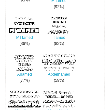
(93%)
Mhamed
(92%)
M'Hamed
Hamed
(86%)
(83%)
Ahamed
Abdelhamed
(77%)
(59%)