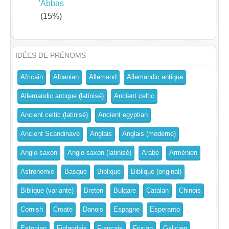
'Abbas
(15%)
IDÉES DE PRÉNOMS
Africain
Albanian
Allemand
Allemandic antique
Allemandic antique (latinisé)
Ancient celtic
Ancient celtic (latinisé)
Ancient egyptian
Ancient Scandinave
Anglais
Anglais (moderne)
Anglo-saxon
Anglo-saxon (latinisé)
Arabe
Arménien
Astronomie
Basque
Biblique
Biblique (original)
Biblique (variante)
Breton
Bulgare
Catalan
Chinois
Cornish
Croate
Danois
Espagne
Esperanto
Estonian
Finlandais
Français
Frisian
Galicien