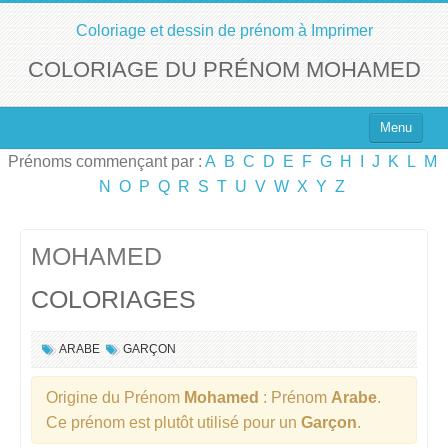
Coloriage et dessin de prénom à Imprimer
COLORIAGE DU PRÉNOM MOHAMED
Menu
Prénoms commençant par :
A
B
C
D
E
F
G
H
I
J
K
L
M
Top 100 des Prénoms
N
O
P
Q
R
S
T
U
V
W
X
Y
Z
Prénoms Filles
Prénoms Garçons
MOHAMED
COLORIAGES
Chercher un Prénom !
ARABE
GARÇON
Origine du Prénom
Mohamed
: Prénom
Arabe
.
Ce prénom est plutôt utilisé pour un
Garçon
.