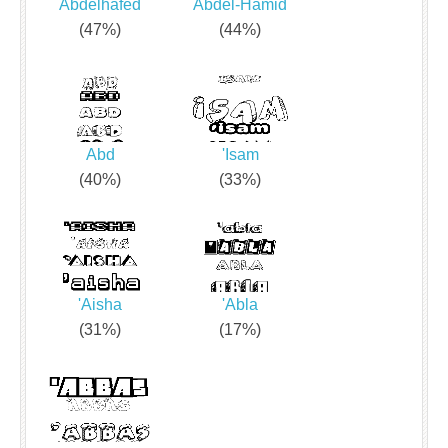
Abdelhafed
Abdel-Hamid
(47%)
(44%)
Abd
'Isam
(40%)
(33%)
'Aisha
'Abla
(31%)
(17%)