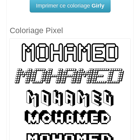
Imprimer ce coloriage
Girly
Coloriage Pixel