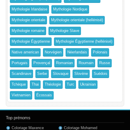
Mythologie Irlandaise
Mythologie Nordique
Mythologie orientale
Mythologie orientale (hellénisé)
Mythologie romaine
Mythologie Slave
Mythologie Égyptienne
Mythologie Égyptienne (hellénisé)
Native american
Norvégien
Néerlandais
Polonais
Portugais
Provençal
Romanian
Roumain
Russe
Scandinave
Serbe
Slovaque
Slovène
Suédois
Tchèque
Thai
Théologie
Turc
Ukrainian
Vietnamien
Écossais
Top prénoms
Coloriage Maxence
Coloriage Mohamed