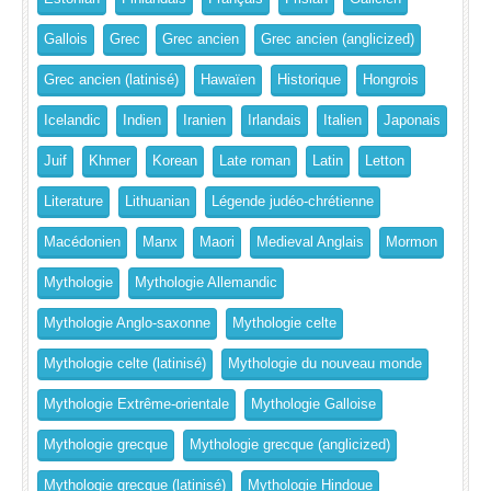
Gallois
Grec
Grec ancien
Grec ancien (anglicized)
Grec ancien (latinisé)
Hawaïen
Historique
Hongrois
Icelandic
Indien
Iranien
Irlandais
Italien
Japonais
Juif
Khmer
Korean
Late roman
Latin
Letton
Literature
Lithuanian
Légende judéo-chrétienne
Macédonien
Manx
Maori
Medieval Anglais
Mormon
Mythologie
Mythologie Allemandic
Mythologie Anglo-saxonne
Mythologie celte
Mythologie celte (latinisé)
Mythologie du nouveau monde
Mythologie Extrême-orientale
Mythologie Galloise
Mythologie grecque
Mythologie grecque (anglicized)
Mythologie grecque (latinisé)
Mythologie Hindoue