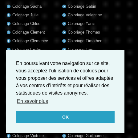
Coloriage Sacha
Coloriage Gabin
Coloriage Julie
Coloriage Valentine
Coloriage Chloe
Coloriage Yanis
Coloriage Clement
Coloriage Thomas
Coloriage Clemence
Coloriage Timothee
Coloriage Emilie
Coloriage Tom
Coloriage Axel
Coloriage Liam
En poursuivant votre navigation sur ce site,
Coloriage Lola
Coloriage Baptiste
vous acceptez l’utilisation de cookies pour
Coloriage Samuel
Coloriage Lisa
vous proposer des services et offres adaptés
Coloriage Valentin
Coloriage Alix
à vos centres d’intérêts et pour réaliser des
Coloriage Jules
Coloriage Mathis
statistiques de visites anonymes.
En savoir plus
Coloriage Romain
Coloriage Matthieu
Coloriage Elsa
Coloriage Luna
OK
Coloriage Mila
Coloriage Rose
Coloriage Garance
Coloriage Jeanne
Coloriage Victoire
Coloriage Guillaume