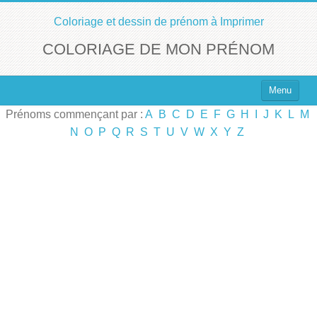
Coloriage et dessin de prénom à Imprimer
COLORIAGE DE MON PRÉNOM
Menu
Prénoms commençant par :
A
B
C
D
E
F
G
H
I
J
K
L
M
Top 100 des Prénoms
N
O
P
Q
R
S
T
U
V
W
X
Y
Z
Prénoms Filles
Prénoms Garçons
Chercher un Prénom !