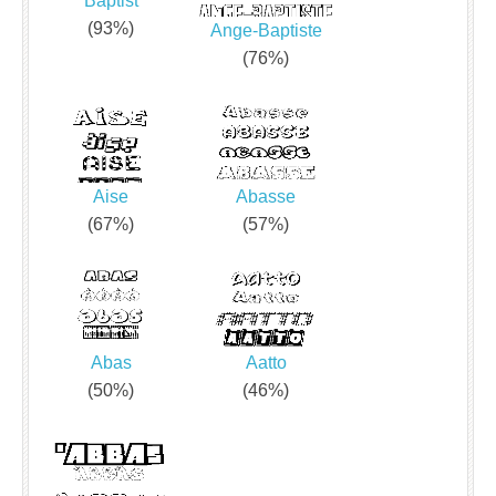
Baptist
(93%)
Ange-Baptiste
(76%)
Aise
Abasse
(67%)
(57%)
Abas
Aatto
(50%)
(46%)