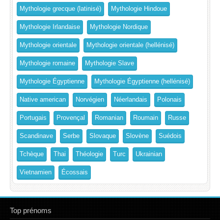
Mythologie grecque (latinisé)
Mythologie Hindoue
Mythologie Irlandaise
Mythologie Nordique
Mythologie orientale
Mythologie orientale (hellénisé)
Mythologie romaine
Mythologie Slave
Mythologie Égyptienne
Mythologie Égyptienne (hellénisé)
Native american
Norvégien
Néerlandais
Polonais
Portugais
Provençal
Romanian
Roumain
Russe
Scandinave
Serbe
Slovaque
Slovène
Suédois
Tchèque
Thai
Théologie
Turc
Ukrainian
Vietnamien
Écossais
Top prénoms