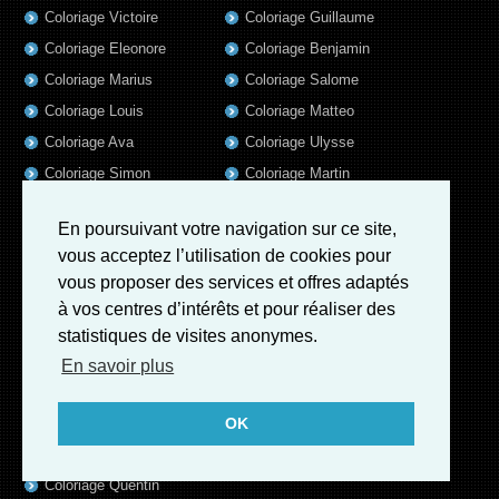
Coloriage Victoire
Coloriage Guillaume
Coloriage Eleonore
Coloriage Benjamin
Coloriage Marius
Coloriage Salome
Coloriage Louis
Coloriage Matteo
Coloriage Ava
Coloriage Ulysse
Coloriage Simon
Coloriage Martin
Coloriage Julien
Coloriage Alicia
En poursuivant votre navigation sur ce site,
Coloriage Lina
Coloriage Heloïse
vous acceptez l’utilisation de cookies pour
Coloriage Nina
Coloriage Felix
vous proposer des services et offres adaptés
Coloriage Arthur
Coloriage Rayan
à vos centres d’intérêts et pour réaliser des
Coloriage Noe
Coloriage Iris
statistiques de visites anonymes.
Coloriage William
Coloriage Ambre
En savoir plus
Coloriage Charles
Coloriage Oscar
OK
Coloriage Agathe
Coloriage Quentin