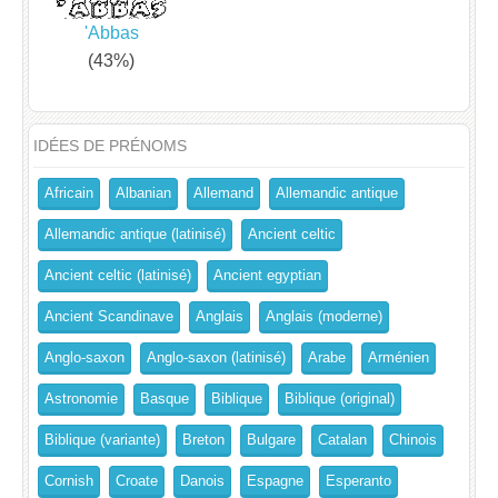
'Abbas
(43%)
IDÉES DE PRÉNOMS
Africain
Albanian
Allemand
Allemandic antique
Allemandic antique (latinisé)
Ancient celtic
Ancient celtic (latinisé)
Ancient egyptian
Ancient Scandinave
Anglais
Anglais (moderne)
Anglo-saxon
Anglo-saxon (latinisé)
Arabe
Arménien
Astronomie
Basque
Biblique
Biblique (original)
Biblique (variante)
Breton
Bulgare
Catalan
Chinois
Cornish
Croate
Danois
Espagne
Esperanto