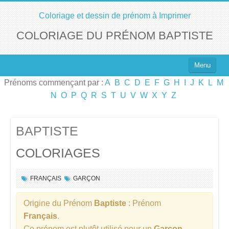
Coloriage et dessin de prénom à Imprimer
COLORIAGE DU PRÉNOM BAPTISTE
Menu
Prénoms commençant par :
A
B
C
D
E
F
G
H
I
J
K
L
M
Top 100 des Prénoms
N
O
P
Q
R
S
T
U
V
W
X
Y
Z
Prénoms Filles
Prénoms Garçons
BAPTISTE
COLORIAGES
Chercher un Prénom !
FRANÇAIS
GARÇON
Origine du Prénom
Baptiste
: Prénom
Français
.
Ce prénom est plutôt utilisé pour un
Garçon
.