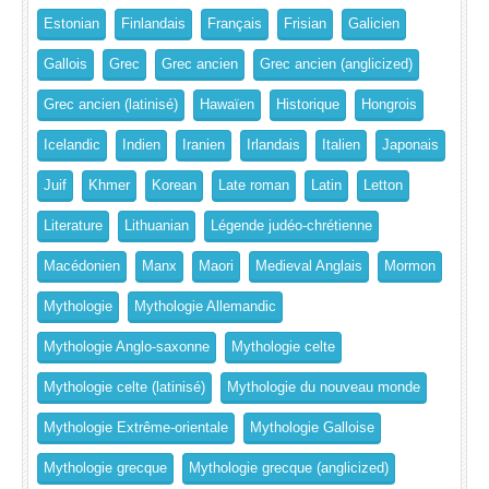
Estonian
Finlandais
Français
Frisian
Galicien
Gallois
Grec
Grec ancien
Grec ancien (anglicized)
Grec ancien (latinisé)
Hawaïen
Historique
Hongrois
Icelandic
Indien
Iranien
Irlandais
Italien
Japonais
Juif
Khmer
Korean
Late roman
Latin
Letton
Literature
Lithuanian
Légende judéo-chrétienne
Macédonien
Manx
Maori
Medieval Anglais
Mormon
Mythologie
Mythologie Allemandic
Mythologie Anglo-saxonne
Mythologie celte
Mythologie celte (latinisé)
Mythologie du nouveau monde
Mythologie Extrême-orientale
Mythologie Galloise
Mythologie grecque
Mythologie grecque (anglicized)