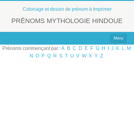
Coloriage et dessin de prénom à Imprimer
PRÉNOMS MYTHOLOGIE HINDOUE
Menu
Prénoms commençant par :
A
B
C
D
E
F
G
H
I
J
K
L
M
Top 100 des Prénoms
N
O
P
Q
R
S
T
U
V
W
X
Y
Z
Prénoms Filles
Prénoms Garçons
Chercher un Prénom !