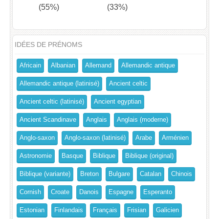
(55%)
(33%)
IDÉES DE PRÉNOMS
Africain
Albanian
Allemand
Allemandic antique
Allemandic antique (latinisé)
Ancient celtic
Ancient celtic (latinisé)
Ancient egyptian
Ancient Scandinave
Anglais
Anglais (moderne)
Anglo-saxon
Anglo-saxon (latinisé)
Arabe
Arménien
Astronomie
Basque
Biblique
Biblique (original)
Biblique (variante)
Breton
Bulgare
Catalan
Chinois
Cornish
Croate
Danois
Espagne
Esperanto
Estonian
Finlandais
Français
Frisian
Galicien