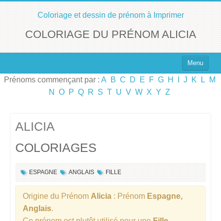
Coloriage et dessin de prénom à Imprimer
COLORIAGE DU PRÉNOM ALICIA
Menu
Prénoms commençant par :
A
B
C
D
E
F
G
H
I
J
K
L
M
Top 100 des Prénoms
N
O
P
Q
R
S
T
U
V
W
X
Y
Z
Prénoms Filles
Prénoms Garçons
ALICIA
COLORIAGES
Chercher un Prénom !
ESPAGNE
ANGLAIS
FILLE
Origine du Prénom
Alicia
: Prénom
Espagne,
Anglais
.
Ce prénom est plutôt utilisé pour une
Fille
.