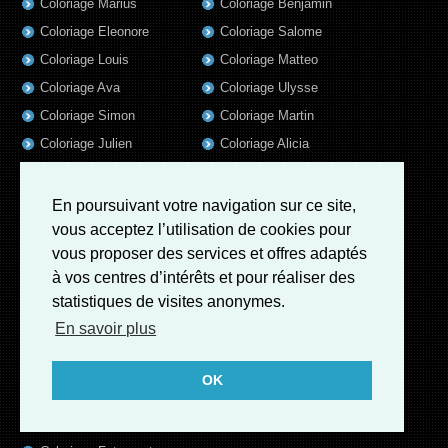
Coloriage Marius
Coloriage Benjamin
Coloriage Eleonore
Coloriage Salome
Coloriage Louis
Coloriage Matteo
Coloriage Ava
Coloriage Ulysse
Coloriage Simon
Coloriage Martin
Coloriage Julien
Coloriage Alicia
Coloriage Lina
Coloriage Heloïse
Coloriage Nina
Coloriage Felix
En poursuivant votre navigation sur ce site,
Coloriage Arthur
Coloriage Rayan
vous acceptez l’utilisation de cookies pour
vous proposer des services et offres adaptés
Coloriage Noe
Coloriage Iris
à vos centres d’intérêts et pour réaliser des
Coloriage William
Coloriage Ambre
statistiques de visites anonymes.
Coloriage Charles
En savoir plus
Coloriage Oscar
Coloriage Agathe
OK
Coloriage Quentin
Coloriage Pierre