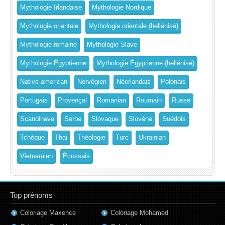
Mythologie Irlandaise
Mythologie Nordique
Mythologie orientale
Mythologie orientale (hellénisé)
Mythologie romaine
Mythologie Slave
Mythologie Égyptienne
Mythologie Égyptienne (hellénisé)
Native american
Norvégien
Néerlandais
Polonais
Portugais
Provençal
Romanian
Roumain
Russe
Scandinave
Serbe
Slovaque
Slovène
Suédois
Tchèque
Thai
Théologie
Turc
Ukrainian
Vietnamien
Écossais
Top prénoms
Coloriage Maxence
Coloriage Mohamed