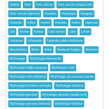
Gallois
Grec
Grec ancien
Grec ancien (anglicized)
Grec ancien (latinisé)
Hawaïen
Historique
Hongrois
Icelandic
Indien
Iranien
Irlandais
Italien
Japonais
Juif
Khmer
Korean
Late roman
Latin
Letton
Literature
Lithuanian
Légende judéo-chrétienne
Macédonien
Manx
Maori
Medieval Anglais
Mormon
Mythologie
Mythologie Allemandic
Mythologie Anglo-saxonne
Mythologie celte
Mythologie celte (latinisé)
Mythologie du nouveau monde
Mythologie Extrême-orientale
Mythologie Galloise
Mythologie grecque
Mythologie grecque (anglicized)
Mythologie grecque (latinisé)
Mythologie Hindoue