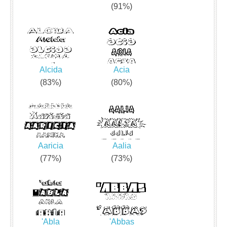
(91%)
Alcida
Acia
(83%)
(80%)
Aaricia
Aalia
(77%)
(73%)
'Abla
'Abbas