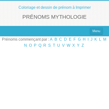
Coloriage et dessin de prénom à Imprimer
PRÉNOMS MYTHOLOGIE
Menu
Prénoms commençant par :
A
B
C
D
E
F
G
H
I
J
K
L
M
Top 100 des Prénoms
N
O
P
Q
R
S
T
U
V
W
X
Y
Z
Prénoms Filles
Prénoms Garçons
Chercher un Prénom !