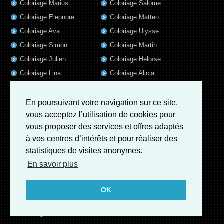
Coloriage Marius
Coloriage Salome
Coloriage Eleonore
Coloriage Matteo
Coloriage Ava
Coloriage Ulysse
Coloriage Simon
Coloriage Martin
Coloriage Julien
Coloriage Heloïse
Coloriage Lina
Coloriage Alicia
Coloriage Nina
Coloriage Felix
Coloriage Arthur
Coloriage Rayan
En poursuivant votre navigation sur ce site,
vous acceptez l’utilisation de cookies pour
Coloriage Noe
Coloriage Iris
vous proposer des services et offres adaptés
Coloriage William
Coloriage Ambre
à vos centres d’intérêts et pour réaliser des
Coloriage Charles
statistiques de visites anonymes.
Coloriage Oscar
En savoir plus
Coloriage Agathe
Coloriage Quentin
OK
Coloriage Pierre
Coloriage Fatoumata