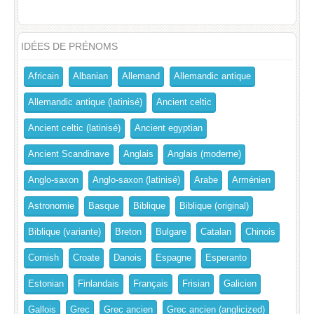
IDÉES DE PRÉNOMS
Africain
Albanian
Allemand
Allemandic antique
Allemandic antique (latinisé)
Ancient celtic
Ancient celtic (latinisé)
Ancient egyptian
Ancient Scandinave
Anglais
Anglais (moderne)
Anglo-saxon
Anglo-saxon (latinisé)
Arabe
Arménien
Astronomie
Basque
Biblique
Biblique (original)
Biblique (variante)
Breton
Bulgare
Catalan
Chinois
Cornish
Croate
Danois
Espagne
Esperanto
Estonian
Finlandais
Français
Frisian
Galicien
Gallois
Grec
Grec ancien
Grec ancien (anglicized)