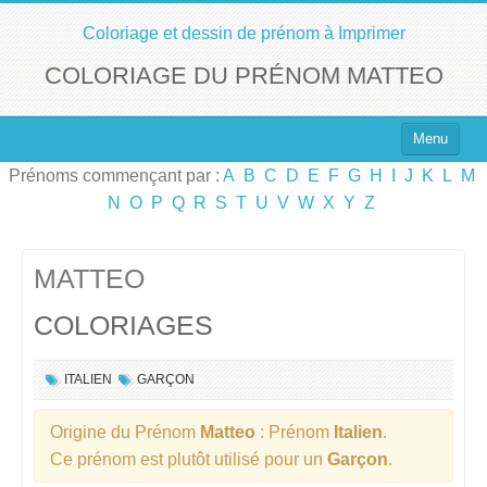
Coloriage et dessin de prénom à Imprimer
COLORIAGE DU PRÉNOM MATTEO
Menu
Prénoms commençant par :
A
B
C
D
E
F
G
H
I
J
K
L
M
Top 100 des Prénoms
N
O
P
Q
R
S
T
U
V
W
X
Y
Z
Prénoms Filles
Prénoms Garçons
MATTEO
COLORIAGES
Chercher un Prénom !
ITALIEN
GARÇON
Origine du Prénom
Matteo
: Prénom
Italien
.
Ce prénom est plutôt utilisé pour un
Garçon
.