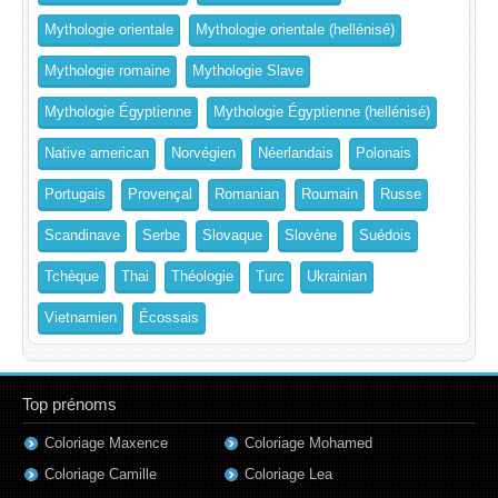
Mythologie orientale
Mythologie orientale (hellénisé)
Mythologie romaine
Mythologie Slave
Mythologie Égyptienne
Mythologie Égyptienne (hellénisé)
Native american
Norvégien
Néerlandais
Polonais
Portugais
Provençal
Romanian
Roumain
Russe
Scandinave
Serbe
Slovaque
Slovène
Suédois
Tchèque
Thai
Théologie
Turc
Ukrainian
Vietnamien
Écossais
Top prénoms
Coloriage Maxence
Coloriage Mohamed
Coloriage Camille
Coloriage Lea