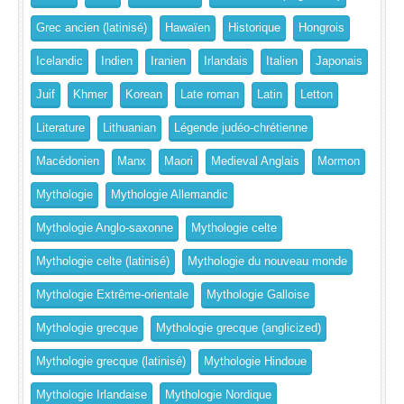
Grec ancien (latinisé)
Hawaïen
Historique
Hongrois
Icelandic
Indien
Iranien
Irlandais
Italien
Japonais
Juif
Khmer
Korean
Late roman
Latin
Letton
Literature
Lithuanian
Légende judéo-chrétienne
Macédonien
Manx
Maori
Medieval Anglais
Mormon
Mythologie
Mythologie Allemandic
Mythologie Anglo-saxonne
Mythologie celte
Mythologie celte (latinisé)
Mythologie du nouveau monde
Mythologie Extrême-orientale
Mythologie Galloise
Mythologie grecque
Mythologie grecque (anglicized)
Mythologie grecque (latinisé)
Mythologie Hindoue
Mythologie Irlandaise
Mythologie Nordique