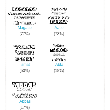
Magatte
Aatto
(77%)
(73%)
'Ismat
'Abla
(50%)
(18%)
'Abbas
(17%)