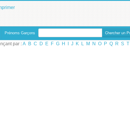
mprimer
Chercher un P
Prénoms Garçons
çant par :
A
B
C
D
E
F
G
H
I
J
K
L
M
N
O
P
Q
R
S
T