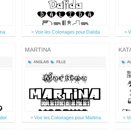
ana
> Voir les Coloriages pour Dalida
> V
MARTINA
KAT
ANGLAIS
FILLE
A
odor
> Voir les Coloriages pour Martina
> V