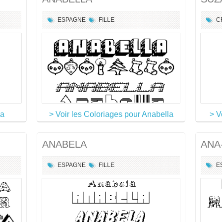
ESPAGNE
FILLE
C
va
> Voir les Coloriages pour Anabella
> V
ANABELA
ANA
ESPAGNE
FILLE
E