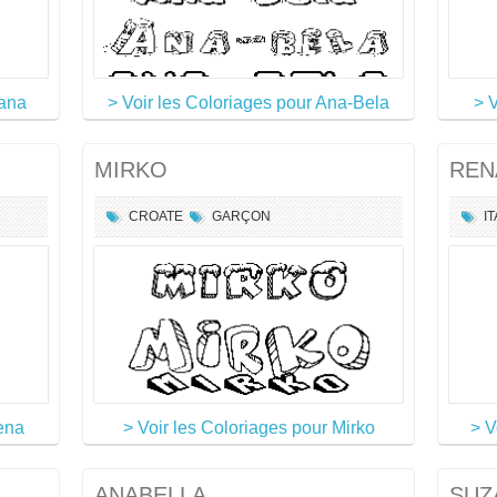
jana
> Voir les Coloriages pour Ana-Bela
> V
MIRKO
REN
CROATE
GARÇON
I
lena
> Voir les Coloriages pour Mirko
> V
ANABELLA
SUZ