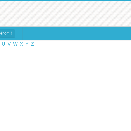
rénom !
U
V
W
X
Y
Z