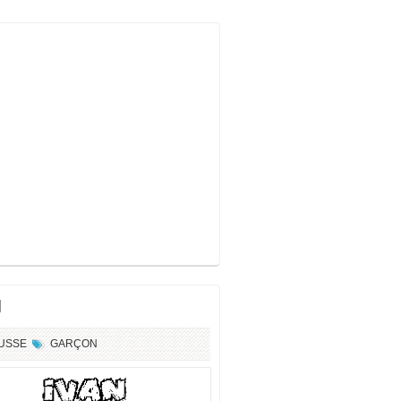
N
USSE
GARÇON