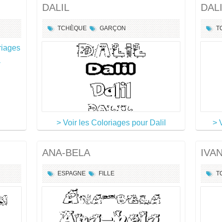
DALIL
DAL
TCHÈQUE
GARÇON
T
riages
a
> Voir les Coloriages pour Dalil
> 
ANA-BELA
IVA
ESPAGNE
FILLE
T