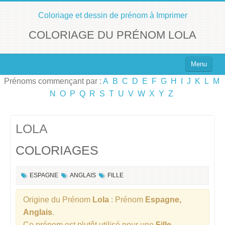
Coloriage et dessin de prénom à Imprimer
COLORIAGE DU PRÉNOM LOLA
Menu
Prénoms commençant par :
A
B
C
D
E
F
G
H
I
J
K
L
M
Top 100 des Prénoms
N
O
P
Q
R
S
T
U
V
W
X
Y
Z
Prénoms Filles
Prénoms Garçons
LOLA
COLORIAGES
Chercher un Prénom !
ESPAGNE
ANGLAIS
FILLE
Origine du Prénom
Lola
: Prénom
Espagne,
Anglais
.
Ce prénom est plutôt utilisé pour une
Fille
.