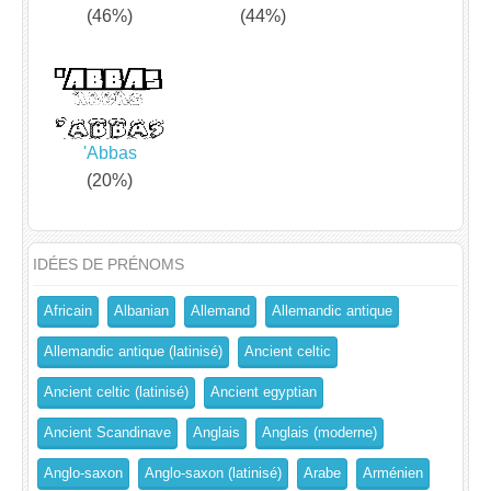
(46%)
(44%)
'Abbas
(20%)
IDÉES DE PRÉNOMS
Africain
Albanian
Allemand
Allemandic antique
Allemandic antique (latinisé)
Ancient celtic
Ancient celtic (latinisé)
Ancient egyptian
Ancient Scandinave
Anglais
Anglais (moderne)
Anglo-saxon
Anglo-saxon (latinisé)
Arabe
Arménien