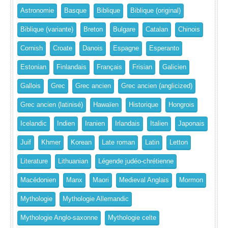
Astronomie
Basque
Biblique
Biblique (original)
Biblique (variante)
Breton
Bulgare
Catalan
Chinois
Cornish
Croate
Danois
Espagne
Esperanto
Estonian
Finlandais
Français
Frisian
Galicien
Gallois
Grec
Grec ancien
Grec ancien (anglicized)
Grec ancien (latinisé)
Hawaïen
Historique
Hongrois
Icelandic
Indien
Iranien
Irlandais
Italien
Japonais
Juif
Khmer
Korean
Late roman
Latin
Letton
Literature
Lithuanian
Légende judéo-chrétienne
Macédonien
Manx
Maori
Medieval Anglais
Mormon
Mythologie
Mythologie Allemandic
Mythologie Anglo-saxonne
Mythologie celte