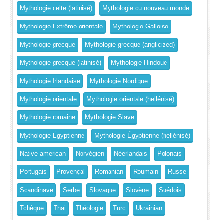
Mythologie celte (latinisé)
Mythologie du nouveau monde
Mythologie Extrême-orientale
Mythologie Galloise
Mythologie grecque
Mythologie grecque (anglicized)
Mythologie grecque (latinisé)
Mythologie Hindoue
Mythologie Irlandaise
Mythologie Nordique
Mythologie orientale
Mythologie orientale (hellénisé)
Mythologie romaine
Mythologie Slave
Mythologie Égyptienne
Mythologie Égyptienne (hellénisé)
Native american
Norvégien
Néerlandais
Polonais
Portugais
Provençal
Romanian
Roumain
Russe
Scandinave
Serbe
Slovaque
Slovène
Suédois
Tchèque
Thai
Théologie
Turc
Ukrainian