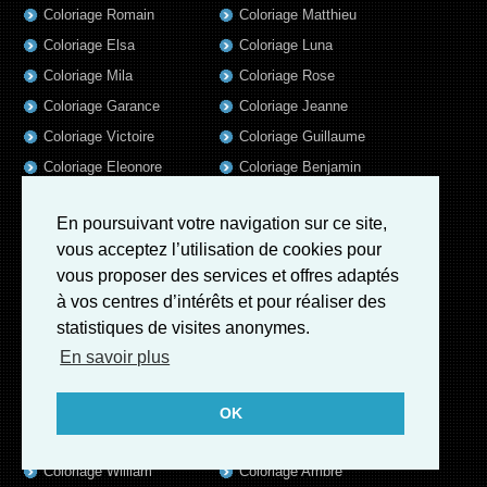
Coloriage Romain
Coloriage Matthieu
Coloriage Elsa
Coloriage Luna
Coloriage Mila
Coloriage Rose
Coloriage Garance
Coloriage Jeanne
Coloriage Victoire
Coloriage Guillaume
Coloriage Eleonore
Coloriage Benjamin
Coloriage Marius
Coloriage Salome
En poursuivant votre navigation sur ce site,
Coloriage Louis
Coloriage Matteo
vous acceptez l’utilisation de cookies pour
Coloriage Ava
Coloriage Ulysse
vous proposer des services et offres adaptés
Coloriage Simon
Coloriage Martin
à vos centres d’intérêts et pour réaliser des
Coloriage Lina
Coloriage Heloïse
statistiques de visites anonymes.
Coloriage Julien
Coloriage Alicia
En savoir plus
Coloriage Nina
Coloriage Felix
Coloriage Arthur
Coloriage Rayan
OK
Coloriage Noe
Coloriage Iris
Coloriage William
Coloriage Ambre