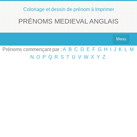
Coloriage et dessin de prénom à Imprimer
PRÉNOMS MEDIEVAL ANGLAIS
Menu
Prénoms commençant par :
A
B
C
D
E
F
G
H
I
J
K
L
M
Top 100 des Prénoms
N
O
P
Q
R
S
T
U
V
W
X
Y
Z
Prénoms Filles
Prénoms Garçons
Chercher un Prénom !