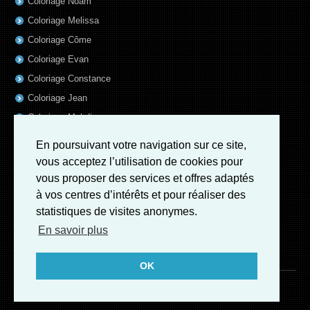
Coloriage Noam
Coloriage Melissa
Coloriage Côme
Coloriage Evan
Coloriage Constance
Coloriage Jean
Coloriage Mehdi
Coloriage Diane
En poursuivant votre navigation sur ce site,
Coloriage Capucine
vous acceptez l’utilisation de cookies pour
Coloriage Noemie
vous proposer des services et offres adaptés
à vos centres d’intérêts et pour réaliser des
Coloriage Olivia
statistiques de visites anonymes.
Coloriage Andrea
En savoir plus
Coloriage Violette
Coloriage Aurelien
OK
coloriage-prenom.fr © 2026