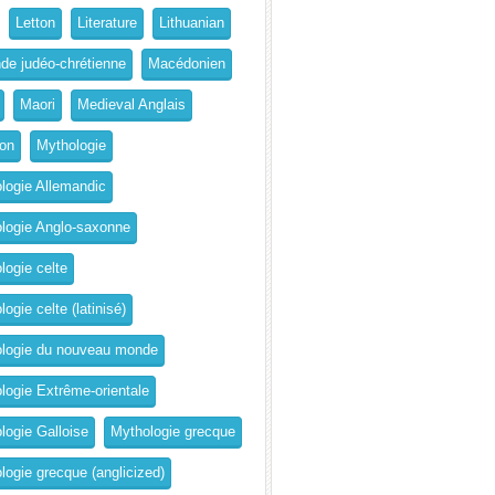
Letton
Literature
Lithuanian
de judéo-chrétienne
Macédonien
Maori
Medieval Anglais
on
Mythologie
logie Allemandic
logie Anglo-saxonne
logie celte
ogie celte (latinisé)
logie du nouveau monde
logie Extrême-orientale
logie Galloise
Mythologie grecque
logie grecque (anglicized)