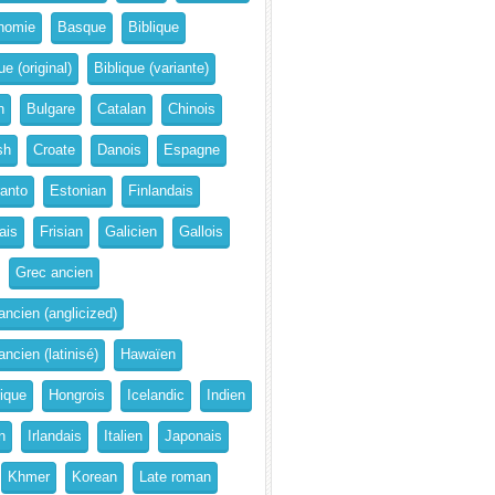
nomie
Basque
Biblique
ue (original)
Biblique (variante)
n
Bulgare
Catalan
Chinois
sh
Croate
Danois
Espagne
anto
Estonian
Finlandais
ais
Frisian
Galicien
Gallois
Grec ancien
ancien (anglicized)
ncien (latinisé)
Hawaïen
rique
Hongrois
Icelandic
Indien
n
Irlandais
Italien
Japonais
Khmer
Korean
Late roman