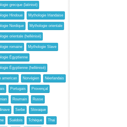
logie grecque (latinisé)
logie Hindoue
Mythologie Irlandaise
logie Nordique
Mythologie orientale
ogie orientale (hellénisé)
logie romaine
Mythologie Slave
logie Égyptienne
logie Égyptienne (hellénisé)
e american
Norvégien
Néerlandais
ais
Portugais
Provençal
nian
Roumain
Russe
inave
Serbe
Slovaque
ne
Suédois
Tchèque
Thai