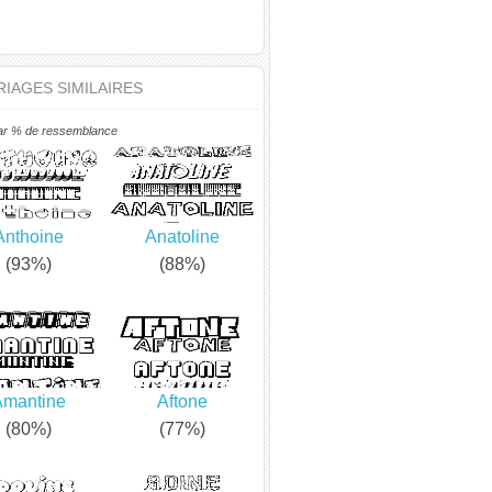
IAGES SIMILAIRES
ar % de ressemblance
Anthoine
Anatoline
(93%)
(88%)
Amantine
Aftone
(80%)
(77%)