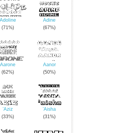
Adoline
Adine
(71%)
(67%)
Aarone
Aanor
(62%)
(50%)
'Aziz
'Aisha
(33%)
(31%)