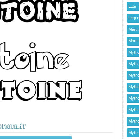
Latin
Légen
Manx
Morm
Mytho
Mytho
Mytho
Mythol
Mytho
Mytho
Mytho
Mytho