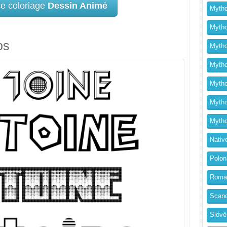
ce coloriage
Dessin Animé
Mytho
Mytho
os
Mytho
Mythol
Mytho
Mytho
Mytho
Nativ
Polon
Roma
Scand
Slovè