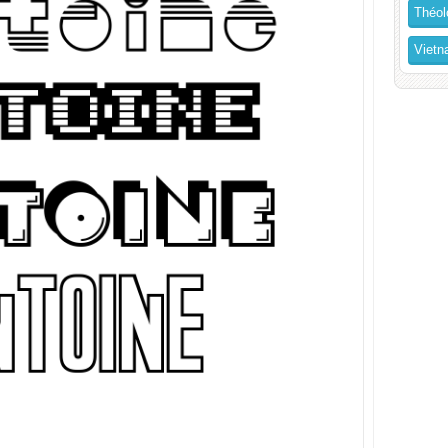
Théol
Vietn