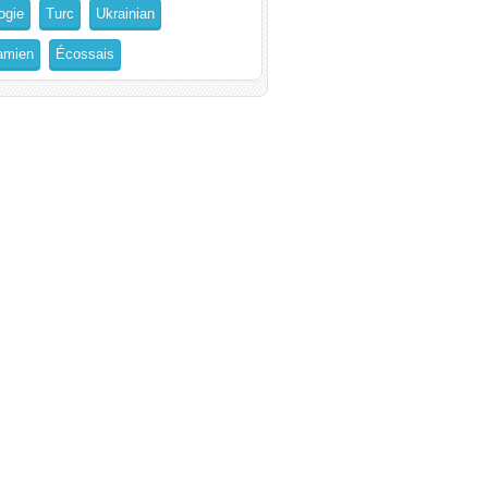
ogie
Turc
Ukrainian
amien
Écossais