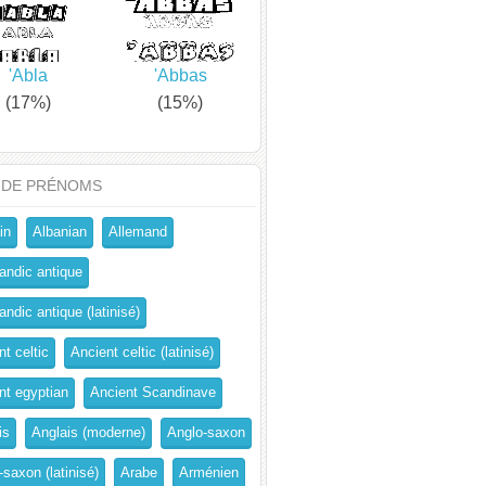
'Abla
'Abbas
(17%)
(15%)
 DE PRÉNOMS
in
Albanian
Allemand
andic antique
ndic antique (latinisé)
t celtic
Ancient celtic (latinisé)
nt egyptian
Ancient Scandinave
is
Anglais (moderne)
Anglo-saxon
-saxon (latinisé)
Arabe
Arménien