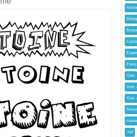
imé
Astro
Bibliq
Breto
Corni
Esper
Franç
Grec
Grec 
Grec a
Histo
Iranie
Juif