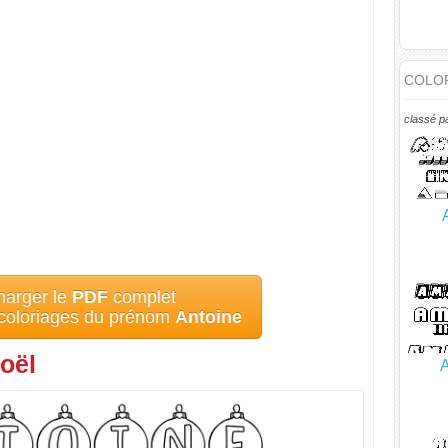
COLOR
classé p
harger le
PDF
complet
 coloriages du prénom
Antoine
oël