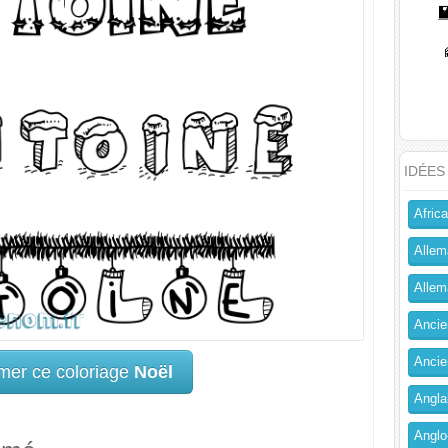
IDÉES
Africa
Allem
Allema
Ancien
Ancie
mer ce coloriage
Noël
Angla
Anglo