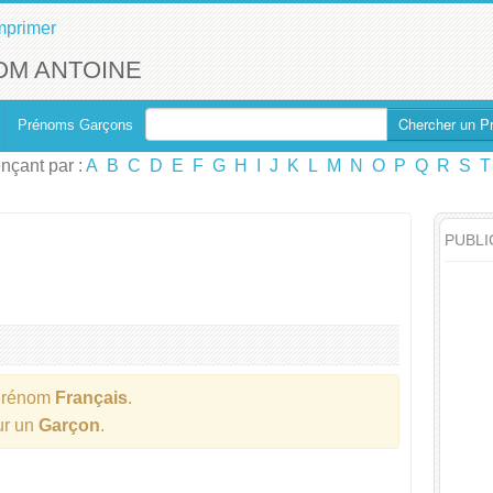
mprimer
OM ANTOINE
Chercher un P
Prénoms Garçons
çant par :
A
B
C
D
E
F
G
H
I
J
K
L
M
N
O
P
Q
R
S
T
PUBLI
Prénom
Français
.
ur un
Garçon
.