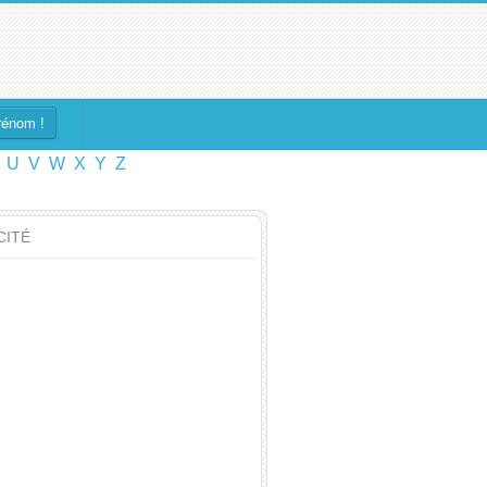
rénom !
U
V
W
X
Y
Z
CITÉ