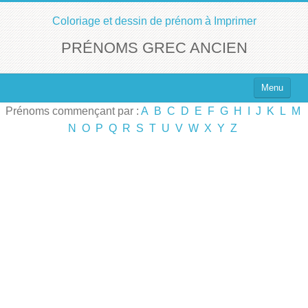
Coloriage et dessin de prénom à Imprimer
PRÉNOMS GREC ANCIEN
Menu
Prénoms commençant par :
A
B
C
D
E
F
G
H
I
J
K
L
M
Top 100 des Prénoms
N
O
P
Q
R
S
T
U
V
W
X
Y
Z
Prénoms Filles
Prénoms Garçons
Chercher un Prénom !