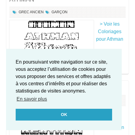
GREC ANCIEN
GARÇON
> Voir les
Coloriages
pour Athman
En poursuivant votre navigation sur ce site,
vous acceptez l’utilisation de cookies pour
vous proposer des services et offres adaptés
à vos centres d’intérêts et pour réaliser des
AGATHON
statistiques de visites anonymes.
En savoir plus
GREC ANCIEN
GARÇON
> Voir les
OK
Coloriages
pour Agathon