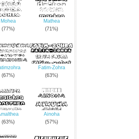
Mohea
Mathea
(77%)
(71%)
atimzohra
Fatim-Zohra
(67%)
(63%)
Amalthea
Ainoha
(63%)
(57%)