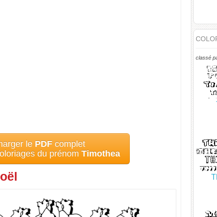
COLOR
classé p
harger le
PDF
complet
coloriages du prénom
Timothea
oël
T