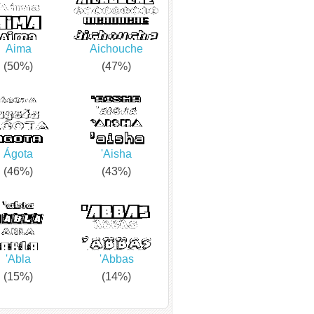
Aima
Aichouche
(50%)
(47%)
Ágota
'Aisha
(46%)
(43%)
'Abla
'Abbas
(15%)
(14%)