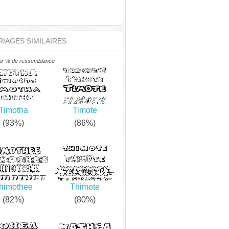
IAGES SIMILAIRES
ar % de ressemblance
Timotha
Timote
(93%)
(86%)
himothee
Thimote
(82%)
(80%)