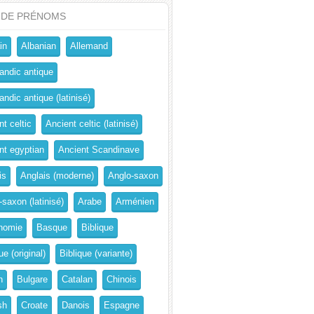
 DE PRÉNOMS
in
Albanian
Allemand
andic antique
ndic antique (latinisé)
t celtic
Ancient celtic (latinisé)
nt egyptian
Ancient Scandinave
is
Anglais (moderne)
Anglo-saxon
-saxon (latinisé)
Arabe
Arménien
nomie
Basque
Biblique
ue (original)
Biblique (variante)
n
Bulgare
Catalan
Chinois
sh
Croate
Danois
Espagne