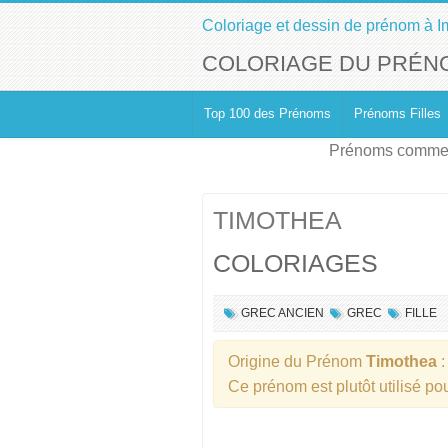
Coloriage et dessin de prénom à I
COLORIAGE DU PRÉN
Top 100 des Prénoms
Prénoms Filles
Prénoms commen
TIMOTHEA
COLORIAGES
GREC ANCIEN
GREC
FILLE
Origine du Prénom
Timothea
:
Ce prénom est plutôt utilisé p