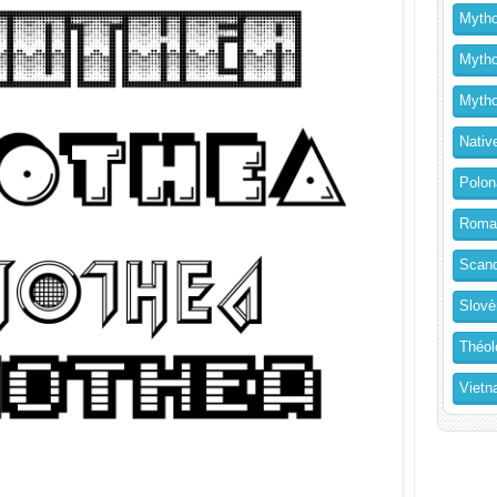
Mytho
Mytho
Mytho
Nativ
Polon
Roma
Scand
Slovè
Théol
Vietn