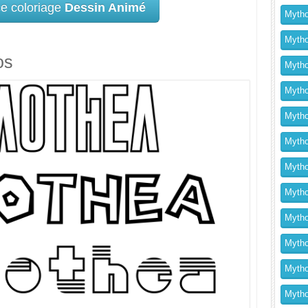
ce coloriage
Dessin Animé
Mytho
Mytho
os
Mytho
Mythol
Mytho
Mytho
Mytho
Mytho
Mytho
Mytho
Mytho
Mythol