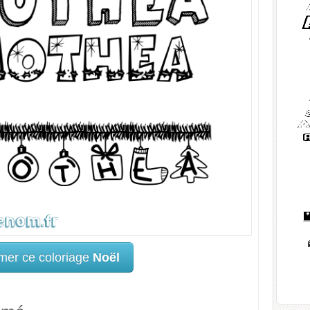
mer ce coloriage
Noël