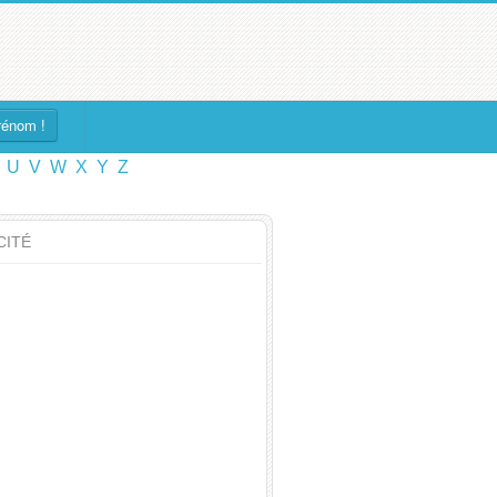
rénom !
U
V
W
X
Y
Z
CITÉ