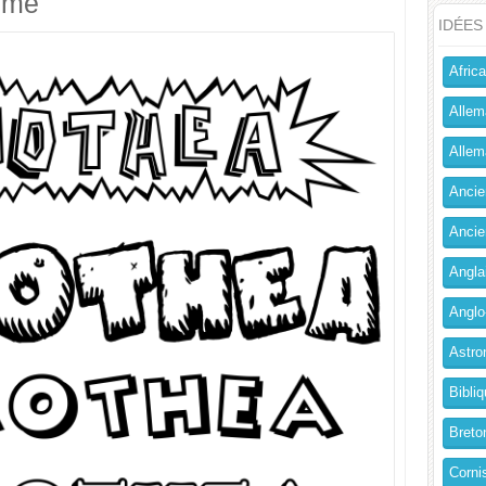
imé
IDÉES
Africa
Allem
Allema
Ancien
Ancie
Angla
Anglo
Astro
Bibliq
Breto
Corni