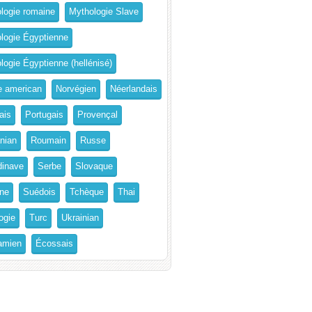
logie romaine
Mythologie Slave
logie Égyptienne
logie Égyptienne (hellénisé)
e american
Norvégien
Néerlandais
ais
Portugais
Provençal
nian
Roumain
Russe
inave
Serbe
Slovaque
ne
Suédois
Tchèque
Thai
ogie
Turc
Ukrainian
amien
Écossais