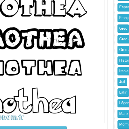
Esper
Franç
Grec
Grec 
Grec a
Histo
Iranie
Juif
Latin
Légen
Manx
Morm