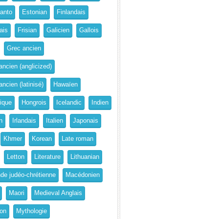
anto
Estonian
Finlandais
ais
Frisian
Galicien
Gallois
Grec ancien
ancien (anglicized)
ncien (latinisé)
Hawaïen
rique
Hongrois
Icelandic
Indien
n
Irlandais
Italien
Japonais
Khmer
Korean
Late roman
Letton
Literature
Lithuanian
de judéo-chrétienne
Macédonien
Maori
Medieval Anglais
on
Mythologie