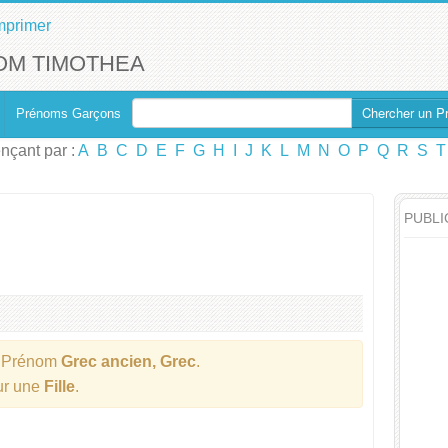
mprimer
OM TIMOTHEA
Chercher un P
Prénoms Garçons
çant par :
A
B
C
D
E
F
G
H
I
J
K
L
M
N
O
P
Q
R
S
T
PUBLI
 Prénom
Grec ancien, Grec
.
our une
Fille
.