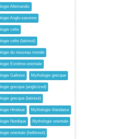
logie Allemandic
logie Anglo-saxonne
logie celte
ogie celte (latinisé)
logie du nouveau monde
logie Extrême-orientale
logie Galloise
Mythologie grecque
logie grecque (anglicized)
logie grecque (latinisé)
logie Hindoue
Mythologie Irlandaise
logie Nordique
Mythologie orientale
ogie orientale (hellénisé)