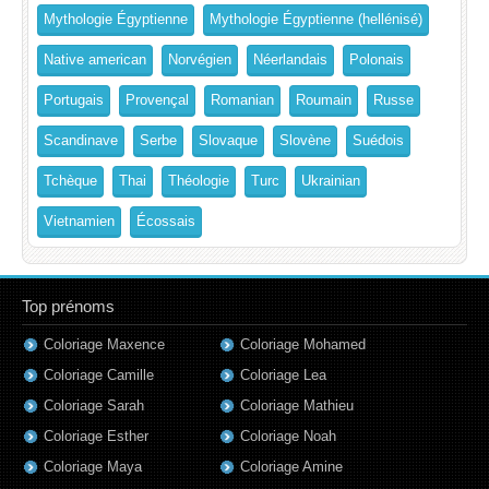
Mythologie Égyptienne
Mythologie Égyptienne (hellénisé)
Native american
Norvégien
Néerlandais
Polonais
Portugais
Provençal
Romanian
Roumain
Russe
Scandinave
Serbe
Slovaque
Slovène
Suédois
Tchèque
Thai
Théologie
Turc
Ukrainian
Vietnamien
Écossais
Top prénoms
Coloriage Maxence
Coloriage Mohamed
Coloriage Camille
Coloriage Lea
Coloriage Sarah
Coloriage Mathieu
Coloriage Esther
Coloriage Noah
Coloriage Maya
Coloriage Amine