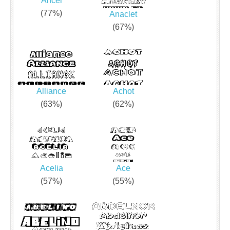
Ancel
(77%)
Anaclet
(67%)
Alliance
Achot
(63%)
(62%)
Acelia
Ace
(57%)
(55%)