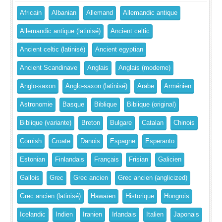
Africain
Albanian
Allemand
Allemandic antique
Allemandic antique (latinisé)
Ancient celtic
Ancient celtic (latinisé)
Ancient egyptian
Ancient Scandinave
Anglais
Anglais (moderne)
Anglo-saxon
Anglo-saxon (latinisé)
Arabe
Arménien
Astronomie
Basque
Biblique
Biblique (original)
Biblique (variante)
Breton
Bulgare
Catalan
Chinois
Cornish
Croate
Danois
Espagne
Esperanto
Estonian
Finlandais
Français
Frisian
Galicien
Gallois
Grec
Grec ancien
Grec ancien (anglicized)
Grec ancien (latinisé)
Hawaïen
Historique
Hongrois
Icelandic
Indien
Iranien
Irlandais
Italien
Japonais