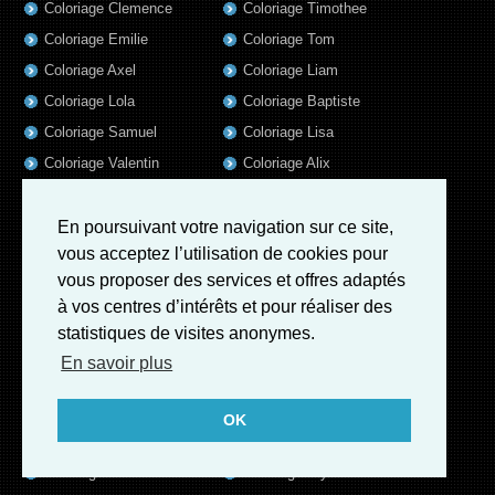
Coloriage Clemence
Coloriage Timothee
Coloriage Emilie
Coloriage Tom
Coloriage Axel
Coloriage Liam
Coloriage Lola
Coloriage Baptiste
Coloriage Samuel
Coloriage Lisa
Coloriage Valentin
Coloriage Alix
Coloriage Jules
Coloriage Mathis
Coloriage Romain
Coloriage Matthieu
En poursuivant votre navigation sur ce site,
vous acceptez l’utilisation de cookies pour
Coloriage Elsa
Coloriage Luna
vous proposer des services et offres adaptés
Coloriage Mila
Coloriage Rose
à vos centres d’intérêts et pour réaliser des
Coloriage Garance
Coloriage Jeanne
statistiques de visites anonymes.
Coloriage Victoire
Coloriage Guillaume
En savoir plus
Coloriage Marius
Coloriage Benjamin
Coloriage Eleonore
Coloriage Salome
OK
Coloriage Louis
Coloriage Matteo
Coloriage Ava
Coloriage Ulysse