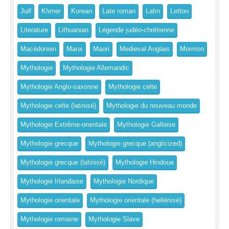
Juif
Khmer
Korean
Late roman
Latin
Letton
Literature
Lithuanian
Légende judéo-chrétienne
Macédonien
Manx
Maori
Medieval Anglais
Mormon
Mythologie
Mythologie Allemandic
Mythologie Anglo-saxonne
Mythologie celte
Mythologie celte (latinisé)
Mythologie du nouveau monde
Mythologie Extrême-orientale
Mythologie Galloise
Mythologie grecque
Mythologie grecque (anglicized)
Mythologie grecque (latinisé)
Mythologie Hindoue
Mythologie Irlandaise
Mythologie Nordique
Mythologie orientale
Mythologie orientale (hellénisé)
Mythologie romaine
Mythologie Slave