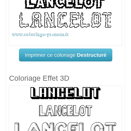
Imprimer ce coloriage
Destructuré
Coloriage Effet 3D