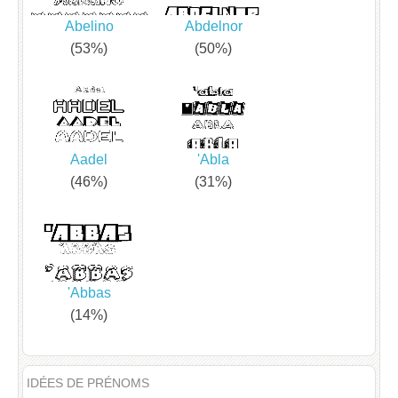
Abelino
Abdelnor
(53%)
(50%)
Aadel
'Abla
(46%)
(31%)
'Abbas
(14%)
IDÉES DE PRÉNOMS