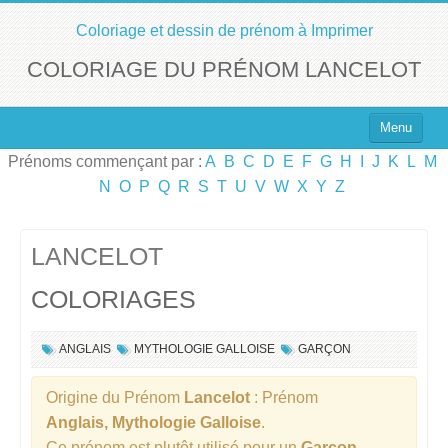
Coloriage et dessin de prénom à Imprimer
COLORIAGE DU PRÉNOM LANCELOT
Menu
Prénoms commençant par :
A
B
C
D
E
F
G
H
I
J
K
L
M
Top 100 des Prénoms
N
O
P
Q
R
S
T
U
V
W
X
Y
Z
Prénoms Filles
Prénoms Garçons
LANCELOT
COLORIAGES
Chercher un Prénom !
ANGLAIS
MYTHOLOGIE GALLOISE
GARÇON
Origine du Prénom
Lancelot
: Prénom
Anglais, Mythologie Galloise
.
Ce prénom est plutôt utilisé pour un
Garçon
.