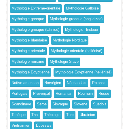
Mythologie Extrême-orientale
Mythologie Galloise
Mythologie grecque
Mythologie grecque (anglicized)
Mythologie grecque (latinisé)
Mythologie Hindoue
Mythologie Irlandaise
Mythologie Nordique
Mythologie orientale
Mythologie orientale (hellénisé)
Mythologie romaine
Mythologie Slave
Mythologie Égyptienne
Mythologie Égyptienne (hellénisé)
Native american
Norvégien
Néerlandais
Polonais
Portugais
Provençal
Romanian
Roumain
Russe
Scandinave
Serbe
Slovaque
Slovène
Suédois
Tchèque
Thai
Théologie
Turc
Ukrainian
Vietnamien
Écossais