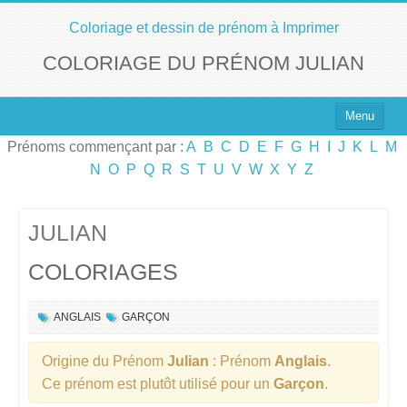
Coloriage et dessin de prénom à Imprimer
COLORIAGE DU PRÉNOM JULIAN
Menu
Prénoms commençant par :
A
B
C
D
E
F
G
H
I
J
K
L
M
Top 100 des Prénoms
N
O
P
Q
R
S
T
U
V
W
X
Y
Z
Prénoms Filles
Prénoms Garçons
JULIAN
COLORIAGES
Chercher un Prénom !
ANGLAIS
GARÇON
Origine du Prénom
Julian
: Prénom
Anglais
.
Ce prénom est plutôt utilisé pour un
Garçon
.