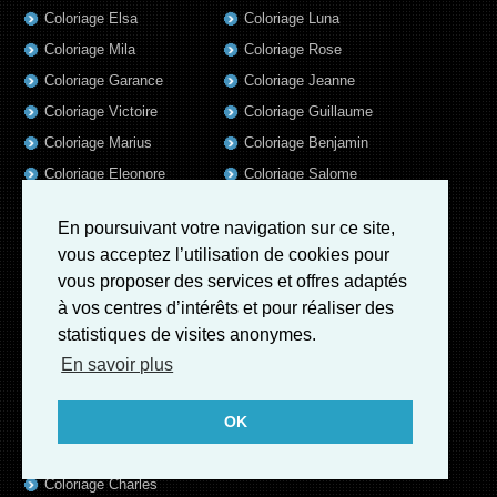
Coloriage Elsa
Coloriage Luna
Coloriage Mila
Coloriage Rose
Coloriage Garance
Coloriage Jeanne
Coloriage Victoire
Coloriage Guillaume
Coloriage Marius
Coloriage Benjamin
Coloriage Eleonore
Coloriage Salome
Coloriage Louis
Coloriage Matteo
En poursuivant votre navigation sur ce site,
Coloriage Ava
Coloriage Ulysse
vous acceptez l’utilisation de cookies pour
Coloriage Simon
Coloriage Martin
vous proposer des services et offres adaptés
Coloriage Julien
Coloriage Alicia
à vos centres d’intérêts et pour réaliser des
Coloriage Lina
Coloriage Heloïse
statistiques de visites anonymes.
Coloriage Nina
Coloriage Felix
En savoir plus
Coloriage Arthur
Coloriage Rayan
OK
Coloriage Noe
Coloriage Iris
Coloriage William
Coloriage Ambre
Coloriage Charles