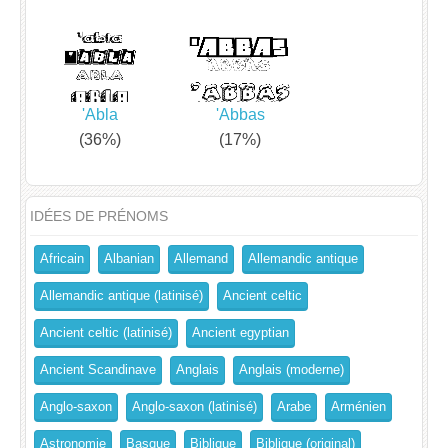
'Abla
'Abbas
(36%)
(17%)
IDÉES DE PRÉNOMS
Africain
Albanian
Allemand
Allemandic antique
Allemandic antique (latinisé)
Ancient celtic
Ancient celtic (latinisé)
Ancient egyptian
Ancient Scandinave
Anglais
Anglais (moderne)
Anglo-saxon
Anglo-saxon (latinisé)
Arabe
Arménien
Astronomie
Basque
Biblique
Biblique (original)