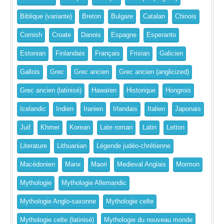
Biblique (variante)
Breton
Bulgare
Catalan
Chinois
Cornish
Croate
Danois
Espagne
Esperanto
Estonian
Finlandais
Français
Frisian
Galicien
Gallois
Grec
Grec ancien
Grec ancien (anglicized)
Grec ancien (latinisé)
Hawaïen
Historique
Hongrois
Icelandic
Indien
Iranien
Irlandais
Italien
Japonais
Juif
Khmer
Korean
Late roman
Latin
Letton
Literature
Lithuanian
Légende judéo-chrétienne
Macédonien
Manx
Maori
Medieval Anglais
Mormon
Mythologie
Mythologie Allemandic
Mythologie Anglo-saxonne
Mythologie celte
Mythologie celte (latinisé)
Mythologie du nouveau monde