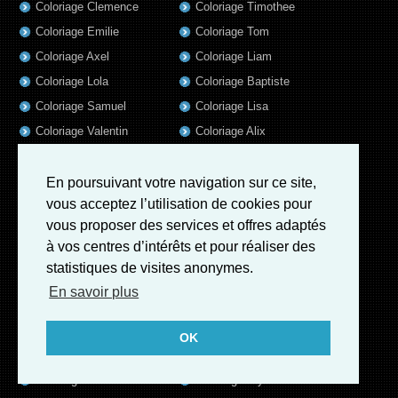
Coloriage Clemence
Coloriage Timothee
Coloriage Emilie
Coloriage Tom
Coloriage Axel
Coloriage Liam
Coloriage Lola
Coloriage Baptiste
Coloriage Samuel
Coloriage Lisa
Coloriage Valentin
Coloriage Alix
Coloriage Jules
Coloriage Mathis
Coloriage Romain
Coloriage Matthieu
En poursuivant votre navigation sur ce site,
vous acceptez l’utilisation de cookies pour
Coloriage Elsa
Coloriage Luna
vous proposer des services et offres adaptés
Coloriage Mila
Coloriage Rose
à vos centres d’intérêts et pour réaliser des
Coloriage Garance
Coloriage Jeanne
statistiques de visites anonymes.
Coloriage Victoire
Coloriage Guillaume
En savoir plus
Coloriage Marius
Coloriage Benjamin
Coloriage Louis
Coloriage Salome
OK
Coloriage Eleonore
Coloriage Matteo
Coloriage Ava
Coloriage Ulysse