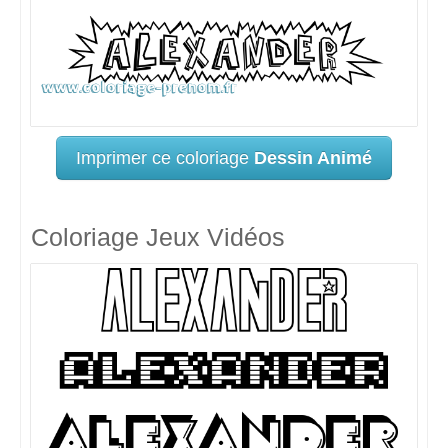
Imprimer ce coloriage
Dessin Animé
Coloriage Jeux Vidéos