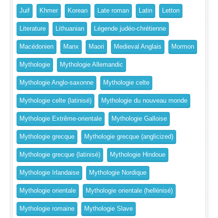
Juif
Khmer
Korean
Late roman
Latin
Letton
Literature
Lithuanian
Légende judéo-chrétienne
Macédonien
Manx
Maori
Medieval Anglais
Mormon
Mythologie
Mythologie Allemandic
Mythologie Anglo-saxonne
Mythologie celte
Mythologie celte (latinisé)
Mythologie du nouveau monde
Mythologie Extrême-orientale
Mythologie Galloise
Mythologie grecque
Mythologie grecque (anglicized)
Mythologie grecque (latinisé)
Mythologie Hindoue
Mythologie Irlandaise
Mythologie Nordique
Mythologie orientale
Mythologie orientale (hellénisé)
Mythologie romaine
Mythologie Slave