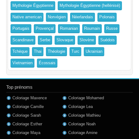
Mythologie Égyptienne
Mythologie Égyptienne (hellénisé)
Native american
Norvégien
Néerlandais
Polonais
Portugais
Provençal
Romanian
Roumain
Russe
Scandinave
Serbe
Slovaque
Slovène
Suédois
Tchèque
Thai
Théologie
Turc
Ukrainian
Vietnamien
Écossais
Top prénoms
Coloriage Maxence
Coloriage Mohamed
Coloriage Camille
Coloriage Lea
Coloriage Sarah
Coloriage Mathieu
Coloriage Esther
Coloriage Noah
Coloriage Maya
Coloriage Amine