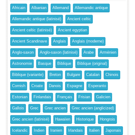
Africain
Albanian
Allemand
Allemandic antique
Allemandic antique (latinisé)
Ancient celtic
Ancient celtic (latinisé)
Ancient egyptian
Ancient Scandinave
Anglais
Anglais (moderne)
Anglo-saxon
Anglo-saxon (latinisé)
Arabe
Arménien
Astronomie
Basque
Biblique
Biblique (original)
Biblique (variante)
Breton
Bulgare
Catalan
Chinois
Cornish
Croate
Danois
Espagne
Esperanto
Estonian
Finlandais
Français
Frisian
Galicien
Gallois
Grec
Grec ancien
Grec ancien (anglicized)
Grec ancien (latinisé)
Hawaïen
Historique
Hongrois
Icelandic
Indien
Iranien
Irlandais
Italien
Japonais