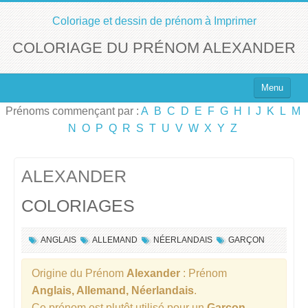
Coloriage et dessin de prénom à Imprimer
COLORIAGE DU PRÉNOM ALEXANDER
Menu
Prénoms commençant par :
A
B
C
D
E
F
G
H
I
J
K
L
M
Top 100 des Prénoms
N
O
P
Q
R
S
T
U
V
W
X
Y
Z
Prénoms Filles
Prénoms Garçons
ALEXANDER
COLORIAGES
Chercher un Prénom !
ANGLAIS
ALLEMAND
NÉERLANDAIS
GARÇON
Origine du Prénom
Alexander
: Prénom
Anglais, Allemand, Néerlandais
.
Ce prénom est plutôt utilisé pour un
Garçon
.