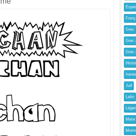
imé
Esper
Franç
Grec
Grec 
Grec a
Histo
Iranie
Juif
Latin
Légen
Manx
Morm