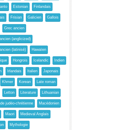
anto
Estonian
Finlandais
ais
Frisian
Galicien
Gallois
Grec ancien
ancien (anglicized)
ncien (latinisé)
Hawaïen
rique
Hongrois
Icelandic
Indien
n
Irlandais
Italien
Japonais
Khmer
Korean
Late roman
Letton
Literature
Lithuanian
de judéo-chrétienne
Macédonien
Maori
Medieval Anglais
on
Mythologie