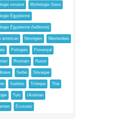
logie romaine
Mythologie Slave
logie Égyptienne
logie Égyptienne (hellénisé)
e american
Norvégien
Néerlandais
ais
Portugais
Provençal
nian
Roumain
Russe
inave
Serbe
Slovaque
ne
Suédois
Tchèque
Thai
ogie
Turc
Ukrainian
amien
Écossais