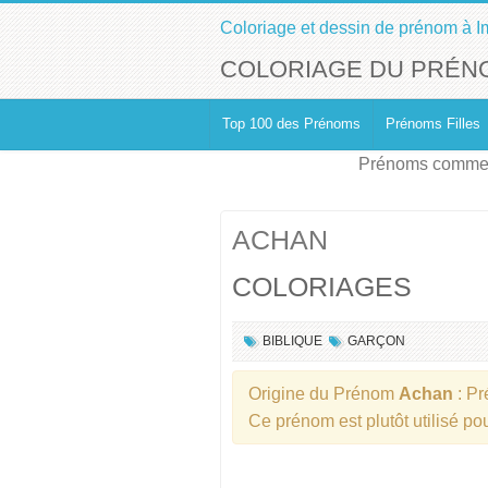
Coloriage et dessin de prénom à I
COLORIAGE DU PRÉN
Top 100 des Prénoms
Prénoms Filles
Prénoms commen
ACHAN
COLORIAGES
BIBLIQUE
GARÇON
Origine du Prénom
Achan
: P
Ce prénom est plutôt utilisé po