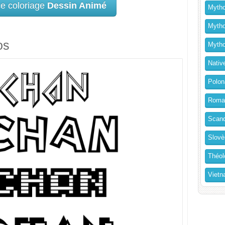
ce coloriage
Dessin Animé
Mytho
Mytho
os
Mytho
Nativ
Polon
Roma
Scand
Slovè
Théol
Vietn