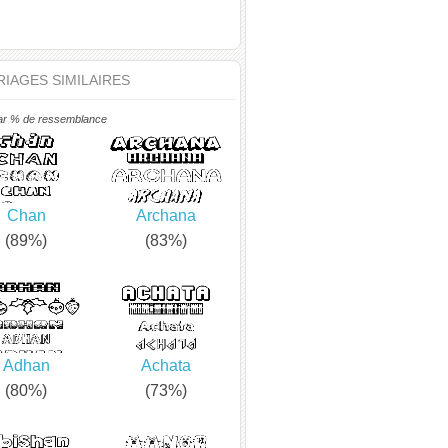
IAGES SIMILAIRES
ar % de ressemblance
Chan
Archana
(89%)
(83%)
Adhan
Achata
(80%)
(73%)