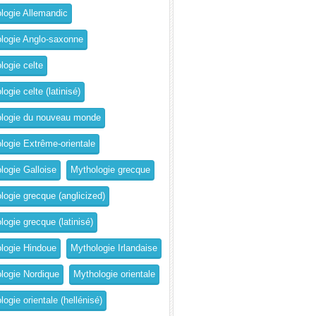
logie Allemandic
logie Anglo-saxonne
logie celte
ogie celte (latinisé)
logie du nouveau monde
logie Extrême-orientale
logie Galloise
Mythologie grecque
logie grecque (anglicized)
logie grecque (latinisé)
logie Hindoue
Mythologie Irlandaise
logie Nordique
Mythologie orientale
ogie orientale (hellénisé)