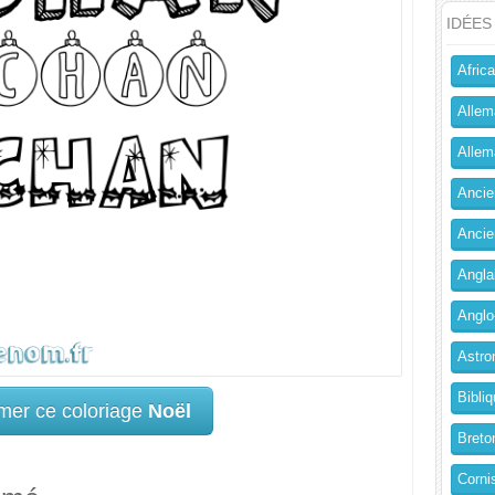
IDÉES
Africa
Allem
Allema
Ancien
Ancie
Angla
Anglo
Astro
Bibliq
mer ce coloriage
Noël
Breto
Corni