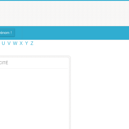
rénom !
U
V
W
X
Y
Z
CITÉ