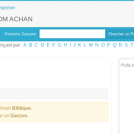
mprimer
OM ACHAN
Chercher un P
Prénoms Garçons
çant par :
A
B
C
D
E
F
G
H
I
J
K
L
M
N
O
P
Q
R
S
T
PUBLI
rénom
Biblique
.
ur un
Garçon
.