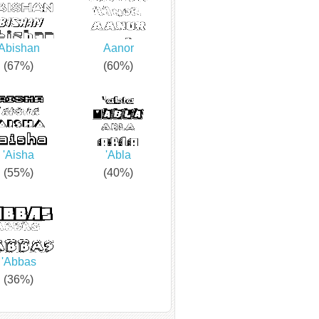
Abishan
Aanor
(67%)
(60%)
'Aisha
'Abla
(55%)
(40%)
'Abbas
(36%)