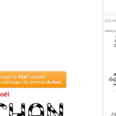
COLOR
classé p
harger le
PDF
complet
s coloriages du prénom
Achan
oël