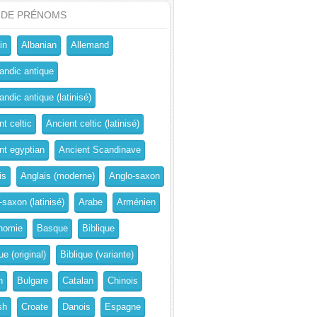
 DE PRÉNOMS
in
Albanian
Allemand
andic antique
ndic antique (latinisé)
t celtic
Ancient celtic (latinisé)
nt egyptian
Ancient Scandinave
is
Anglais (moderne)
Anglo-saxon
-saxon (latinisé)
Arabe
Arménien
nomie
Basque
Biblique
ue (original)
Biblique (variante)
n
Bulgare
Catalan
Chinois
sh
Croate
Danois
Espagne