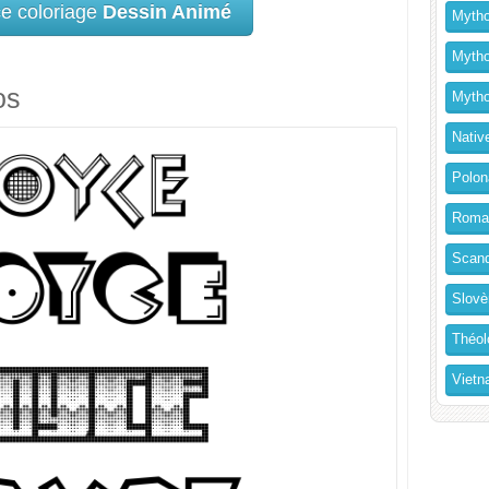
ce coloriage
Dessin Animé
Mytho
Mytho
os
Mytho
Nativ
Polon
Roma
Scand
Slovè
Théol
Vietn