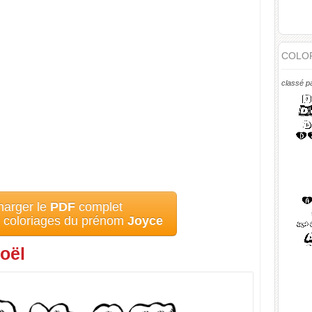
COLOR
classé p
harger le
PDF
complet
s coloriages du prénom
Joyce
oël