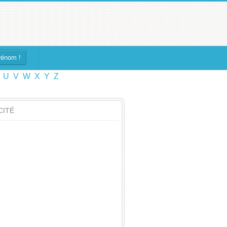
rénom !
U
V
W
X
Y
Z
CITÉ