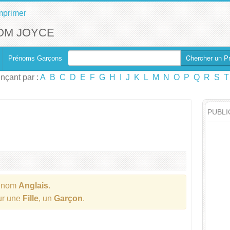
mprimer
OM JOYCE
Chercher un P
Prénoms Garçons
çant par :
A
B
C
D
E
F
G
H
I
J
K
L
M
N
O
P
Q
R
S
T
PUBLI
énom
Anglais
.
our une
Fille
, un
Garçon
.