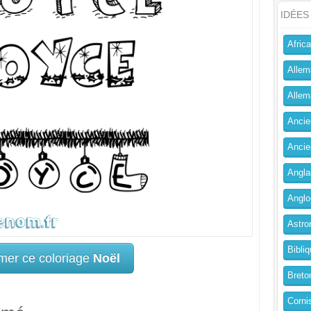
IDÉES
Africa
Allem
Allema
Ancien
Ancie
Angla
Anglo
Astro
Bibliq
mer ce coloriage
Noël
Breto
Corni