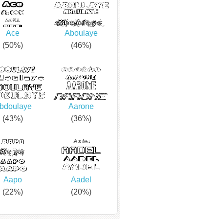
Ace
Aboulaye
(50%)
(46%)
bdoulaye
Aarone
(43%)
(36%)
Aapo
Aadel
(22%)
(20%)