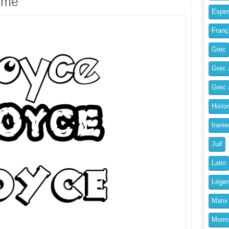
imé
Esper
Franç
Grec
Grec 
Grec a
Histo
Iranie
Juif
Latin
Légen
Manx
Morm