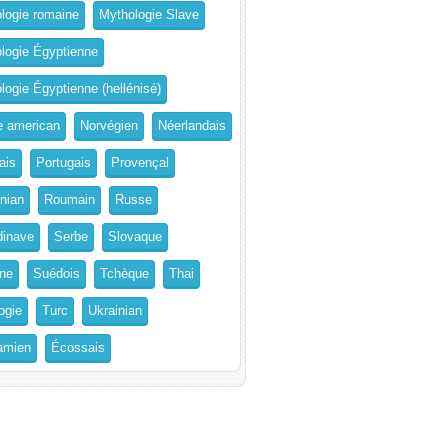
logie romaine
Mythologie Slave
logie Égyptienne
logie Égyptienne (hellénisé)
e american
Norvégien
Néerlandais
ais
Portugais
Provençal
nian
Roumain
Russe
inave
Serbe
Slovaque
ne
Suédois
Tchèque
Thai
ogie
Turc
Ukrainian
amien
Écossais