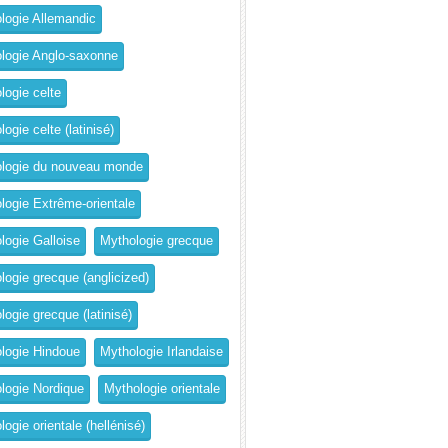
logie Allemandic
logie Anglo-saxonne
logie celte
ogie celte (latinisé)
logie du nouveau monde
logie Extrême-orientale
logie Galloise
Mythologie grecque
logie grecque (anglicized)
logie grecque (latinisé)
logie Hindoue
Mythologie Irlandaise
logie Nordique
Mythologie orientale
ogie orientale (hellénisé)