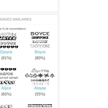
IAGES SIMILAIRES
ar % de ressemblance
Djoyce
Boyce
(91%)
(80%)
Alyce
Aloyse
(60%)
(55%)