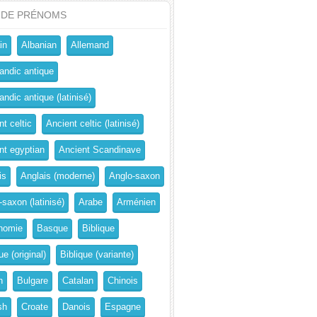
 DE PRÉNOMS
in
Albanian
Allemand
andic antique
ndic antique (latinisé)
t celtic
Ancient celtic (latinisé)
nt egyptian
Ancient Scandinave
is
Anglais (moderne)
Anglo-saxon
-saxon (latinisé)
Arabe
Arménien
nomie
Basque
Biblique
ue (original)
Biblique (variante)
n
Bulgare
Catalan
Chinois
sh
Croate
Danois
Espagne