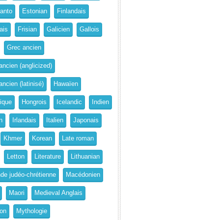
anto
Estonian
Finlandais
ais
Frisian
Galicien
Gallois
Grec ancien
ancien (anglicized)
ncien (latinisé)
Hawaïen
rique
Hongrois
Icelandic
Indien
n
Irlandais
Italien
Japonais
Khmer
Korean
Late roman
Letton
Literature
Lithuanian
de judéo-chrétienne
Macédonien
Maori
Medieval Anglais
on
Mythologie