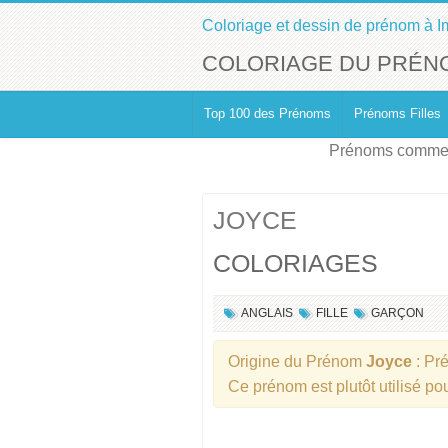
Coloriage et dessin de prénom à I
COLORIAGE DU PRÉN
Top 100 des Prénoms
Prénoms Filles
Prénoms commen
JOYCE
COLORIAGES
ANGLAIS
FILLE
GARÇON
Origine du Prénom
Joyce
: Pr
Ce prénom est plutôt utilisé p