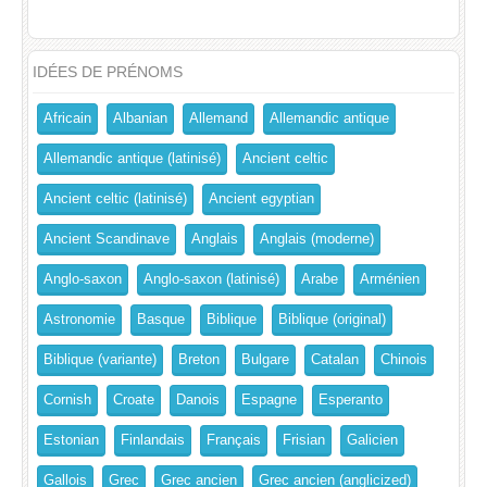
IDÉES DE PRÉNOMS
Africain
Albanian
Allemand
Allemandic antique
Allemandic antique (latinisé)
Ancient celtic
Ancient celtic (latinisé)
Ancient egyptian
Ancient Scandinave
Anglais
Anglais (moderne)
Anglo-saxon
Anglo-saxon (latinisé)
Arabe
Arménien
Astronomie
Basque
Biblique
Biblique (original)
Biblique (variante)
Breton
Bulgare
Catalan
Chinois
Cornish
Croate
Danois
Espagne
Esperanto
Estonian
Finlandais
Français
Frisian
Galicien
Gallois
Grec
Grec ancien
Grec ancien (anglicized)