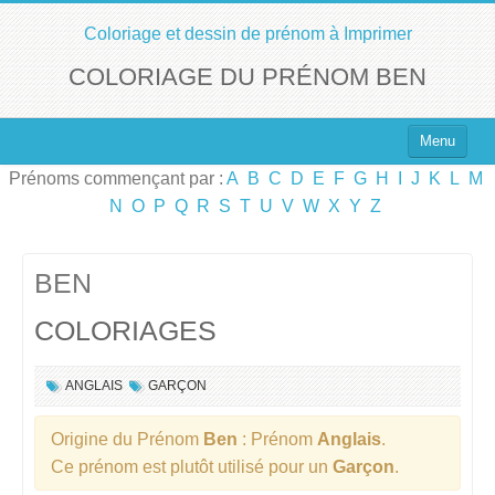
Coloriage et dessin de prénom à Imprimer
COLORIAGE DU PRÉNOM BEN
Menu
Prénoms commençant par :
A
B
C
D
E
F
G
H
I
J
K
L
M
Top 100 des Prénoms
N
O
P
Q
R
S
T
U
V
W
X
Y
Z
Prénoms Filles
Prénoms Garçons
BEN
COLORIAGES
Chercher un Prénom !
ANGLAIS
GARÇON
Origine du Prénom
Ben
: Prénom
Anglais
.
Ce prénom est plutôt utilisé pour un
Garçon
.