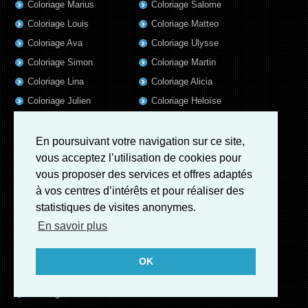
Coloriage Marius
Coloriage Salome
Coloriage Louis
Coloriage Matteo
Coloriage Ava
Coloriage Ulysse
Coloriage Simon
Coloriage Martin
Coloriage Lina
Coloriage Alicia
Coloriage Julien
Coloriage Heloïse
Coloriage Nina
Coloriage Felix
Coloriage Arthur
Coloriage Rayan
En poursuivant votre navigation sur ce site,
vous acceptez l’utilisation de cookies pour
Coloriage Noe
Coloriage Iris
vous proposer des services et offres adaptés
Coloriage William
Coloriage Ambre
à vos centres d’intérêts et pour réaliser des
Coloriage Charles
statistiques de visites anonymes.
Coloriage Oscar
En savoir plus
Coloriage Agathe
Coloriage Quentin
OK
Coloriage Pierre
Coloriage Fatoumata