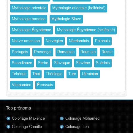
Mythologie orientale
Mythologie orientale (hellénisé)
Mythologie romaine
Mythologie Slave
Mythologie Égyptienne
Mythologie Égyptienne (hellénisé)
Native american
Norvégien
Néerlandais
Polonais
Portugais
Provençal
Romanian
Roumain
Russe
Scandinave
Serbe
Slovaque
Slovène
Suédois
Tchèque
Thai
Théologie
Turc
Ukrainian
Vietnamien
Écossais
Top prénoms
Coloriage Maxence
Coloriage Mohamed
Coloriage Camille
Coloriage Lea