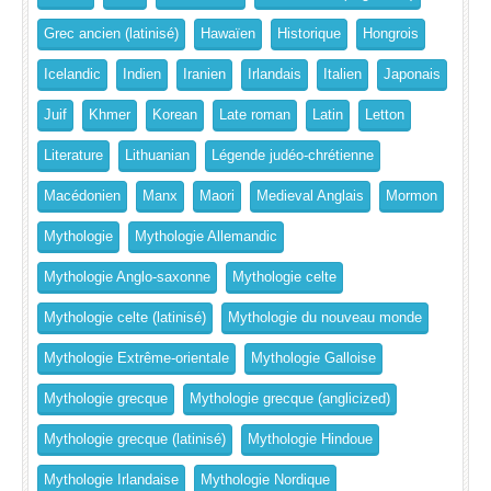
Grec ancien (latinisé)
Hawaïen
Historique
Hongrois
Icelandic
Indien
Iranien
Irlandais
Italien
Japonais
Juif
Khmer
Korean
Late roman
Latin
Letton
Literature
Lithuanian
Légende judéo-chrétienne
Macédonien
Manx
Maori
Medieval Anglais
Mormon
Mythologie
Mythologie Allemandic
Mythologie Anglo-saxonne
Mythologie celte
Mythologie celte (latinisé)
Mythologie du nouveau monde
Mythologie Extrême-orientale
Mythologie Galloise
Mythologie grecque
Mythologie grecque (anglicized)
Mythologie grecque (latinisé)
Mythologie Hindoue
Mythologie Irlandaise
Mythologie Nordique