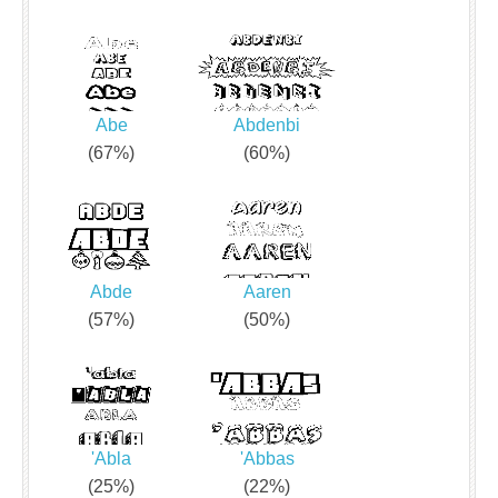
Abe
Abdenbi
(67%)
(60%)
Abde
Aaren
(57%)
(50%)
'Abla
'Abbas
(25%)
(22%)