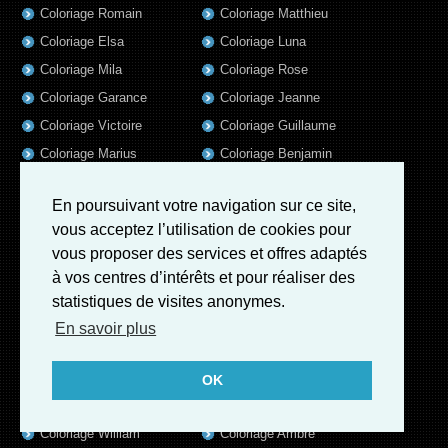
Coloriage Romain
Coloriage Matthieu
Coloriage Elsa
Coloriage Luna
Coloriage Mila
Coloriage Rose
Coloriage Garance
Coloriage Jeanne
Coloriage Victoire
Coloriage Guillaume
Coloriage Marius
Coloriage Benjamin
Coloriage Louis
Coloriage Salome
En poursuivant votre navigation sur ce site,
Coloriage Eleonore
Coloriage Matteo
vous acceptez l’utilisation de cookies pour
Coloriage Ava
Coloriage Ulysse
vous proposer des services et offres adaptés
Coloriage Simon
Coloriage Martin
à vos centres d’intérêts et pour réaliser des
Coloriage Julien
Coloriage Alicia
statistiques de visites anonymes.
Coloriage Lina
Coloriage Heloïse
En savoir plus
Coloriage Nina
Coloriage Felix
Coloriage Arthur
Coloriage Rayan
OK
Coloriage Noe
Coloriage Iris
Coloriage William
Coloriage Ambre