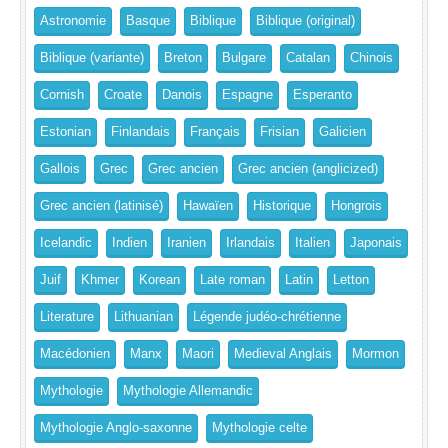
Astronomie
Basque
Biblique
Biblique (original)
Biblique (variante)
Breton
Bulgare
Catalan
Chinois
Cornish
Croate
Danois
Espagne
Esperanto
Estonian
Finlandais
Français
Frisian
Galicien
Gallois
Grec
Grec ancien
Grec ancien (anglicized)
Grec ancien (latinisé)
Hawaïen
Historique
Hongrois
Icelandic
Indien
Iranien
Irlandais
Italien
Japonais
Juif
Khmer
Korean
Late roman
Latin
Letton
Literature
Lithuanian
Légende judéo-chrétienne
Macédonien
Manx
Maori
Medieval Anglais
Mormon
Mythologie
Mythologie Allemandic
Mythologie Anglo-saxonne
Mythologie celte