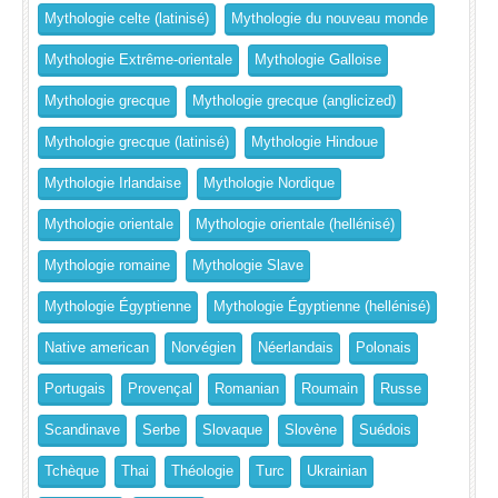
Mythologie celte (latinisé)
Mythologie du nouveau monde
Mythologie Extrême-orientale
Mythologie Galloise
Mythologie grecque
Mythologie grecque (anglicized)
Mythologie grecque (latinisé)
Mythologie Hindoue
Mythologie Irlandaise
Mythologie Nordique
Mythologie orientale
Mythologie orientale (hellénisé)
Mythologie romaine
Mythologie Slave
Mythologie Égyptienne
Mythologie Égyptienne (hellénisé)
Native american
Norvégien
Néerlandais
Polonais
Portugais
Provençal
Romanian
Roumain
Russe
Scandinave
Serbe
Slovaque
Slovène
Suédois
Tchèque
Thai
Théologie
Turc
Ukrainian