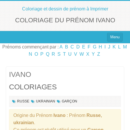
Coloriage et dessin de prénom à Imprimer
COLORIAGE DU PRÉNOM IVANO
Menu
Prénoms commençant par :
A
B
C
D
E
F
G
H
I
J
K
L
M
Top 100 des Prénoms
N
O
P
Q
R
S
T
U
V
W
X
Y
Z
Prénoms Filles
Prénoms Garçons
IVANO
COLORIAGES
Chercher un Prénom !
RUSSE
UKRAINIAN
GARÇON
Origine du Prénom
Ivano
: Prénom
Russe,
ukrainian
.
Ce prénom est plutôt utilisé pour un
Garçon
.