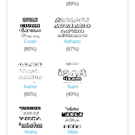
(89%)
Civan
Adriano
(80%)
(67%)
Aanor
'Isam
(60%)
(40%)
'Aisha
'Abla