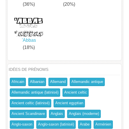
(36%)
(20%)
'Abbas
(18%)
IDÉES DE PRÉNOMS
Africain
Albanian
Allemand
Allemandic antique
Allemandic antique (latinisé)
Ancient celtic
Ancient celtic (latinisé)
Ancient egyptian
Ancient Scandinave
Anglais
Anglais (moderne)
Anglo-saxon
Anglo-saxon (latinisé)
Arabe
Arménien