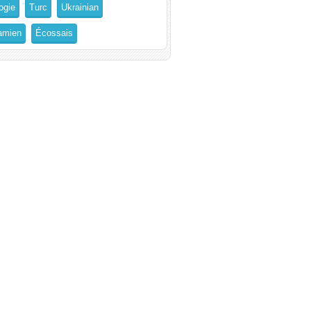
ogie
Turc
Ukrainian
amien
Écossais