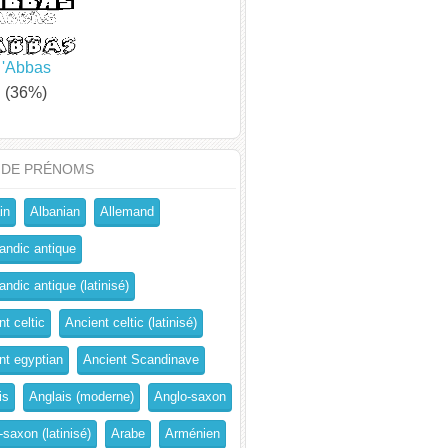
'Abbas
(36%)
 DE PRÉNOMS
in
Albanian
Allemand
andic antique
ndic antique (latinisé)
t celtic
Ancient celtic (latinisé)
nt egyptian
Ancient Scandinave
is
Anglais (moderne)
Anglo-saxon
-saxon (latinisé)
Arabe
Arménien