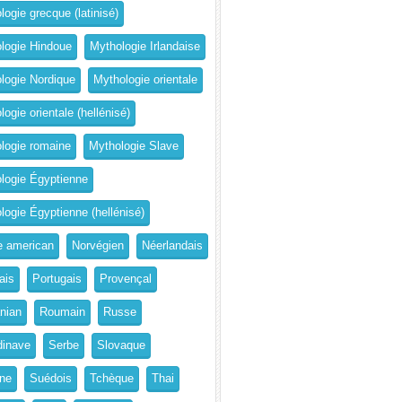
logie grecque (latinisé)
logie Hindoue
Mythologie Irlandaise
logie Nordique
Mythologie orientale
ogie orientale (hellénisé)
logie romaine
Mythologie Slave
logie Égyptienne
logie Égyptienne (hellénisé)
e american
Norvégien
Néerlandais
ais
Portugais
Provençal
nian
Roumain
Russe
inave
Serbe
Slovaque
ne
Suédois
Tchèque
Thai