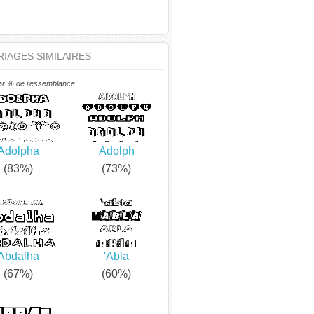
IAGES SIMILAIRES
ar % de ressemblance
Adolpha
Adolph
(83%)
(73%)
Abdalha
'Abla
(67%)
(60%)