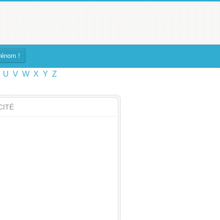
rénom !
U
V
W
X
Y
Z
CITÉ