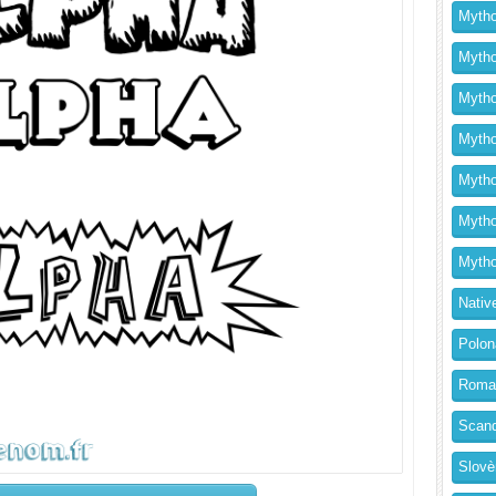
Mytho
Mytho
Mytho
Mythol
Mytho
Mytho
Mytho
Nativ
Polon
Roma
Scand
Slovè