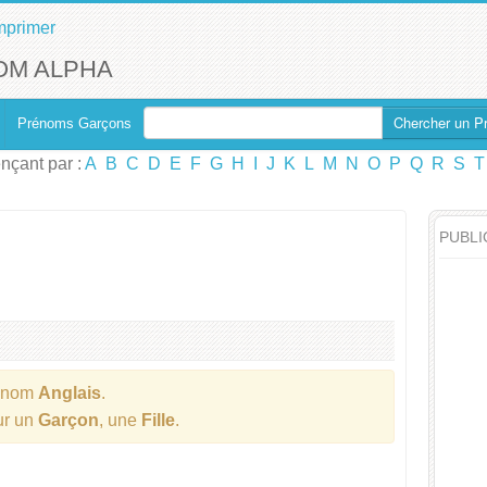
mprimer
OM ALPHA
Chercher un P
Prénoms Garçons
çant par :
A
B
C
D
E
F
G
H
I
J
K
L
M
N
O
P
Q
R
S
T
PUBLI
énom
Anglais
.
ur un
Garçon
, une
Fille
.