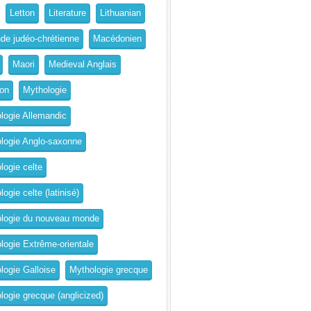
Letton
Literature
Lithuanian
de judéo-chrétienne
Macédonien
Maori
Medieval Anglais
on
Mythologie
logie Allemandic
logie Anglo-saxonne
logie celte
ogie celte (latinisé)
logie du nouveau monde
logie Extrême-orientale
logie Galloise
Mythologie grecque
logie grecque (anglicized)