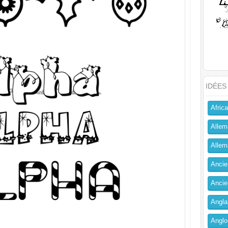
IDÉES
Africa
Allem
Allema
Ancien
Ancie
Angla
Anglo