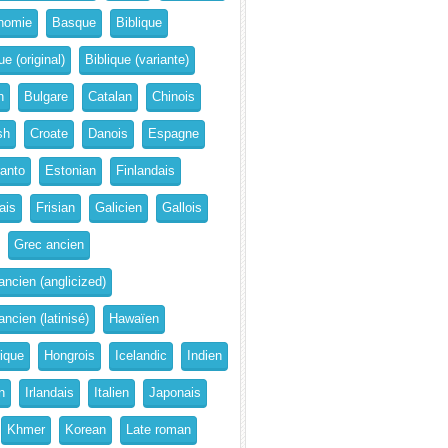
nomie
Basque
Biblique
ue (original)
Biblique (variante)
n
Bulgare
Catalan
Chinois
sh
Croate
Danois
Espagne
anto
Estonian
Finlandais
ais
Frisian
Galicien
Gallois
Grec ancien
ancien (anglicized)
ncien (latinisé)
Hawaïen
rique
Hongrois
Icelandic
Indien
n
Irlandais
Italien
Japonais
Khmer
Korean
Late roman