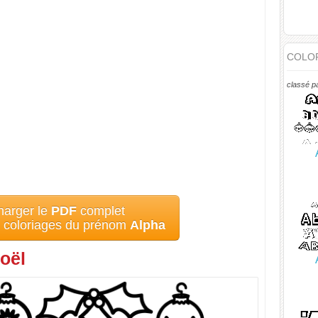
COLOR
classé p
harger le
PDF
complet
s coloriages du prénom
Alpha
oël