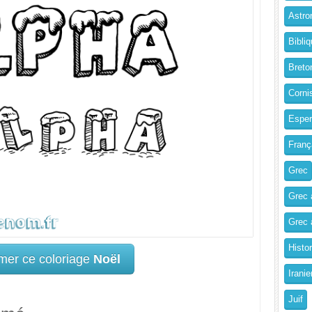
Astro
Bibliq
Breto
Corni
Esper
Franç
Grec
Grec 
Grec a
Histo
mer ce coloriage
Noël
Iranie
Juif