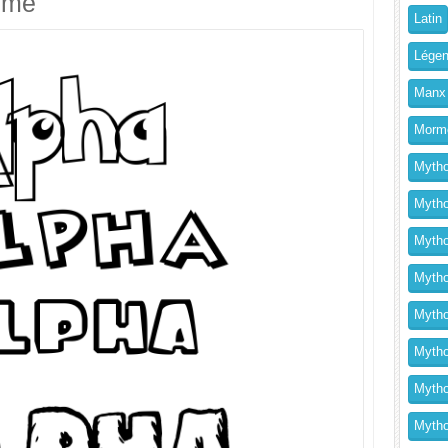
imé
Latin
Légen
Manx
Morm
Mytho
Mytho
Mytho
Mythol
Mytho
Mytho
Mytho
Mytho