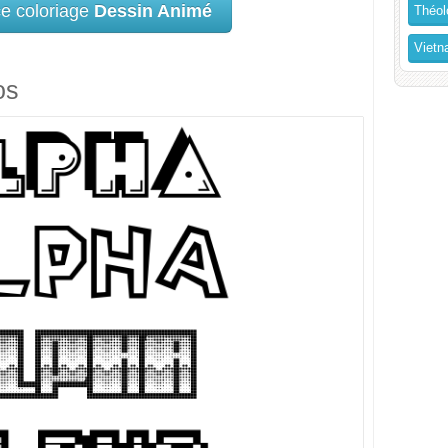
ce coloriage
Dessin Animé
Théol
Vietn
os