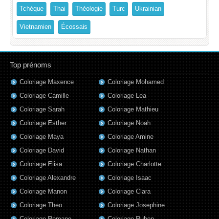
Tchèque
Thai
Théologie
Turc
Ukrainian
Vietnamien
Écossais
Top prénoms
Coloriage Maxence
Coloriage Mohamed
Coloriage Camille
Coloriage Lea
Coloriage Sarah
Coloriage Mathieu
Coloriage Esther
Coloriage Noah
Coloriage Maya
Coloriage Amine
Coloriage David
Coloriage Nathan
Coloriage Elisa
Coloriage Charlotte
Coloriage Alexandre
Coloriage Isaac
Coloriage Manon
Coloriage Clara
Coloriage Theo
Coloriage Josephine
Coloriage Romane
Coloriage Ruben