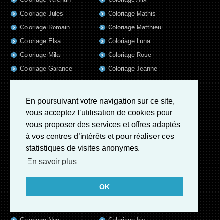
Coloriage Jules
Coloriage Mathis
Coloriage Romain
Coloriage Matthieu
Coloriage Elsa
Coloriage Luna
Coloriage Mila
Coloriage Rose
Coloriage Garance
Coloriage Jeanne
Coloriage Victoire
Coloriage Guillaume
Coloriage Marius
Coloriage Benjamin
En poursuivant votre navigation sur ce site,
Coloriage Eleonore
Coloriage Salome
vous acceptez l’utilisation de cookies pour
Coloriage Louis
Coloriage Matteo
vous proposer des services et offres adaptés
à vos centres d’intérêts et pour réaliser des
Coloriage Ava
Coloriage Ulysse
statistiques de visites anonymes.
Coloriage Simon
Coloriage Martin
En savoir plus
Coloriage Julien
Coloriage Alicia
Coloriage Lina
Coloriage Heloïse
OK
Coloriage Nina
Coloriage Felix
Coloriage Arthur
Coloriage Rayan
Coloriage Noe
Coloriage Iris