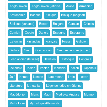
Anglo-saxon
Anglo-saxon (latinisé)
Arabe
Arménien
Astronomie
Basque
Biblique
Biblique (original)
Biblique (variante)
Breton
Bulgare
Catalan
Chinois
Cornish
Croate
Danois
Espagne
Esperanto
Estonian
Finlandais
Français
Frisian
Galicien
Gallois
Grec
Grec ancien
Grec ancien (anglicized)
Grec ancien (latinisé)
Hawaïen
Historique
Hongrois
Icelandic
Indien
Iranien
Irlandais
Italien
Japonais
Juif
Khmer
Korean
Late roman
Latin
Letton
Literature
Lithuanian
Légende judéo-chrétienne
Macédonien
Manx
Maori
Medieval Anglais
Mormon
Mythologie
Mythologie Allemandic