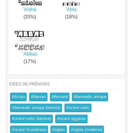
'Aisha
'Abla
(33%)
(18%)
'Abbas
(17%)
IDÉES DE PRÉNOMS
Africain
Albanian
Allemand
Allemandic antique
Allemandic antique (latinisé)
Ancient celtic
Ancient celtic (latinisé)
Ancient egyptian
Ancient Scandinave
Anglais
Anglais (moderne)