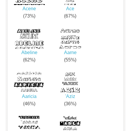
Acene
Ace
(73%)
(67%)
Abeline
Aarne
(62%)
(55%)
Aaricia
'Aziz
(46%)
(36%)