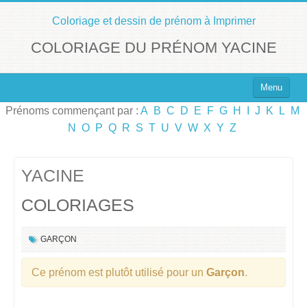
Coloriage et dessin de prénom à Imprimer
COLORIAGE DU PRÉNOM YACINE
Menu
Prénoms commençant par :
A
B
C
D
E
F
G
H
I
J
K
L
M
Top 100 des Prénoms
N
O
P
Q
R
S
T
U
V
W
X
Y
Z
Prénoms Filles
Prénoms Garçons
YACINE
COLORIAGES
Chercher un Prénom !
GARÇON
Ce prénom est plutôt utilisé pour un
Garçon
.