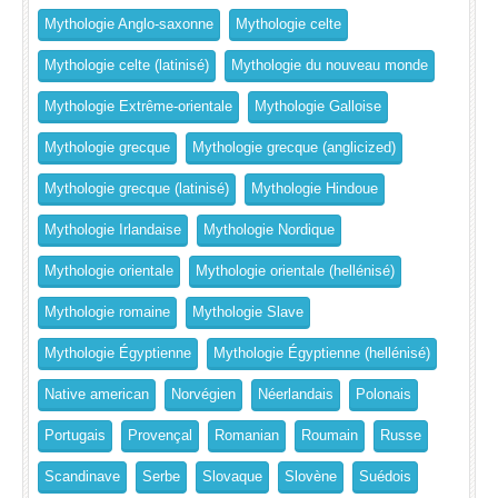
Mythologie Anglo-saxonne
Mythologie celte
Mythologie celte (latinisé)
Mythologie du nouveau monde
Mythologie Extrême-orientale
Mythologie Galloise
Mythologie grecque
Mythologie grecque (anglicized)
Mythologie grecque (latinisé)
Mythologie Hindoue
Mythologie Irlandaise
Mythologie Nordique
Mythologie orientale
Mythologie orientale (hellénisé)
Mythologie romaine
Mythologie Slave
Mythologie Égyptienne
Mythologie Égyptienne (hellénisé)
Native american
Norvégien
Néerlandais
Polonais
Portugais
Provençal
Romanian
Roumain
Russe
Scandinave
Serbe
Slovaque
Slovène
Suédois