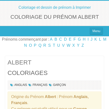
Coloriage et dessin de prénom à Imprimer
COLORIAGE DU PRÉNOM ALBERT
Menu
Prénoms commençant par :
A
B
C
D
E
F
G
H
I
J
K
L
M
Top 100 des Prénoms
N
O
P
Q
R
S
T
U
V
W
X
Y
Z
Prénoms Filles
Prénoms Garçons
ALBERT
COLORIAGES
Chercher un Prénom !
ANGLAIS
FRANÇAIS
GARÇON
Origine du Prénom
Albert
: Prénom
Anglais,
Français
.
Ce prénom est plutôt utilisé pour un
Garçon
.