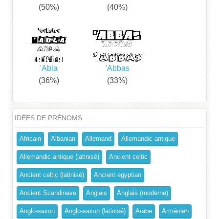
(50%)
(40%)
'Abla
'Abbas
(36%)
(33%)
IDÉES DE PRÉNOMS
Africain
Albanian
Allemand
Allemandic antique
Allemandic antique (latinisé)
Ancient celtic
Ancient celtic (latinisé)
Ancient egyptian
Ancient Scandinave
Anglais
Anglais (moderne)
Anglo-saxon
Anglo-saxon (latinisé)
Arabe
Arménien