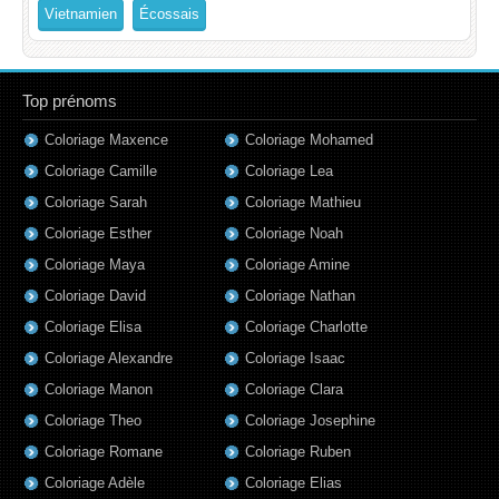
Vietnamien
Écossais
Top prénoms
Coloriage Maxence
Coloriage Mohamed
Coloriage Camille
Coloriage Lea
Coloriage Sarah
Coloriage Mathieu
Coloriage Esther
Coloriage Noah
Coloriage Maya
Coloriage Amine
Coloriage David
Coloriage Nathan
Coloriage Elisa
Coloriage Charlotte
Coloriage Alexandre
Coloriage Isaac
Coloriage Manon
Coloriage Clara
Coloriage Theo
Coloriage Josephine
Coloriage Romane
Coloriage Ruben
Coloriage Adèle
Coloriage Elias