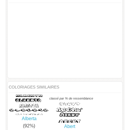
COLORIAGES SIMILAIRES
classé par % de ressemblance
Alberta
(92%)
Abert