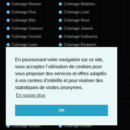
Coloriage Romain
Coloriage Matthieu
Coloriage Elsa
Coloriage Luna
Coloriage Mila
Coloriage Rose
Coloriage Garance
Coloriage Jeanne
Coloriage Victoire
Coloriage Guillaume
Coloriage Louis
Coloriage Benjamin
Coloriage Marius
Coloriage Salome
En poursuivant votre navigation sur ce site,
Coloriage Eleonore
Coloriage Matteo
vous acceptez l’utilisation de cookies pour
Coloriage Ava
Coloriage Ulysse
vous proposer des services et offres adaptés
Coloriage Simon
Coloriage Martin
à vos centres d’intérêts et pour réaliser des
Coloriage Julien
Coloriage Heloïse
statistiques de visites anonymes.
Coloriage Lina
Coloriage Alicia
En savoir plus
Coloriage Nina
Coloriage Felix
Coloriage Arthur
Coloriage Rayan
OK
Coloriage Noe
Coloriage Iris
Coloriage William
Coloriage Ambre