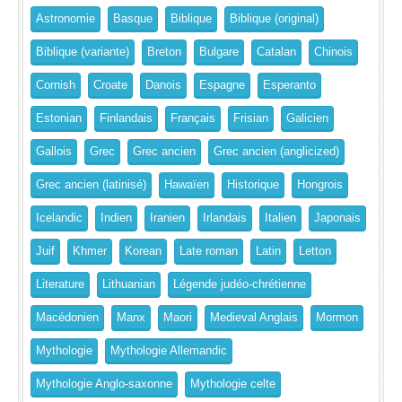
Astronomie
Basque
Biblique
Biblique (original)
Biblique (variante)
Breton
Bulgare
Catalan
Chinois
Cornish
Croate
Danois
Espagne
Esperanto
Estonian
Finlandais
Français
Frisian
Galicien
Gallois
Grec
Grec ancien
Grec ancien (anglicized)
Grec ancien (latinisé)
Hawaïen
Historique
Hongrois
Icelandic
Indien
Iranien
Irlandais
Italien
Japonais
Juif
Khmer
Korean
Late roman
Latin
Letton
Literature
Lithuanian
Légende judéo-chrétienne
Macédonien
Manx
Maori
Medieval Anglais
Mormon
Mythologie
Mythologie Allemandic
Mythologie Anglo-saxonne
Mythologie celte