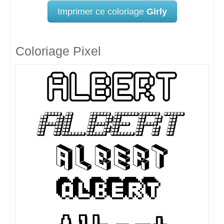
Imprimer ce coloriage
Girly
Coloriage Pixel