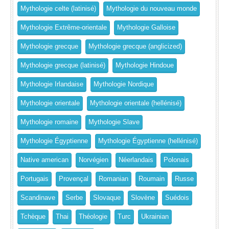
Mythologie celte (latinisé)
Mythologie du nouveau monde
Mythologie Extrême-orientale
Mythologie Galloise
Mythologie grecque
Mythologie grecque (anglicized)
Mythologie grecque (latinisé)
Mythologie Hindoue
Mythologie Irlandaise
Mythologie Nordique
Mythologie orientale
Mythologie orientale (hellénisé)
Mythologie romaine
Mythologie Slave
Mythologie Égyptienne
Mythologie Égyptienne (hellénisé)
Native american
Norvégien
Néerlandais
Polonais
Portugais
Provençal
Romanian
Roumain
Russe
Scandinave
Serbe
Slovaque
Slovène
Suédois
Tchèque
Thai
Théologie
Turc
Ukrainian