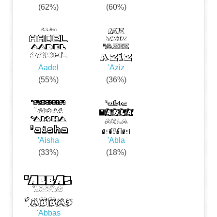
(62%)
(60%)
Aadel
'Aziz
(55%)
(36%)
'Aisha
'Abla
(33%)
(18%)
'Abbas