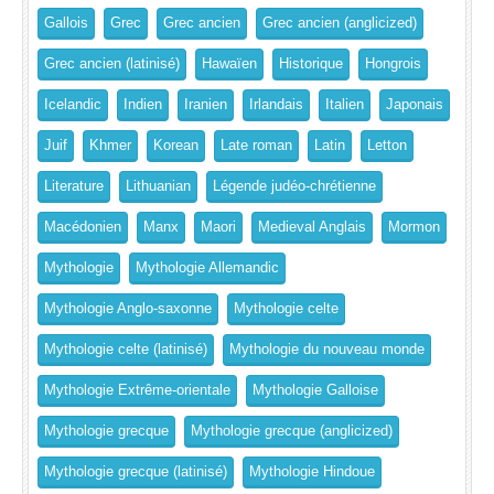
Gallois
Grec
Grec ancien
Grec ancien (anglicized)
Grec ancien (latinisé)
Hawaïen
Historique
Hongrois
Icelandic
Indien
Iranien
Irlandais
Italien
Japonais
Juif
Khmer
Korean
Late roman
Latin
Letton
Literature
Lithuanian
Légende judéo-chrétienne
Macédonien
Manx
Maori
Medieval Anglais
Mormon
Mythologie
Mythologie Allemandic
Mythologie Anglo-saxonne
Mythologie celte
Mythologie celte (latinisé)
Mythologie du nouveau monde
Mythologie Extrême-orientale
Mythologie Galloise
Mythologie grecque
Mythologie grecque (anglicized)
Mythologie grecque (latinisé)
Mythologie Hindoue