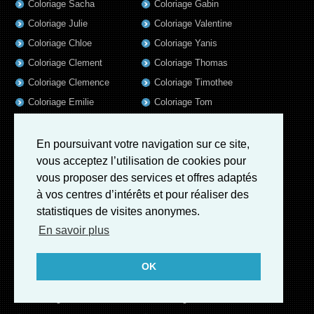
Coloriage Sacha
Coloriage Gabin
Coloriage Julie
Coloriage Valentine
Coloriage Chloe
Coloriage Yanis
Coloriage Clement
Coloriage Thomas
Coloriage Clemence
Coloriage Timothee
Coloriage Emilie
Coloriage Tom
Coloriage Axel
Coloriage Liam
Coloriage Lola
Coloriage Baptiste
En poursuivant votre navigation sur ce site,
vous acceptez l’utilisation de cookies pour
Coloriage Samuel
Coloriage Lisa
vous proposer des services et offres adaptés
Coloriage Valentin
Coloriage Alix
à vos centres d’intérêts et pour réaliser des
Coloriage Jules
Coloriage Mathis
statistiques de visites anonymes.
Coloriage Romain
Coloriage Matthieu
En savoir plus
Coloriage Elsa
Coloriage Luna
Coloriage Mila
Coloriage Rose
OK
Coloriage Garance
Coloriage Jeanne
Coloriage Victoire
Coloriage Guillaume