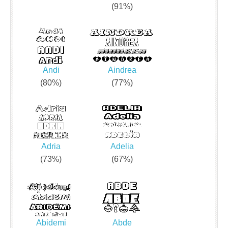
(91%)
Andi
Aindrea
(80%)
(77%)
Adria
Adelia
(73%)
(67%)
Abidemi
Abde