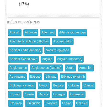
(17%)
IDÉES DE PRÉNOMS
Africain
Albanian
Allemand
Allemandic antique
Allemandic antique (latinisé)
Ancient celtic
Ancient celtic (latinisé)
Ancient egyptian
Ancient Scandinave
Anglais
Anglais (moderne)
Anglo-saxon
Anglo-saxon (latinisé)
Arabe
Arménien
Astronomie
Basque
Biblique
Biblique (original)
Biblique (variante)
Breton
Bulgare
Catalan
Chinois
Cornish
Croate
Danois
Espagne
Esperanto
Estonian
Finlandais
Français
Frisian
Galicien