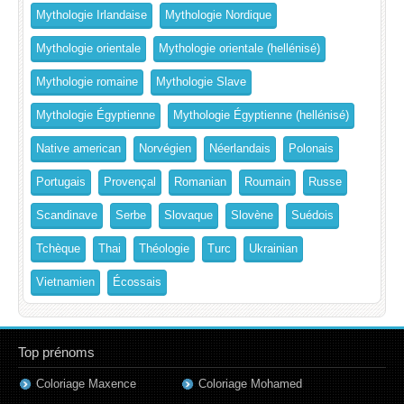
Mythologie Irlandaise
Mythologie Nordique
Mythologie orientale
Mythologie orientale (hellénisé)
Mythologie romaine
Mythologie Slave
Mythologie Égyptienne
Mythologie Égyptienne (hellénisé)
Native american
Norvégien
Néerlandais
Polonais
Portugais
Provençal
Romanian
Roumain
Russe
Scandinave
Serbe
Slovaque
Slovène
Suédois
Tchèque
Thai
Théologie
Turc
Ukrainian
Vietnamien
Écossais
Top prénoms
Coloriage Maxence
Coloriage Mohamed