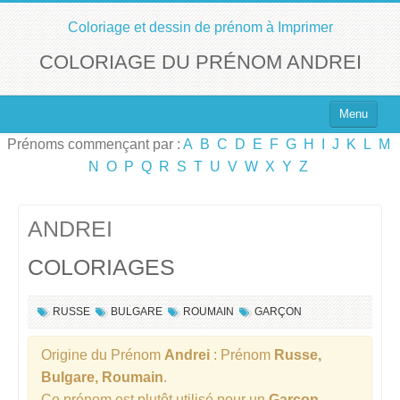
Coloriage et dessin de prénom à Imprimer
COLORIAGE DU PRÉNOM ANDREI
Menu
Prénoms commençant par :
A
B
C
D
E
F
G
H
I
J
K
L
M
Top 100 des Prénoms
N
O
P
Q
R
S
T
U
V
W
X
Y
Z
Prénoms Filles
Prénoms Garçons
ANDREI
COLORIAGES
Chercher un Prénom !
RUSSE
BULGARE
ROUMAIN
GARÇON
Origine du Prénom
Andrei
: Prénom
Russe,
Bulgare, Roumain
.
Ce prénom est plutôt utilisé pour un
Garçon
.