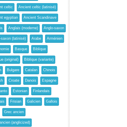
t celtic
Ancient celtic (latinisé)
nt egyptian
Ancient Scandinave
is
Anglais (moderne)
Anglo-saxon
-saxon (latinisé)
Arabe
Arménien
nomie
Basque
Biblique
ue (original)
Biblique (variante)
n
Bulgare
Catalan
Chinois
sh
Croate
Danois
Espagne
anto
Estonian
Finlandais
ais
Frisian
Galicien
Gallois
Grec ancien
ancien (anglicized)