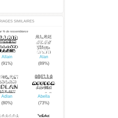
IAGES SIMILAIRES
ar % de ressemblance
Allain
Alan
(91%)
(89%)
Adlan
Abella
(80%)
(73%)