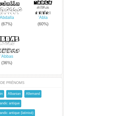
Abdalla
'Abla
(67%)
(60%)
'Abbas
(36%)
 DE PRÉNOMS
in
Albanian
Allemand
andic antique
ndic antique (latinisé)