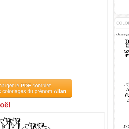
COLOR
classé p
harger le
PDF
complet
s coloriages du prénom
Allan
oël