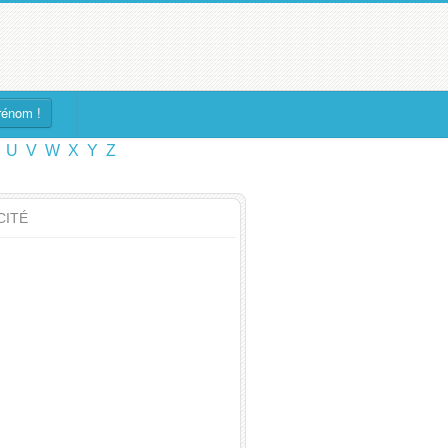
rénom !
U
V
W
X
Y
Z
CITÉ