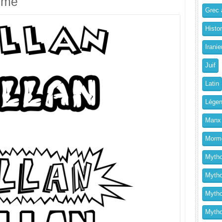
imé
Grec a
Histo
Iranie
Juif
Latin
Légen
Manx
Morm
Mytho
Mytho
Mytho
Mythol