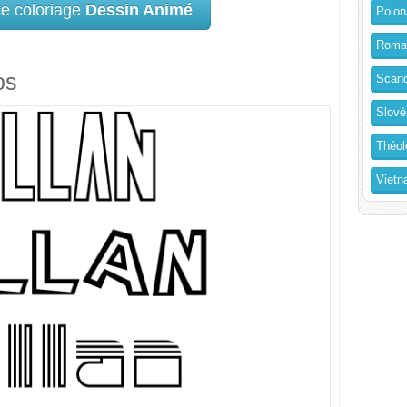
ce coloriage
Dessin Animé
Polon
Roma
os
Scand
Slovè
Théol
Vietn