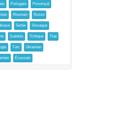
ais
Portugais
Provençal
nian
Roumain
Russe
inave
Serbe
Slovaque
ne
Suédois
Tchèque
Thai
ogie
Turc
Ukrainian
amien
Écossais