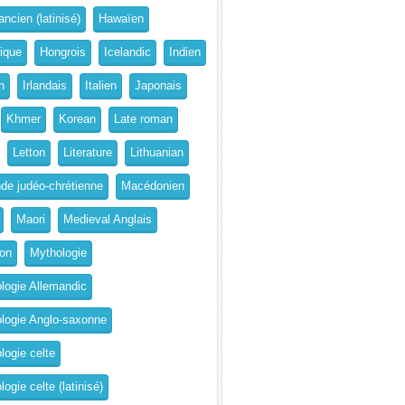
ncien (latinisé)
Hawaïen
rique
Hongrois
Icelandic
Indien
n
Irlandais
Italien
Japonais
Khmer
Korean
Late roman
Letton
Literature
Lithuanian
de judéo-chrétienne
Macédonien
Maori
Medieval Anglais
on
Mythologie
logie Allemandic
logie Anglo-saxonne
logie celte
ogie celte (latinisé)