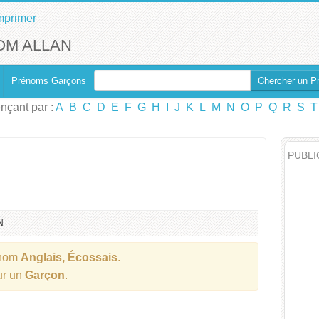
mprimer
OM ALLAN
Chercher un P
Prénoms Garçons
çant par :
A
B
C
D
E
F
G
H
I
J
K
L
M
N
O
P
Q
R
S
T
PUBLI
N
énom
Anglais, Écossais
.
ur un
Garçon
.