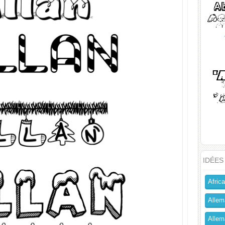
IDÉES
Africa
Allem
Allema