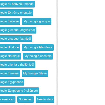
logie du nouveau monde
logie Extrême-orientale
logie Galloise
Mythologie grecque
logie grecque (anglicized)
logie grecque (latinisé)
logie Hindoue
Mythologie Irlandaise
logie Nordique
Mythologie orientale
ogie orientale (hellénisé)
logie romaine
Mythologie Slave
logie Égyptienne
logie Égyptienne (hellénisé)
e american
Norvégien
Néerlandais