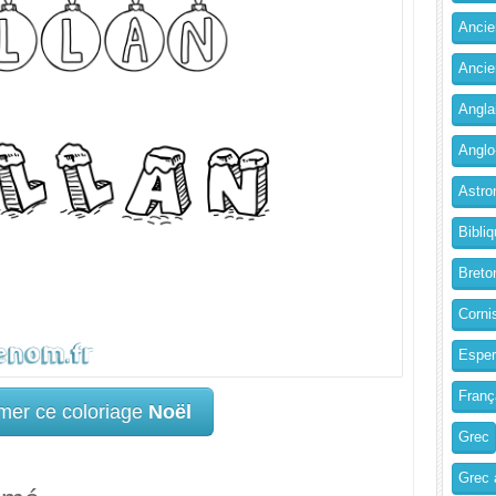
Ancien
Ancie
Angla
Anglo
Astro
Bibliq
Breto
Corni
Esper
Franç
mer ce coloriage
Noël
Grec
Grec 