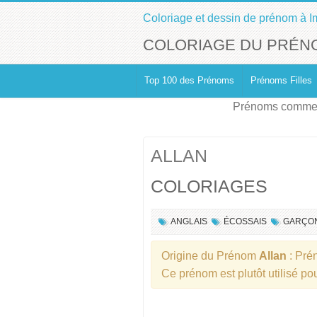
Coloriage et dessin de prénom à I
COLORIAGE DU PRÉN
Top 100 des Prénoms
Prénoms Filles
Prénoms commen
ALLAN
COLORIAGES
ANGLAIS
ÉCOSSAIS
GARÇO
Origine du Prénom
Allan
: Pr
Ce prénom est plutôt utilisé po