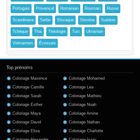
Portugais
Provençal
Romanian
Roumain
Russe
Scandinave
Serbe
Slovaque
Slovène
Suédois
Tchèque
Thai
Théologie
Turc
Ukrainian
Vietnamien
Écossais
Top prénoms
Coloriage Maxence
Coloriage Mohamed
Coloriage Camille
Coloriage Lea
Coloriage Sarah
Coloriage Mathieu
Coloriage Esther
Coloriage Noah
Coloriage Maya
Coloriage Amine
Coloriage David
Coloriage Nathan
Coloriage Elisa
Coloriage Charlotte
Coloriage Alexandre
Coloriage Isaac