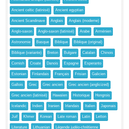
Ancient celtic (latinisé)
Ancient egyptian
Ancient Scandinave
Anglais
Anglais (moderne)
Anglo-saxon
Anglo-saxon (latinisé)
Arabe
Arménien
Astronomie
Basque
Biblique
Biblique (original)
Biblique (variante)
Breton
Bulgare
Catalan
Chinois
Cornish
Croate
Danois
Espagne
Esperanto
Estonian
Finlandais
Français
Frisian
Galicien
Gallois
Grec
Grec ancien
Grec ancien (anglicized)
Grec ancien (latinisé)
Hawaïen
Historique
Hongrois
Icelandic
Indien
Iranien
Irlandais
Italien
Japonais
Juif
Khmer
Korean
Late roman
Latin
Letton
Literature
Lithuanian
Légende judéo-chrétienne