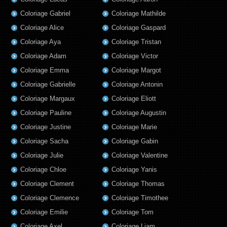
Coloriage Gabriel
Coloriage Mathilde
Coloriage Alice
Coloriage Gaspard
Coloriage Aya
Coloriage Tristan
Coloriage Adam
Coloriage Victor
Coloriage Emma
Coloriage Margot
Coloriage Gabrielle
Coloriage Antonin
Coloriage Margaux
Coloriage Eliott
Coloriage Pauline
Coloriage Augustin
Coloriage Justine
Coloriage Marie
Coloriage Sacha
Coloriage Gabin
Coloriage Julie
Coloriage Valentine
Coloriage Chloe
Coloriage Yanis
Coloriage Clement
Coloriage Thomas
Coloriage Clemence
Coloriage Timothee
Coloriage Emilie
Coloriage Tom
Coloriage Axel
Coloriage Liam