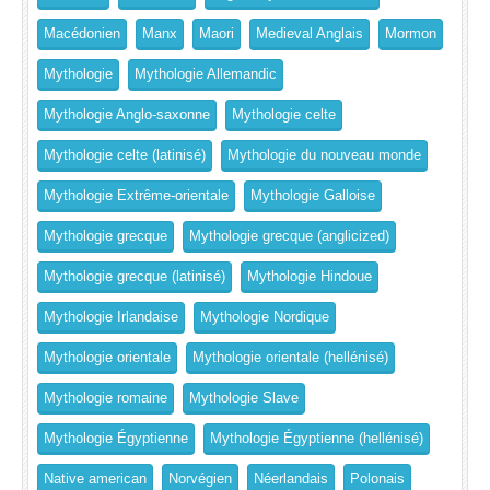
Macédonien
Manx
Maori
Medieval Anglais
Mormon
Mythologie
Mythologie Allemandic
Mythologie Anglo-saxonne
Mythologie celte
Mythologie celte (latinisé)
Mythologie du nouveau monde
Mythologie Extrême-orientale
Mythologie Galloise
Mythologie grecque
Mythologie grecque (anglicized)
Mythologie grecque (latinisé)
Mythologie Hindoue
Mythologie Irlandaise
Mythologie Nordique
Mythologie orientale
Mythologie orientale (hellénisé)
Mythologie romaine
Mythologie Slave
Mythologie Égyptienne
Mythologie Égyptienne (hellénisé)
Native american
Norvégien
Néerlandais
Polonais