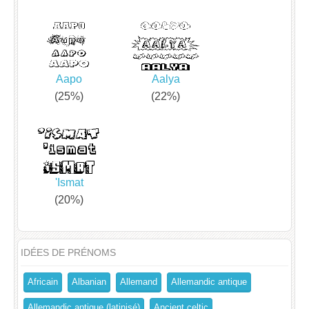
Aapo
Aalya
(25%)
(22%)
'Ismat
(20%)
IDÉES DE PRÉNOMS
Africain
Albanian
Allemand
Allemandic antique
Allemandic antique (latinisé)
Ancient celtic