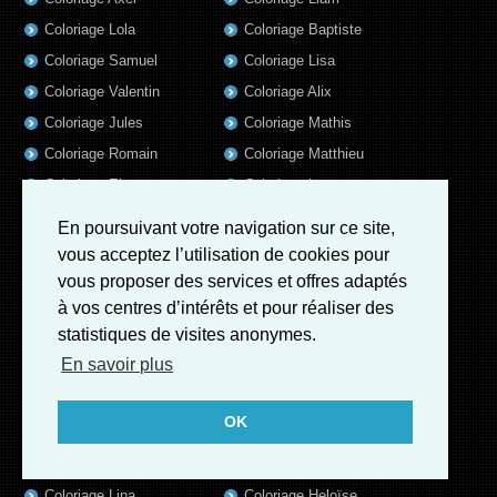
Coloriage Lola
Coloriage Baptiste
Coloriage Samuel
Coloriage Lisa
Coloriage Valentin
Coloriage Alix
Coloriage Jules
Coloriage Mathis
Coloriage Romain
Coloriage Matthieu
Coloriage Elsa
Coloriage Luna
Coloriage Mila
Coloriage Rose
En poursuivant votre navigation sur ce site,
Coloriage Garance
Coloriage Jeanne
vous acceptez l’utilisation de cookies pour
Coloriage Victoire
Coloriage Guillaume
vous proposer des services et offres adaptés
à vos centres d’intérêts et pour réaliser des
Coloriage Marius
Coloriage Benjamin
statistiques de visites anonymes.
Coloriage Eleonore
Coloriage Salome
En savoir plus
Coloriage Louis
Coloriage Matteo
Coloriage Ava
Coloriage Ulysse
OK
Coloriage Simon
Coloriage Martin
Coloriage Julien
Coloriage Alicia
Coloriage Lina
Coloriage Heloïse