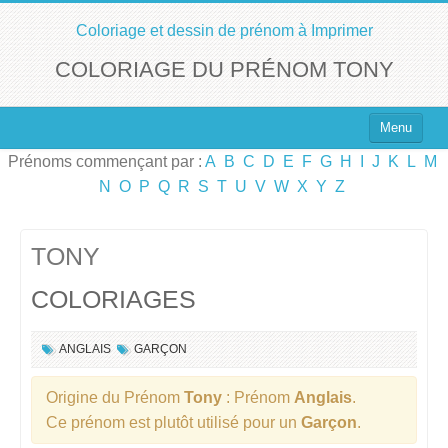
Coloriage et dessin de prénom à Imprimer
COLORIAGE DU PRÉNOM TONY
Menu
Prénoms commençant par :
A
B
C
D
E
F
G
H
I
J
K
L
M
Top 100 des Prénoms
N
O
P
Q
R
S
T
U
V
W
X
Y
Z
Prénoms Filles
Prénoms Garçons
TONY
COLORIAGES
Chercher un Prénom !
ANGLAIS
GARÇON
Origine du Prénom
Tony
: Prénom
Anglais
.
Ce prénom est plutôt utilisé pour un
Garçon
.