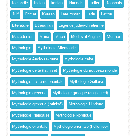
Icelandic
Indien
Iranien
Irlandais
Italien
Japonais
Juif
Khmer
Korean
Late roman
Latin
Letton
Literature
Lithuanian
Légende judéo-chrétienne
Macédonien
Manx
Maori
Medieval Anglais
Mormon
Mythologie
Mythologie Allemandic
Mythologie Anglo-saxonne
Mythologie celte
Mythologie celte (latinisé)
Mythologie du nouveau monde
Mythologie Extrême-orientale
Mythologie Galloise
Mythologie grecque
Mythologie grecque (anglicized)
Mythologie grecque (latinisé)
Mythologie Hindoue
Mythologie Irlandaise
Mythologie Nordique
Mythologie orientale
Mythologie orientale (hellénisé)