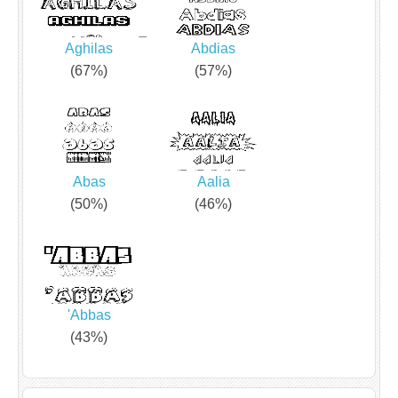
Aghilas
Abdias
(67%)
(57%)
Abas
Aalia
(50%)
(46%)
'Abbas
(43%)