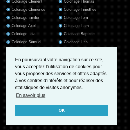
Coloriage Clement
Coloriage Thomas
Coloriage Clemence
Coloriage Timothee
Coloriage Emilie
Coloriage Tom
Coloriage Axel
Coloriage Liam
Coloriage Lola
Coloriage Baptiste
Coloriage Samuel
Coloriage Lisa
Coloriage Valentin
Coloriage Alix
Coloriage Jules
Coloriage Mathis
En poursuivant votre navigation sur ce site,
Coloriage Romain
Coloriage Matthieu
vous acceptez l’utilisation de cookies pour
vous proposer des services et offres adaptés
Coloriage Elsa
Coloriage Luna
à vos centres d’intérêts et pour réaliser des
Coloriage Mila
Coloriage Rose
statistiques de visites anonymes.
Coloriage Garance
Coloriage Jeanne
En savoir plus
Coloriage Victoire
Coloriage Guillaume
Coloriage Eleonore
Coloriage Benjamin
OK
Coloriage Marius
Coloriage Salome
Coloriage Louis
Coloriage Matteo