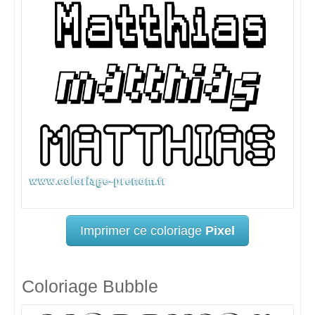
Imprimer ce coloriage
Pixel
Coloriage Bubble