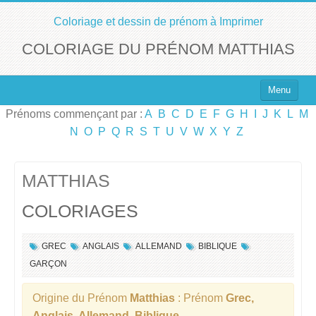
Coloriage et dessin de prénom à Imprimer
COLORIAGE DU PRÉNOM MATTHIAS
Menu
Prénoms commençant par :
A
B
C
D
E
F
G
H
I
J
K
L
M
Top 100 des Prénoms
N
O
P
Q
R
S
T
U
V
W
X
Y
Z
Prénoms Filles
Prénoms Garçons
MATTHIAS
COLORIAGES
Chercher un Prénom !
GREC
ANGLAIS
ALLEMAND
BIBLIQUE
GARÇON
Origine du Prénom
Matthias
: Prénom
Grec,
Anglais, Allemand, Biblique
.