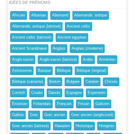
IDÉES DE PRÉNOMS
Africain
Albanian
Allemand
Allemandic antique
Allemandic antique (latinisé)
Ancient celtic
Ancient celtic (latinisé)
Ancient egyptian
Ancient Scandinave
Anglais
Anglais (moderne)
Anglo-saxon
Anglo-saxon (latinisé)
Arabe
Arménien
Astronomie
Basque
Biblique
Biblique (original)
Biblique (variante)
Breton
Bulgare
Catalan
Chinois
Cornish
Croate
Danois
Espagne
Esperanto
Estonian
Finlandais
Français
Frisian
Galicien
Gallois
Grec
Grec ancien
Grec ancien (anglicized)
Grec ancien (latinisé)
Hawaïen
Historique
Hongrois