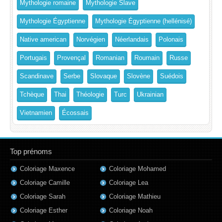
Mythologie romaine
Mythologie Slave
Mythologie Égyptienne
Mythologie Égyptienne (hellénisé)
Native american
Norvégien
Néerlandais
Polonais
Portugais
Provençal
Romanian
Roumain
Russe
Scandinave
Serbe
Slovaque
Slovène
Suédois
Tchèque
Thai
Théologie
Turc
Ukrainian
Vietnamien
Écossais
Top prénoms
Coloriage Maxence
Coloriage Mohamed
Coloriage Camille
Coloriage Lea
Coloriage Sarah
Coloriage Mathieu
Coloriage Esther
Coloriage Noah