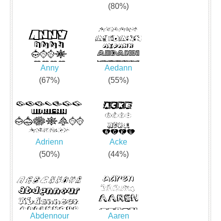
(80%)
Anny
Aedann
(67%)
(55%)
Adrienn
Acke
(50%)
(44%)
Abdennour
Aaren