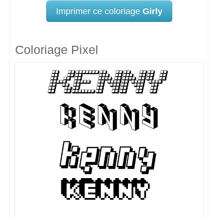
Imprimer ce coloriage
Girly
Coloriage Pixel