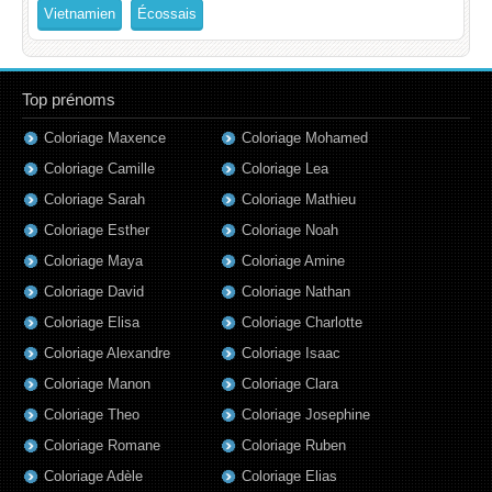
Vietnamien
Écossais
Top prénoms
Coloriage Maxence
Coloriage Mohamed
Coloriage Camille
Coloriage Lea
Coloriage Sarah
Coloriage Mathieu
Coloriage Esther
Coloriage Noah
Coloriage Maya
Coloriage Amine
Coloriage David
Coloriage Nathan
Coloriage Elisa
Coloriage Charlotte
Coloriage Alexandre
Coloriage Isaac
Coloriage Manon
Coloriage Clara
Coloriage Theo
Coloriage Josephine
Coloriage Romane
Coloriage Ruben
Coloriage Adèle
Coloriage Elias