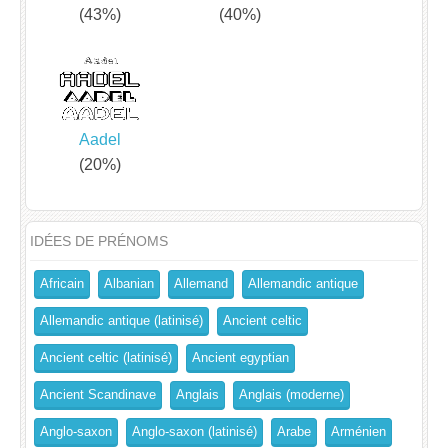
(43%)
(40%)
Aadel
(20%)
IDÉES DE PRÉNOMS
Africain
Albanian
Allemand
Allemandic antique
Allemandic antique (latinisé)
Ancient celtic
Ancient celtic (latinisé)
Ancient egyptian
Ancient Scandinave
Anglais
Anglais (moderne)
Anglo-saxon
Anglo-saxon (latinisé)
Arabe
Arménien