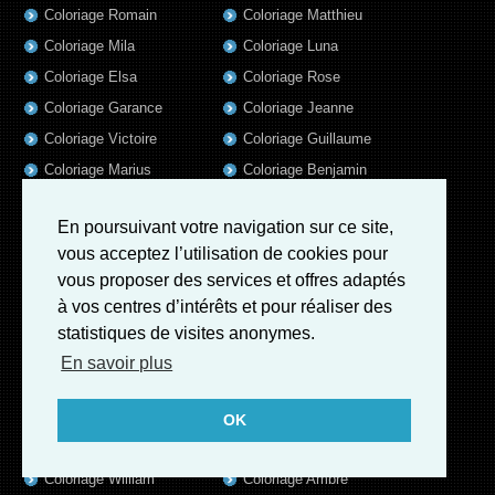
Coloriage Romain
Coloriage Matthieu
Coloriage Mila
Coloriage Luna
Coloriage Elsa
Coloriage Rose
Coloriage Garance
Coloriage Jeanne
Coloriage Victoire
Coloriage Guillaume
Coloriage Marius
Coloriage Benjamin
Coloriage Louis
Coloriage Salome
En poursuivant votre navigation sur ce site,
Coloriage Eleonore
Coloriage Matteo
vous acceptez l’utilisation de cookies pour
Coloriage Ava
Coloriage Ulysse
vous proposer des services et offres adaptés
Coloriage Simon
Coloriage Martin
à vos centres d’intérêts et pour réaliser des
Coloriage Julien
Coloriage Alicia
statistiques de visites anonymes.
Coloriage Lina
Coloriage Heloïse
En savoir plus
Coloriage Nina
Coloriage Felix
Coloriage Arthur
Coloriage Rayan
OK
Coloriage Noe
Coloriage Iris
Coloriage William
Coloriage Ambre