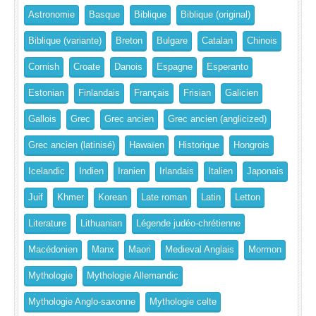
Astronomie
Basque
Biblique
Biblique (original)
Biblique (variante)
Breton
Bulgare
Catalan
Chinois
Cornish
Croate
Danois
Espagne
Esperanto
Estonian
Finlandais
Français
Frisian
Galicien
Gallois
Grec
Grec ancien
Grec ancien (anglicized)
Grec ancien (latinisé)
Hawaïen
Historique
Hongrois
Icelandic
Indien
Iranien
Irlandais
Italien
Japonais
Juif
Khmer
Korean
Late roman
Latin
Letton
Literature
Lithuanian
Légende judéo-chrétienne
Macédonien
Manx
Maori
Medieval Anglais
Mormon
Mythologie
Mythologie Allemandic
Mythologie Anglo-saxonne
Mythologie celte