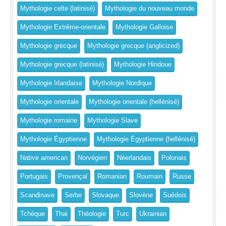
Mythologie celte (latinisé)
Mythologie du nouveau monde
Mythologie Extrême-orientale
Mythologie Galloise
Mythologie grecque
Mythologie grecque (anglicized)
Mythologie grecque (latinisé)
Mythologie Hindoue
Mythologie Irlandaise
Mythologie Nordique
Mythologie orientale
Mythologie orientale (hellénisé)
Mythologie romaine
Mythologie Slave
Mythologie Égyptienne
Mythologie Égyptienne (hellénisé)
Native american
Norvégien
Néerlandais
Polonais
Portugais
Provençal
Romanian
Roumain
Russe
Scandinave
Serbe
Slovaque
Slovène
Suédois
Tchèque
Thai
Théologie
Turc
Ukrainian