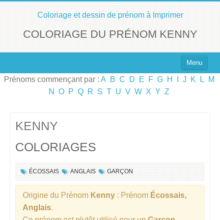
Coloriage et dessin de prénom à Imprimer
COLORIAGE DU PRÉNOM KENNY
Menu
Prénoms commençant par :
A
B
C
D
E
F
G
H
I
J
K
L
M
Top 100 des Prénoms
N
O
P
Q
R
S
T
U
V
W
X
Y
Z
Prénoms Filles
Prénoms Garçons
KENNY
COLORIAGES
Chercher un Prénom !
ÉCOSSAIS
ANGLAIS
GARÇON
Origine du Prénom
Kenny
: Prénom
Écossais,
Anglais
.
Ce prénom est plutôt utilisé pour un
Garçon
.